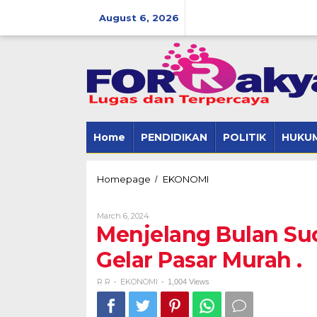
Skip
to
August 6, 2026
content
Home
PENDIDIKAN
POLITIK
HUKUM
Menjelang
Homepage
EKONOMI
/
Bulan
Suci
By
March 6, 2024
Ramadhan
R
Menjelang Bulan S
Pemkab
R
Mesuji
Gelar Pasar Murah .
Gelar
Pasar
Murah
R R
EKONOMI
-
-
1,004 Views
.