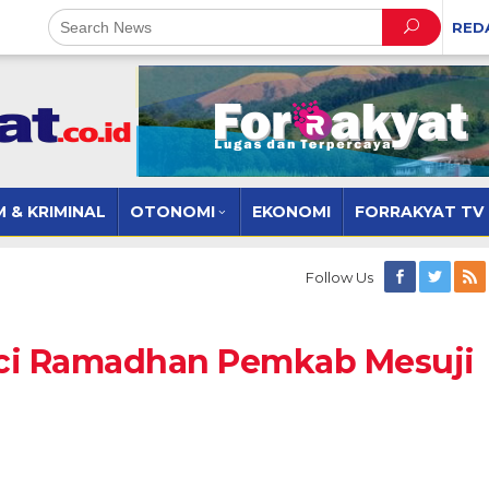
RED
 & KRIMINAL
OTONOMI
EKONOMI
FORRAKYAT TV
Follow Us
uci Ramadhan Pemkab Mesuji