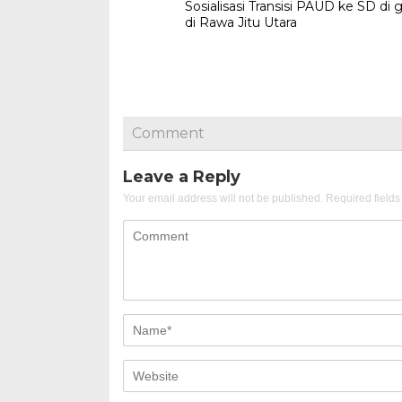
Sosialisasi Transisi PAUD ke SD di g
navigation
di Rawa Jitu Utara
Comment
Leave a Reply
Your email address will not be published.
Required field