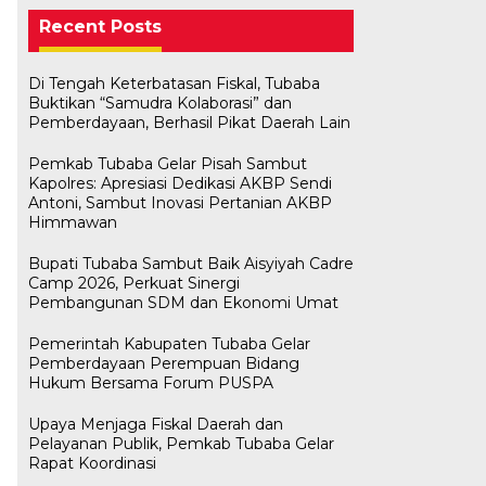
Recent Posts
Di Tengah Keterbatasan Fiskal, Tubaba
Buktikan “Samudra Kolaborasi” dan
Pemberdayaan, Berhasil Pikat Daerah Lain
Pemkab Tubaba Gelar Pisah Sambut
Kapolres: Apresiasi Dedikasi AKBP Sendi
Antoni, Sambut Inovasi Pertanian AKBP
Himmawan
Bupati Tubaba Sambut Baik Aisyiyah Cadre
Camp 2026, Perkuat Sinergi
Pembangunan SDM dan Ekonomi Umat
Pemerintah Kabupaten Tubaba Gelar
Pemberdayaan Perempuan Bidang
Hukum Bersama Forum PUSPA
Upaya Menjaga Fiskal Daerah dan
Bawaslu Tegaskan Sikap Siap
M. Aris Pratama Hanan Resmi
Herman HN Lantik Budi Yohanda
Bupati Tubaba Hadiri Pelantikan
Pelayanan Publik, Pemkab Tubaba Gelar
Bersinergi Dengan PWI Tulang
Usai Musda, DPD Golkar Tulang
‘Nakhodai’ DPD II Partai Golkar
sebagai Ketua DPD Partai
Pengurus DPD dan DPC Partai
Rapat Koordinasi
Bawang
Bawang Gelar Rapat Perdana
Tulangb…
NasDem Mesuji Periode 202…
NasDem Kabupaten Tul…