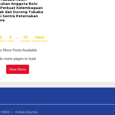
uhan Anggota Bolo
, Perkuat Kelembagaan
ak dan Dorong Tubaba
i Sentra Peternakan
era
2
3
…
39
Next
o More Posts Available.
No more pages to load.
View More
CYBER
Indeks Berita