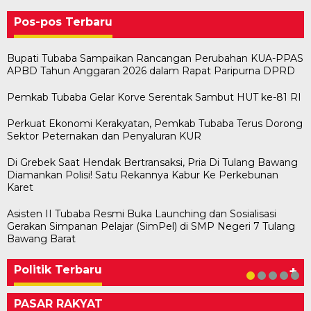
Pos-pos Terbaru
Bupati Tubaba Sampaikan Rancangan Perubahan KUA-PPAS
APBD Tahun Anggaran 2026 dalam Rapat Paripurna DPRD
Pemkab Tubaba Gelar Korve Serentak Sambut HUT ke-81 RI
Perkuat Ekonomi Kerakyatan, Pemkab Tubaba Terus Dorong
Sektor Peternakan dan Penyaluran KUR
Di Grebek Saat Hendak Bertransaksi, Pria Di Tulang Bawang
Diamankan Polisi! Satu Rekannya Kabur Ke Perkebunan
Karet
Asisten II Tubaba Resmi Buka Launching dan Sosialisasi
Gerakan Simpanan Pelajar (SimPel) di SMP Negeri 7 Tulang
Bawaslu Tegaskan Sikap Siap Bersinergi
Usai Musda, DPD Golkar Tulang Bawang Gelar
M. Aris Pratama Hanan Resmi ‘Nakhodai’ DPD II
Herman HN Lantik Budi Yohanda sebagai
Bupati Tubaba Hadiri Pelantikan Pengurus DPD
Bawang Barat
Dengan PWI Tulang Bawang
Rapat Perdana
Partai Golkar Tulangb…
Ketua DPD Partai NasDem Mesuji Periode 202…
dan DPC Partai NasDem Kabupaten Tul…
Di KABAR AKTUAL, POLITIK
Di POLITIK
Di POLITIK
Di POLITIK
Di POLITIK
|
|
|
|
11 Mei 2026
1 Mei 2026
29 Januari 2026
28 Januari 2026
|
1 Juli 2026
Politik Terbaru
+
PASAR RAKYAT