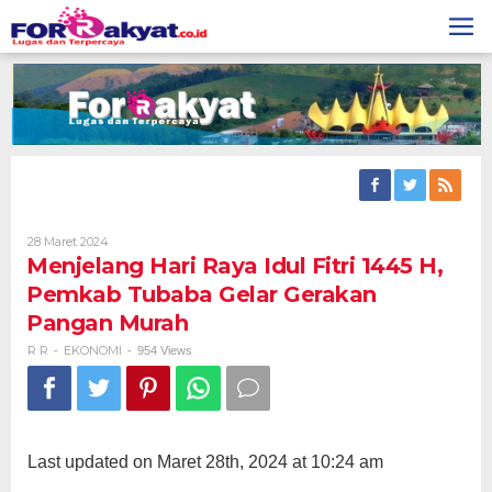
Skip
to
content
Oleh
28 Maret 2024
R
Menjelang Hari Raya Idul Fitri 1445 H,
R
Pemkab Tubaba Gelar Gerakan
Pangan Murah
R R
EKONOMI
-
-
954 Views
Last updated on Maret 28th, 2024 at 10:24 am