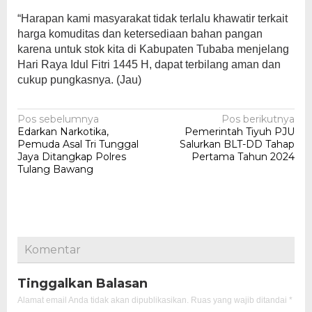
“Harapan kami masyarakat tidak terlalu khawatir terkait
harga komuditas dan ketersediaan bahan pangan
karena untuk stok kita di Kabupaten Tubaba menjelang
Hari Raya Idul Fitri 1445 H, dapat terbilang aman dan
cukup pungkasnya. (Jau)
Navigasi
Pos sebelumnya
Pos berikutnya
Edarkan Narkotika,
Pemerintah Tiyuh PJU
pos
Pemuda Asal Tri Tunggal
Salurkan BLT-DD Tahap
Jaya Ditangkap Polres
Pertama Tahun 2024
Tulang Bawang
Komentar
Tinggalkan Balasan
Alamat email Anda tidak akan dipublikasikan.
Ruas yang wajib ditandai
*