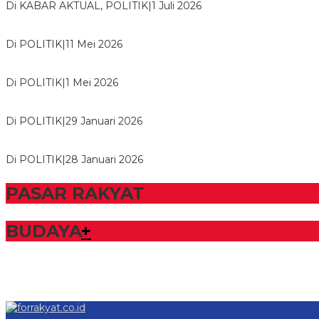
Di KABAR AKTUAL, POLITIK
|
1 Juli 2026
Usai Musda, DPD Golkar Tulang Bawang Gelar Rapat Perdana
Di POLITIK
|
11 Mei 2026
M. Aris Pratama Hanan Resmi ‘Nakhodai’ DPD II Partai Golkar
Di POLITIK
|
1 Mei 2026
Herman HN Lantik Budi Yohanda sebagai Ketua DPD Partai N
Di POLITIK
|
29 Januari 2026
Bupati Tubaba Hadiri Pelantikan Pengurus DPD dan DPC Par
Di POLITIK
|
28 Januari 2026
PASAR RAKYAT
BUDAYA
+