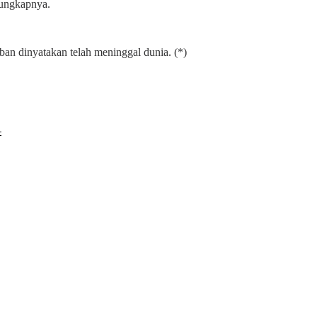
 ungkapnya.
n dinyatakan telah meninggal dunia. (*)
4