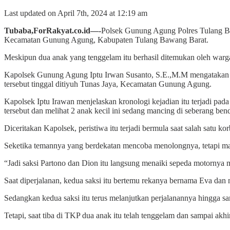
Last updated on April 7th, 2024 at 12:19 am
Tubaba,ForRakyat.co.id—-
Polsek Gunung Agung Polres Tulang Ba
Kecamatan Gunung Agung, Kabupaten Tulang Bawang Barat.
Meskipun dua anak yang tenggelam itu berhasil ditemukan oleh warga
Kapolsek Gunung Agung Iptu Irwan Susanto, S.E.,M.M mengatakan du
tersebut tinggal ditiyuh Tunas Jaya, Kecamatan Gunung Agung.
Kapolsek Iptu Irawan menjelaskan kronologi kejadian itu terjadi pada
tersebut dan melihat 2 anak kecil ini sedang mancing di seberang be
Diceritakan Kapolsek, peristiwa itu terjadi bermula saat salah satu 
Seketika temannya yang berdekatan mencoba menolongnya, tetapi malah
“Jadi saksi Partono dan Dion itu langsung menaiki sepeda motornya 
Saat diperjalanan, kedua saksi itu bertemu rekanya bernama Eva da
Sedangkan kedua saksi itu terus melanjutkan perjalanannya hingga s
Tetapi, saat tiba di TKP dua anak itu telah tenggelam dan sampai ak