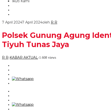
Ikuti Kami
7 April 2024
7 April 2024
oleh
R R
Polsek Gunung Agung Ident
Tiyuh Tunas Jaya
R R
KABAR AKTUAL
-
-
1.608 views