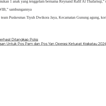
temukan 1 anak yang tenggelam bernama Reynand Rafif Al Thafarisqi,”
 WIB,” sambungannya
eh team Puskesmas Tiyuh Dwikora Jaya, Kecamatan Gunung agung, korba
rhasil Ditangkap Polisi
san Untuk Pos Pam dan Pos Yan Operasi Ketupat Krakatau 202