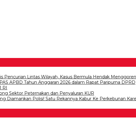
lis Pencurian Lintas Wilayah, Kasus Bermula Hendak Menggore
PAS APBD Tahun Anggaran 2026 dalam Rapat Paripurna DPRD
1 RI
ong Sektor Peternakan dan Penyaluran KUR
wang Diamankan Polisi! Satu Rekannya Kabur Ke Perkebunan Kar
 Bawang