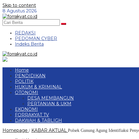
Skip to content
8 Agustus 2026
REDAKSI
PEDOMAN CYBER
Indeks Berita
Home
PENDIDIKAN
POLITIK
HUKUM & KRIMINAL
OTONOMI
DESA MEMBANGUN
PERTANIAN & UKM
EKONOMI
FORRAKYAT TV
DAKWAH & TABLIGH
Homepage
KABAR AKTUAL
/
Polsek Gunung Agung Identifiaksi Peny