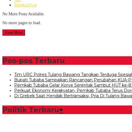
Berikutnya
No More Posts Available.
No more pages to load.
View More
Pos-pos Terbaru
Tim URC Polres Tulang Bawang Tangkap Terduga Spesia
Bupati Tubaba Sampaikan Rancangan Perubahan KUA-P
Pemkab Tubaba Gelar Korve Serentak Sambut HUT ke-8
Perkuat Ekonomi Kerakyatan, Pemkab Tubaba Terus Dor
Di Grebek Saat Hendak Bertransaksi, Pria Di Tulang Ba
Politik Terbaru
+
Bawaslu Tegaskan Sikap Siap Bersinergi Dengan PWI Tulang