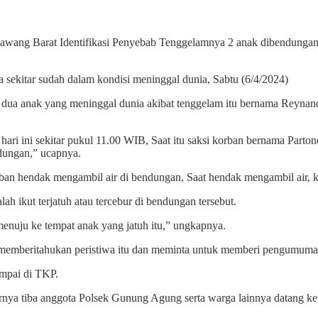
wang Barat Identifikasi Penyebab Tenggelamnya 2 anak dibendungan
 sekitar sudah dalam kondisi meninggal dunia, Sabtu (6/4/2024)
a anak yang meninggal dunia akibat tenggelam itu bernama Reynand 
 hari ini sekitar pukul 11.00 WIB, Saat itu saksi korban bernama Part
ndungan,” ucapnya.
korban hendak mengambil air di bendungan, Saat hendak mengambil air, k
 ikut terjatuh atau tercebur di bendungan tersebut.
menuju ke tempat anak yang jatuh itu,” ungkapnya.
n memberitahukan peristiwa itu dan meminta untuk memberi pengumuma
ampai di TKP.
hirnya tiba anggota Polsek Gunung Agung serta warga lainnya datang k