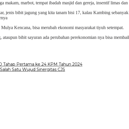
aga makam, marbot, tempat ibadah masjid dan gereja, insentif limas da
, jenis bibit jagung yang kita tanam bisi 17, kalau Kambing sebanyak 1
arnya
h Mulya Kencana, bisa merubah ekonomi masyarakat tiyuh setempat.
g, ataupun bibit sayuran ada perubahan perekonomian nya bisa membai
DD Tahap Pertama ke 24 KPM Tahun 2024
alah Satu Wujud Sinergitas CJS