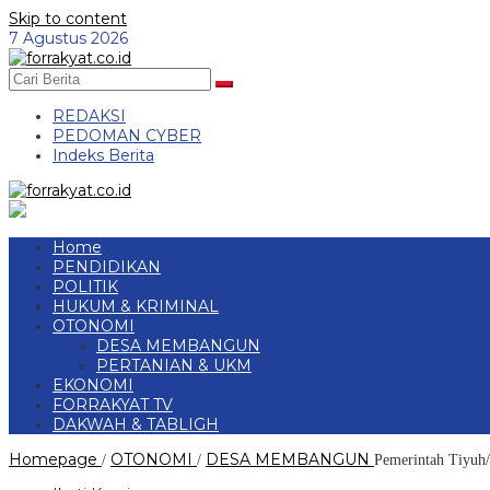
Skip to content
7 Agustus 2026
REDAKSI
PEDOMAN CYBER
Indeks Berita
Home
PENDIDIKAN
POLITIK
HUKUM & KRIMINAL
OTONOMI
DESA MEMBANGUN
PERTANIAN & UKM
EKONOMI
FORRAKYAT TV
DAKWAH & TABLIGH
Homepage
OTONOMI
DESA MEMBANGUN
/
/
Pemerintah Tiyuh