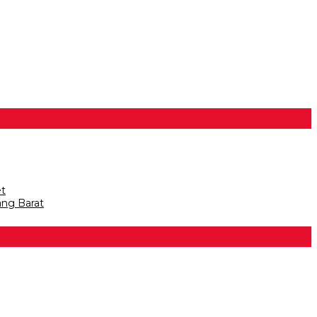
et
ang Barat