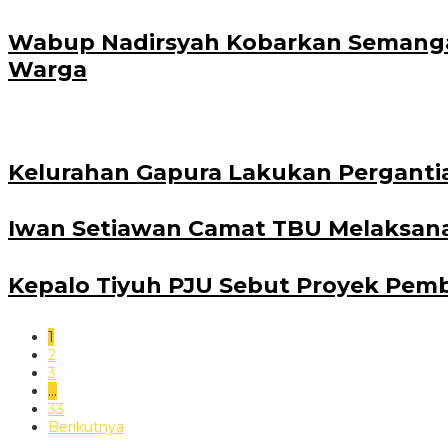
Wabup Nadirsyah Kobarkan Semangat
Warga
Kelurahan Gapura Lakukan Perganti
Iwan Setiawan Camat TBU Melaksan
Kepalo Tiyuh PJU Sebut Proyek Pemb
1
2
3
…
33
Berikutnya