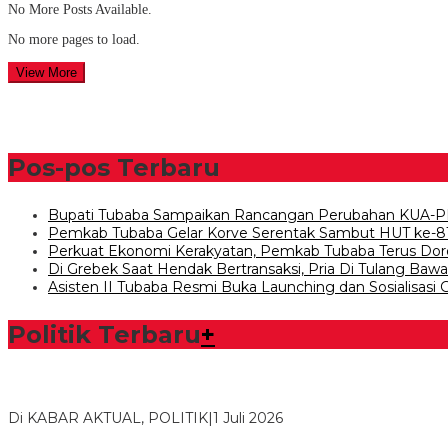
No More Posts Available.
No more pages to load.
View More
Pos-pos Terbaru
Bupati Tubaba Sampaikan Rancangan Perubahan KUA-P
Pemkab Tubaba Gelar Korve Serentak Sambut HUT ke-8
Perkuat Ekonomi Kerakyatan, Pemkab Tubaba Terus Dor
Di Grebek Saat Hendak Bertransaksi, Pria Di Tulang Ba
Asisten II Tubaba Resmi Buka Launching dan Sosialisasi
Politik Terbaru
+
Bawaslu Tegaskan Sikap Siap Bersinergi Dengan PWI Tulang
Di KABAR AKTUAL, POLITIK
|
1 Juli 2026