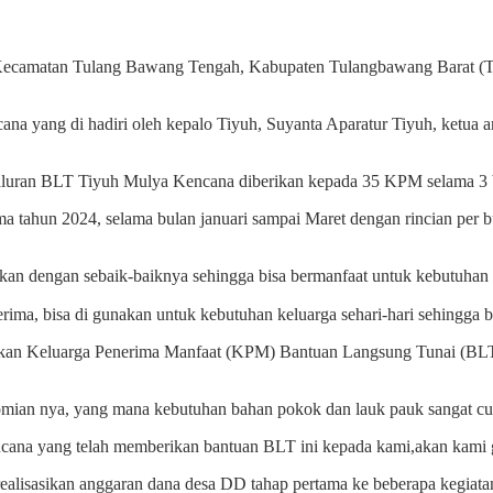
a Kecamatan Tulang Bawang Tengah, Kabupaten Tulangbawang Barat
cana yang di hadiri oleh kepalo Tiyuh, Suyanta Aparatur Tiyuh, ketu
uran BLT Tiyuh Mulya Kencana diberikan kepada 35 KPM selama 3 bula
a tahun 2024, selama bulan januari sampai Maret dengan rincian per
akan dengan sebaik-baiknya sehingga bisa bermanfaat untuk kebutuhan s
rima, bisa di gunakan untuk kebutuhan keluarga sehari-hari sehingga
pakan Keluarga Penerima Manfaat (KPM) Bantuan Langsung Tunai (BLT
nomian nya, yang mana kebutuhan bahan pokok dan lauk pauk sangat cu
encana yang telah memberikan bantuan BLT ini kepada kami,akan kami
sasikan anggaran dana desa DD tahap pertama ke beberapa kegiatan ket