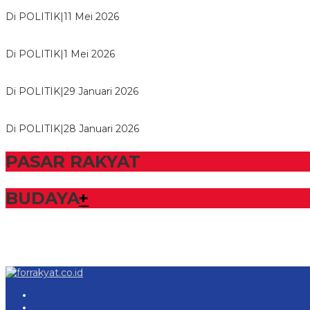
Usai Musda, DPD Golkar Tulang Bawang Gelar Rapat Perdana
Di POLITIK
|
11 Mei 2026
M. Aris Pratama Hanan Resmi ‘Nakhodai’ DPD II Partai Golkar
Di POLITIK
|
1 Mei 2026
Herman HN Lantik Budi Yohanda sebagai Ketua DPD Partai N
Di POLITIK
|
29 Januari 2026
Bupati Tubaba Hadiri Pelantikan Pengurus DPD dan DPC Par
Di POLITIK
|
28 Januari 2026
PASAR RAKYAT
BUDAYA
+