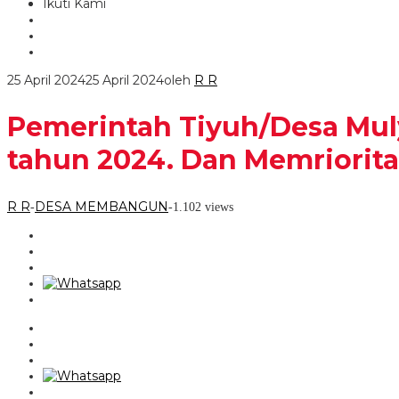
Ikuti Kami
25 April 2024
25 April 2024
oleh
R R
Pemerintah Tiyuh/Desa Mul
tahun 2024. Dan Memriorit
R R
DESA MEMBANGUN
-
-
1.102 views