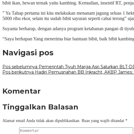
bibit ikan, hewan ternak yaitu kambing. Kemudian, insentif RT, penj
” Ya Tahap pertama ini kita melakukan menanam jagung seluas 1 hektar
5000 ribu ekor, selain itu sudah bibit sayuran seperti cabai terong” uj
Suyanta berharap, dengan adanya program ketahanan pangan di tiyu
“Saya berhapan Yang menerima biar bantuan bibit, baik bibit kambin
Navigasi pos
Pos sebelumnya
Pemerintah Tiyuh Marga Asri Salurkan BLT-
Pos berikutnya
Hadiri Pemusnahan BB Inkracht, AKBP James: S
Komentar
Tinggalkan Balasan
Alamat email Anda tidak akan dipublikasikan.
Ruas yang wajib ditandai
*