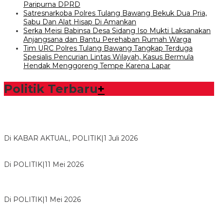
Paripurna DPRD
Satresnarkoba Polres Tulang Bawang Bekuk Dua Pria,
Sabu Dan Alat Hisap Di Amankan
Serka Meisi Babinsa Desa Sidang Iso Mukti Laksanakan
Anjangsana dan Bantu Perehaban Rumah Warga
Tim URC Polres Tulang Bawang Tangkap Terduga
Spesialis Pencurian Lintas Wilayah, Kasus Bermula
Hendak Menggoreng Tempe Karena Lapar
Politik Terbaru
+
Bawaslu Tegaskan Sikap Siap Bersinergi Dengan PWI Tulang
Bawang
Di KABAR AKTUAL, POLITIK
|
1 Juli 2026
Usai Musda, DPD Golkar Tulang Bawang Gelar Rapat Perdana
Di POLITIK
|
11 Mei 2026
M. Aris Pratama Hanan Resmi ‘Nakhodai’ DPD II Partai Golkar
Tulangb…
Di POLITIK
|
1 Mei 2026
Herman HN Lantik Budi Yohanda sebagai Ketua DPD Partai