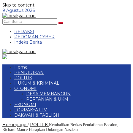
Skip to content
9 Agustus 2026
REDAKSI
PEDOMAN CYBER
Indeks Berita
Home
PENDIDIKAN
POLITIK
HUKUM & KRIMINAL
OTONOMI
DESA MEMBANGUN
PERTANIAN & UKM
EKONOMI
FORRAKYAT TV
DAKWAH & TABLIGH
Homepage
POLITIK
/
Kembalikan Berkas Pendaftaran Bacalon,
Richard Mance Harapkan Dukungan Nasdem