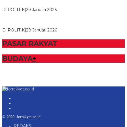
NasDem Mesuji Periode 202…
Di POLITIK
|
29 Januari 2026
Bupati Tubaba Hadiri Pelantikan Pengurus DPD dan DPC
Partai NasDem Kabupaten Tul…
Di POLITIK
|
28 Januari 2026
PASAR RAKYAT
BUDAYA
+
© 2020. forrakyat.co.id
REDAKSI