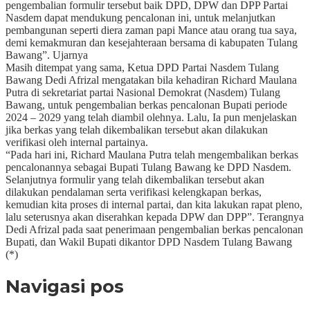
pengembalian formulir tersebut baik DPD, DPW dan DPP Partai
Nasdem dapat mendukung pencalonan ini, untuk melanjutkan
pembangunan seperti diera zaman papi Mance atau orang tua saya,
demi kemakmuran dan kesejahteraan bersama di kabupaten Tulang
Bawang”. Ujarnya
Masih ditempat yang sama, Ketua DPD Partai Nasdem Tulang
Bawang Dedi Afrizal mengatakan bila kehadiran Richard Maulana
Putra di sekretariat partai Nasional Demokrat (Nasdem) Tulang
Bawang, untuk pengembalian berkas pencalonan Bupati periode
2024 – 2029 yang telah diambil olehnya. Lalu, Ia pun menjelaskan
jika berkas yang telah dikembalikan tersebut akan dilakukan
verifikasi oleh internal partainya.
“Pada hari ini, Richard Maulana Putra telah mengembalikan berkas
pencalonannya sebagai Bupati Tulang Bawang ke DPD Nasdem.
Selanjutnya formulir yang telah dikembalikan tersebut akan
dilakukan pendalaman serta verifikasi kelengkapan berkas,
kemudian kita proses di internal partai, dan kita lakukan rapat pleno,
lalu seterusnya akan diserahkan kepada DPW dan DPP”. Terangnya
Dedi Afrizal pada saat penerimaan pengembalian berkas pencalonan
Bupati, dan Wakil Bupati dikantor DPD Nasdem Tulang Bawang
(*)
Navigasi pos