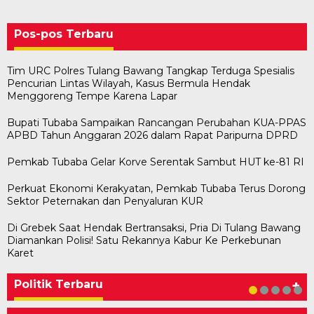
Pos-pos Terbaru
Tim URC Polres Tulang Bawang Tangkap Terduga Spesialis
Pencurian Lintas Wilayah, Kasus Bermula Hendak
Menggoreng Tempe Karena Lapar
Bupati Tubaba Sampaikan Rancangan Perubahan KUA-PPAS
APBD Tahun Anggaran 2026 dalam Rapat Paripurna DPRD
Pemkab Tubaba Gelar Korve Serentak Sambut HUT ke-81 RI
Perkuat Ekonomi Kerakyatan, Pemkab Tubaba Terus Dorong
Sektor Peternakan dan Penyaluran KUR
Di Grebek Saat Hendak Bertransaksi, Pria Di Tulang Bawang
Diamankan Polisi! Satu Rekannya Kabur Ke Perkebunan
Bawaslu Tegaskan Sikap Siap Bersinergi
Usai Musda, DPD Golkar Tulang Bawang Gelar
M. Aris Pratama Hanan Resmi ‘Nakhodai’ DPD II
Herman HN Lantik Budi Yohanda sebagai
Bupati Tubaba Hadiri Pelantikan Pengurus DPD
Karet
Dengan PWI Tulang Bawang
Rapat Perdana
Partai Golkar Tulangb…
Ketua DPD Partai NasDem Mesuji Periode 202…
dan DPC Partai NasDem Kabupaten Tul…
Di KABAR AKTUAL, POLITIK
Di POLITIK
Di POLITIK
Di POLITIK
Di POLITIK
|
|
|
|
11 Mei 2026
1 Mei 2026
29 Januari 2026
28 Januari 2026
|
1 Juli 2026
Politik Terbaru
+