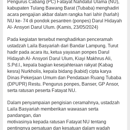
Pengurus Cabang (PC) Fatayat Nahdatul Ulama (NU),
kabupaten Tulang Bawang Barat (Tubaba) menghadiri
acara pengajian akbar dalam rangka hari lahir (harlah)
NU ke- 74 di pondok pesantren (ponpes) Darul Hidayah
Al- Ansyori Darul Ulum. (Kamis, 23/05/2024)
Pada kegiatan tersebut menghadirkan penceramah
ustadzah Laila Basyariah dari Bandar Lampung. Turut
hadir pada acara itu, ketua yayasan ponpes Darul
Hidayah Al- Ansyori Darul Ulum, Kiayi Makhrus Ali,
S.Pd.I., kepala bagian kesejahteraan rakyat (Kabag
kesra) Nurkholis, kepala bidang (kabid) cipta karya
Dinas Pekerjaan Umum dan Pendataan Ruang Tubaba
(DPUPR) Restu. Pengurus ponpes, Banser, GP Ansor,
serta ratusan peserta Fatayat NU.
Dalam penyampaian pengisian ceramahnya, ustadzah
Laila Basyariah memberikan wawasan serta
pandangan, dan
motivasinya kepada ratusan Fatayat NU tentang
pentingnya persatuan dan kesatuan dalam wadah