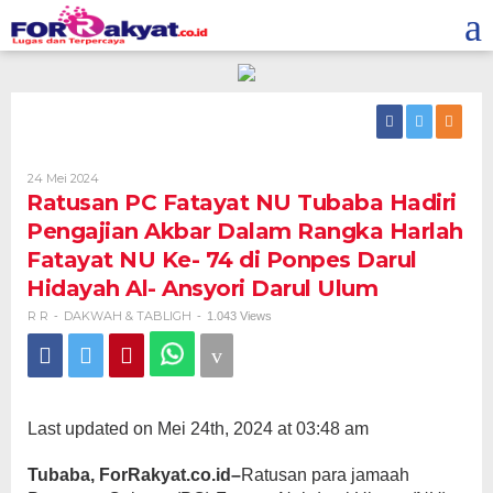
Skip
to
content
Oleh
24 Mei 2024
R
Ratusan PC Fatayat NU Tubaba Hadiri
R
Pengajian Akbar Dalam Rangka Harlah
Fatayat NU Ke- 74 di Ponpes Darul
Hidayah Al- Ansyori Darul Ulum
R R
DAKWAH & TABLIGH
-
-
1.043 Views
Last updated on Mei 24th, 2024 at 03:48 am
Tubaba, ForRakyat.co.id–
Ratusan para jamaah