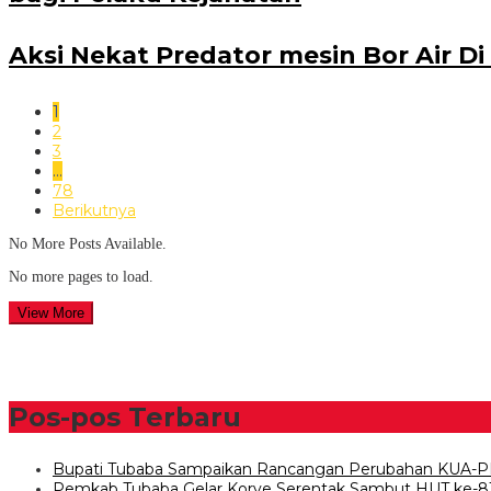
Aksi Nekat Predator mesin Bor Air 
1
2
3
…
78
Berikutnya
No More Posts Available.
No more pages to load.
View More
Pos-pos Terbaru
Bupati Tubaba Sampaikan Rancangan Perubahan KUA-P
Pemkab Tubaba Gelar Korve Serentak Sambut HUT ke-8