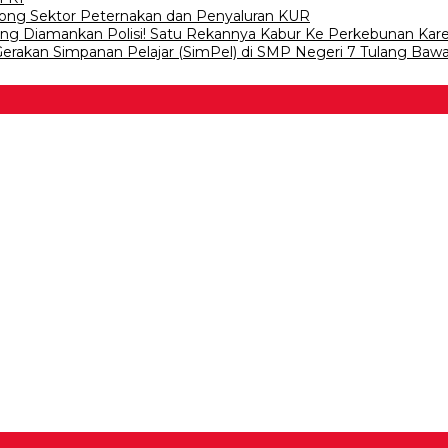
ong Sektor Peternakan dan Penyaluran KUR
wang Diamankan Polisi! Satu Rekannya Kabur Ke Perkebunan Kar
 Gerakan Simpanan Pelajar (SimPel) di SMP Negeri 7 Tulang Baw
 Bawang
 Tulangb…
asDem Mesuji Periode 202…
tai NasDem Kabupaten Tul…