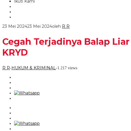
Ikuti Kami
23 Mei 2024
23 Mei 2024
oleh
R R
Cegah Terjadinya Balap Liar
KRYD
R R
HUKUM & KRIMINAL
-
-
1.217 views