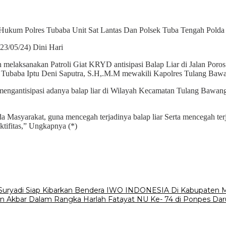
h Hukum Polres Tubaba Unit Sat Lantas Dan Polsek Tuba Tengah Pol
23/05/24) Dini Hari
h melaksanakan Patroli Giat KRYD antisipasi Balap Liar di Jalan Po
 Tubaba Iptu Deni Saputra, S.H,.M.M mewakili Kapolres Tulang Bawa
 mengantisipasi adanya balap liar di Wilayah Kecamatan Tulang Bawan
Masyarakat, guna mencegah terjadinya balap liar Serta mencegah ter
tifitas,” Ungkapnya (*)
ryadi Siap Kibarkan Bendera IWO INDONESIA Di Kabupaten M
n Akbar Dalam Rangka Harlah Fatayat NU Ke- 74 di Ponpes Darul