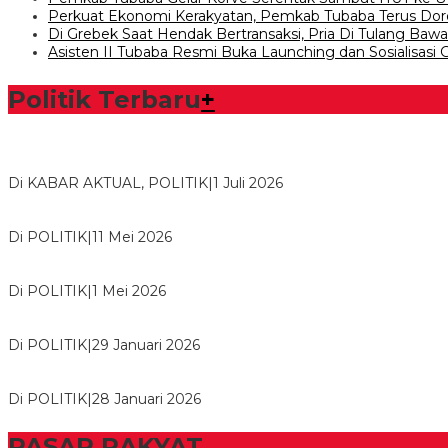
Perkuat Ekonomi Kerakyatan, Pemkab Tubaba Terus Dor
Di Grebek Saat Hendak Bertransaksi, Pria Di Tulang Ba
Asisten II Tubaba Resmi Buka Launching dan Sosialisasi
Politik Terbaru
+
Bawaslu Tegaskan Sikap Siap Bersinergi Dengan PWI Tulang
Di KABAR AKTUAL, POLITIK
|
1 Juli 2026
Usai Musda, DPD Golkar Tulang Bawang Gelar Rapat Perdana
Di POLITIK
|
11 Mei 2026
M. Aris Pratama Hanan Resmi ‘Nakhodai’ DPD II Partai Golkar
Di POLITIK
|
1 Mei 2026
Herman HN Lantik Budi Yohanda sebagai Ketua DPD Partai N
Di POLITIK
|
29 Januari 2026
Bupati Tubaba Hadiri Pelantikan Pengurus DPD dan DPC Par
Di POLITIK
|
28 Januari 2026
PASAR RAKYAT