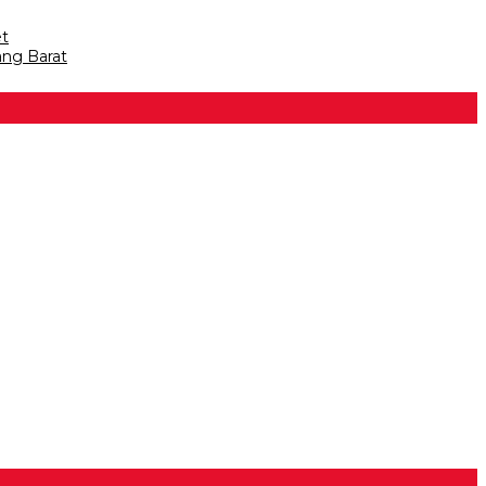
et
ang Barat