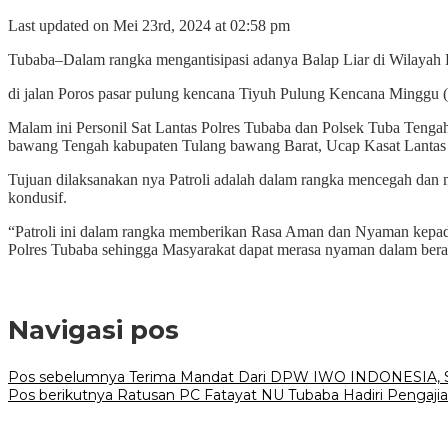
Last updated on Mei 23rd, 2024 at 02:58 pm
Tubaba–Dalam rangka mengantisipasi adanya Balap Liar di Wilaya
di jalan Poros pasar pulung kencana Tiyuh Pulung Kencana Minggu (
Malam ini Personil Sat Lantas Polres Tubaba dan Polsek Tuba Tenga
bawang Tengah kabupaten Tulang bawang Barat, Ucap Kasat Lantas
Tujuan dilaksanakan nya Patroli adalah dalam rangka mencegah dan
kondusif.
“Patroli ini dalam rangka memberikan Rasa Aman dan Nyaman kepada 
Polres Tubaba sehingga Masyarakat dapat merasa nyaman dalam berak
Navigasi pos
Pos sebelumnya
Terima Mandat Dari DPW IWO INDONESIA, Su
Pos berikutnya
Ratusan PC Fatayat NU Tubaba Hadiri Pengajia