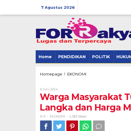
Skip
to
7 Agustus 2026
content
Home
PENDIDIKAN
POLITIK
HUKUM
Warga
Homepage
EKONOMI
/
Masyarakat
Tubaba
Oleh
6 Juni 2024
Mengeluh,
R
Warga Masyarakat T
Gas
R
LPJ
Langka dan Harga 
Langka
dan
Harga
R R
EKONOMI
-
-
1.383 Views
Melambung
Tinggi