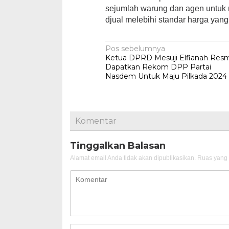
sejumlah warung dan agen untuk 
djual melebihi standar harga yang
Navigasi
Pos sebelumnya
Ketua DPRD Mesuji Elfianah Res
pos
Dapatkan Rekom DPP Partai
Nasdem Untuk Maju Pilkada 2024
Komentar
Tinggalkan Balasan
Alamat email Anda tidak akan dipublikasikan.
Ruas yang 