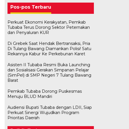
Pos-pos Terbaru
Perkuat Ekonomi Kerakyatan, Pemkab
Tubaba Terus Dorong Sektor Peternakan
dan Penyaluran KUR
Di Grebek Saat Hendak Bertransaksi, Pria
Di Tulang Bawang Diamankan Polisi! Satu
Rekannya Kabur Ke Perkebunan Karet
Asisten II Tubaba Resmi Buka Launching
dan Sosialisasi Gerakan Simpanan Pelajar
(SimPel) di SMP Negeri 7 Tulang Bawang
Barat
Pemkab Tubaba Dorong Puskesmas
Menuju BLUD Mandiri
Audiensi Bupati Tubaba dengan LDII, Siap
Bawaslu Tegaskan Sikap Siap
M. Aris Pratama Hanan Resmi
Herman HN Lantik Budi Yohanda
Bupati Tubaba Hadiri Pelantikan
Perkuat Sinergi Wujudkan Program
Bersinergi Dengan PWI Tulang
Usai Musda, DPD Golkar Tulang
‘Nakhodai’ DPD II Partai Golkar
sebagai Ketua DPD Partai
Pengurus DPD dan DPC Partai
Prioritas Daerah
Bawang
Bawang Gelar Rapat Perdana
Tulangb…
NasDem Mesuji Periode 202…
NasDem Kabupaten Tul…
Di KABAR AKTUAL, POLITIK
Di POLITIK
Di POLITIK
Di POLITIK
Di POLITIK
|
|
|
|
11 Mei 2026
1 Mei 2026
29 Januari 2026
28 Januari 2026
|
1 Juli 2026