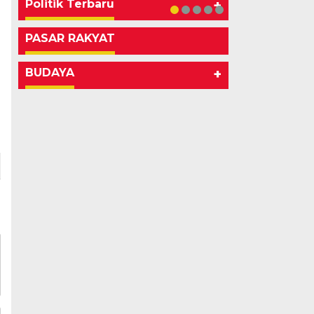
Politik Terbaru
+
PASAR RAKYAT
BUDAYA
+