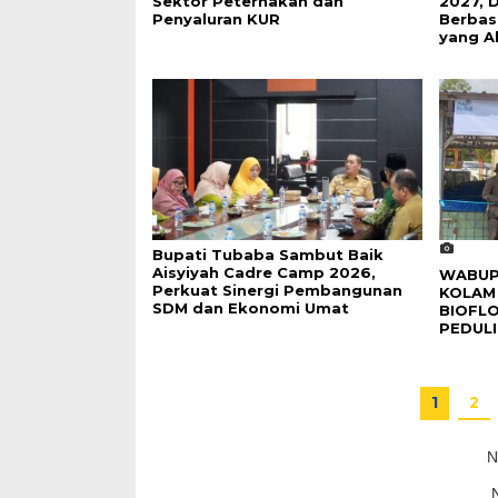
Sektor Peternakan dan
2027, 
Penyaluran KUR
Berbas
yang A
Bupati Tubaba Sambut Baik
Aisyiyah Cadre Camp 2026,
WABUP
Perkuat Sinergi Pembangunan
KOLAM 
SDM dan Ekonomi Umat
BIOFL
PEDULI
1
2
N