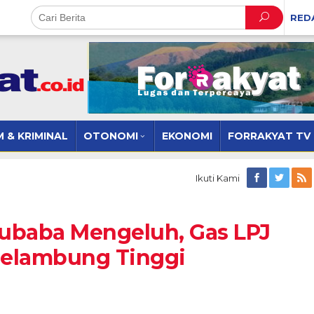
RED
 & KRIMINAL
OTONOMI
EKONOMI
FORRAKYAT TV
Ikuti Kami
ubaba Mengeluh, Gas LPJ
Melambung Tinggi