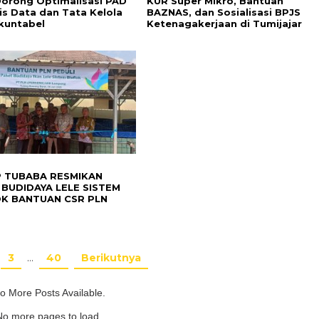
Dorong Optimalisasi PAD
KUR Super Mikro, Bantuan
is Data dan Tata Kelola
BAZNAS, dan Sosialisasi BPJS
kuntabel
Ketenagakerjaan di Tumijajar
 TUBABA RESMIKAN
BUDIDAYA LELE SISTEM
OK BANTUAN CSR PLN
3
…
40
Berikutnya
o More Posts Available.
No more pages to load.