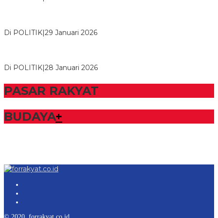
Herman HN Lantik Budi Yohanda sebagai Ketua DPD Partai
NasDem Mesuji Periode 202…
Di POLITIK
|
29 Januari 2026
Bupati Tubaba Hadiri Pelantikan Pengurus DPD dan DPC
Partai NasDem Kabupaten Tul…
Di POLITIK
|
28 Januari 2026
PASAR RAKYAT
BUDAYA
+
© 2020. forrakyat.co.id