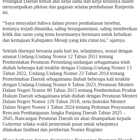
Perangkat Daerah terkait atas kerja sama dan kerja kerasnya dalam
menyampaikan pikiran dan gagasan selama pembahasan Ranperda
ini.
“Saya menyadari bahwa dalam proses pembahasan tersebut,
tentunya terjadi dinamika, saling berargumentasi, saling memberikan
kritik dan saran yang tentu kesemuanya bermuara untuk kebaikan
dan kemajuan Kabupaten Mesuji yang kita cintai ini,” ujarnya.
Setelah disetujui bersama pada hari ini, selanjutnya, sesuai dengan
amanat Undang-Undang Nomor 12 Tahun 2011 tentang
Pembentukan Peraturan Perundang-undangan sebagaimana telah
diubah beberapa kali terakhir dengan Undang-Undang Nomor 13
Tahun 2022, Undang-Undang Nomor 23 Tahun 2014 tentang
Pemerintahan Daerah sebagaimana diubah beberapa kali terakhir
dengan Undang-Undang Nomor 6 Tahun 2023, Peraturan Menteri
Dalam Negeri Nomor 80 Tahun 2015 tentang Pembentukan Produk
Hukum Daerah sebagaimana telah diubah dengan Peraturan Menteri
Dalam Negeri Nomor 120 Tahun 2018, serta Instruksi Menteri
Dalam Negeri Nomor 1 Tahun 2024 tentang Pedoman Penyusunan
Rencana Pembangunan Jangka Panjang Daerah Tahun 2025 –
2045, Rancangan Peraturan Daerah ini akan disampaikan kepada
Gubernur selaku wakil pemerintah pusat untuk selanjutnya
dilakukan fasilitasi dan pemberian Nomor Register.