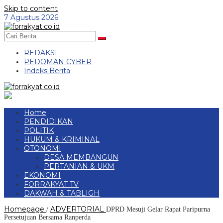
Skip to content
7 Agustus 2026
REDAKSI
PEDOMAN CYBER
Indeks Berita
Home
PENDIDIKAN
POLITIK
HUKUM & KRIMINAL
OTONOMI
DESA MEMBANGUN
PERTANIAN & UKM
EKONOMI
FORRAKYAT TV
DAKWAH & TABLIGH
Homepage
ADVERTORIAL
/
DPRD Mesuji Gelar Rapat Paripurna
Persetujuan Bersama Ranperda