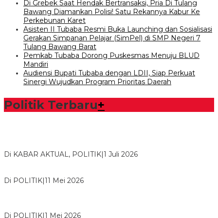
Di Grebek Saat Hendak Bertransaksi, Pria Di Tulang
Bawang Diamankan Polisi! Satu Rekannya Kabur Ke
Perkebunan Karet
Asisten II Tubaba Resmi Buka Launching dan Sosialisasi
Gerakan Simpanan Pelajar (SimPel) di SMP Negeri 7
Tulang Bawang Barat
Pemkab Tubaba Dorong Puskesmas Menuju BLUD
Mandiri
Audiensi Bupati Tubaba dengan LDII, Siap Perkuat
Sinergi Wujudkan Program Prioritas Daerah
Politik Terbaru
+
Bawaslu Tegaskan Sikap Siap Bersinergi Dengan PWI Tulang
Bawang
Di KABAR AKTUAL, POLITIK
|
1 Juli 2026
Usai Musda, DPD Golkar Tulang Bawang Gelar Rapat Perdana
Di POLITIK
|
11 Mei 2026
M. Aris Pratama Hanan Resmi ‘Nakhodai’ DPD II Partai Golkar
Tulangb…
Di POLITIK
|
1 Mei 2026