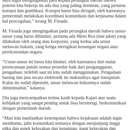
saya ingin mengingatkan para kepala perangkat daerah bahwa
potensi kita bekerja itu ada dua yang paling dominan, yang pertama
korupsi dan gratifikasi. Korupsi harus bisa dicegah, oleh karenanya
pemerintah melakukan koordinasi komunikasi dan kerjasama dalam
hal pencegahan,” terang M. Firsada.
M. Firsada juga mengingatkan pada perangkat daerah bahwa unsur-
unsur yang harus dihindari, pertama ada Mens Rea (niat jahat) yang
dilakukan oleh orang atau korporasi, yang kedua ada unsur
melawan hukum, yang ketiga merugikan keuangan negara atau
perekonomian negara.
“Unsur-unsur ini harus kita hindari, oleh karenanya dari mulai
perencanaan patuhi semua prosedur baik dari penganggaran,
pengadaan, terlebih saat ini kita sudah menggunakan. Pengadaan
barang dan jasa secara elektronik itu maksudnya agar transparan.
Kalau itu sudah dipenuhi, unsur melawan hukumnya sudah
diminimalisir,” katanya.
Dia juga menyampaikan terima kasih kepada Kajari atas suatu
kebijakan yang sangat penting untuk bisa bersinergi, berkomunikasi
dengan pemerintah daerah.
“Mari kita manfaatkan kesempatan bahwa kejaksaan adalah ingin
membantu, jalin komunikasi tentunya dengan menjunjung tinggi
etika dan aspek kelayakan dan kepatutan, ingat kelayakan dan