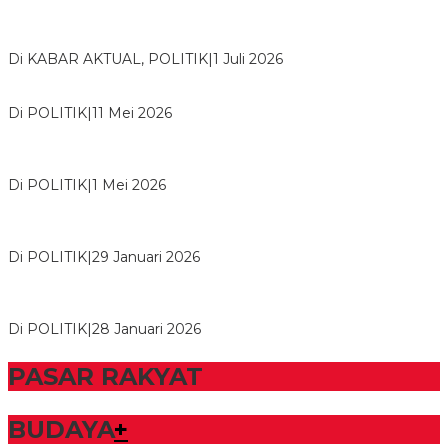
Bawaslu Tegaskan Sikap Siap Bersinergi Dengan PWI Tulang
Bawang
Di KABAR AKTUAL, POLITIK
|
1 Juli 2026
Usai Musda, DPD Golkar Tulang Bawang Gelar Rapat Perdana
Di POLITIK
|
11 Mei 2026
M. Aris Pratama Hanan Resmi ‘Nakhodai’ DPD II Partai Golkar
Tulangb…
Di POLITIK
|
1 Mei 2026
Herman HN Lantik Budi Yohanda sebagai Ketua DPD Partai
NasDem Mesuji Periode 202…
Di POLITIK
|
29 Januari 2026
Bupati Tubaba Hadiri Pelantikan Pengurus DPD dan DPC
Partai NasDem Kabupaten Tul…
Di POLITIK
|
28 Januari 2026
PASAR RAKYAT
BUDAYA
+