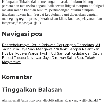
Kabupaten Tubaba dalam menangani masalah hukum bidang
perdata dan tata usaha negara, baik secara litigasi maupun nonlitigasi
melalui sarana bantuan hukum, pertimbangan hukum ataupun
tindakan hukum lain. Sesuai kebutuhan yang diperlukan dengan
memegang teguh, prinsip kerahasiaan klien, kualitas pelayanan dan
integritas,” tegasnya. (jau)
Navigasi pos
Pos sebelumnya
Ketua Relawan Perjuangan Demokrasi, Ali
Sampurna Jaya Siap Mengawal “NONA” Sampai Pelantikan
Pos berikutnya
Warga Tiyuh PJU Sambut Kedatangan Calon
Bupati Tubaba Novriwan Jaya Dirumah Salah Satu Tokoh
Masyarakat
Komentar
Tinggalkan Balasan
Alamat email Anda tidak akan dipublikasikan.
Ruas yang wajib ditandai
*