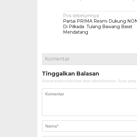
Navigasi
Pos sebelumnya
Partai PRIMA Resmi Dukung NO
pos
Di Pilkada Tulang Bawang Barat
Mendatang
Komentar
Tinggalkan Balasan
Alamat email Anda tidak akan dipublikasikan.
Ruas yang 