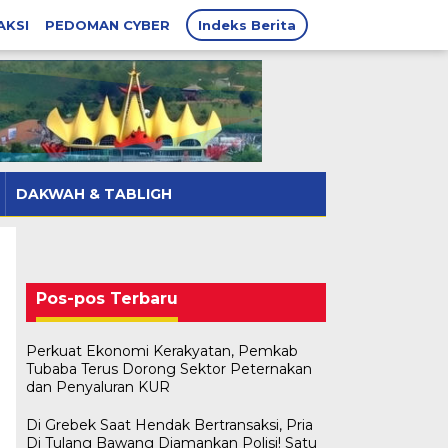
AKSI
PEDOMAN CYBER
Indeks Berita
DAKWAH & TABLIGH
Pos-pos Terbaru
Perkuat Ekonomi Kerakyatan, Pemkab
Tubaba Terus Dorong Sektor Peternakan
dan Penyaluran KUR
Di Grebek Saat Hendak Bertransaksi, Pria
Di Tulang Bawang Diamankan Polisi! Satu