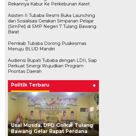
Rekannya Kabur Ke Perkebunan Karet
Asisten II Tubaba Resmi Buka Launching
dan Sosialisasi Gerakan Simpanan Pelajar
(SimPel) di SMP Negeri 7 Tulang Bawang
Barat
Pemkab Tubaba Dorong Puskesmas
Menuju BLUD Mandiri
Audiensi Bupati Tubaba dengan LDII, Siap
Bawaslu Tegaskan Sikap Siap
M. Aris Prat
Herman HN L
Bupati Tubab
Perkuat Sinergi Wujudkan Program
Bersinergi Dengan PWI Tulang
‘Nakhodai’ DP
sebagai Ketu
Pengurus DP
Prioritas Daerah
Bawang
Tulangb…
NasDem Mesu
NasDem Kab
Di KABAR AKTUAL, POLITIK
|
1 Juli 2026
Di POLITIK
Di POLITIK
Di POLITIK
|
|
|
1 Mei 
29 Ja
28 Ja
Politik Terbaru
+
Usai Musda, DPD Golkar Tulang
Bawang Gelar Rapat Perdana