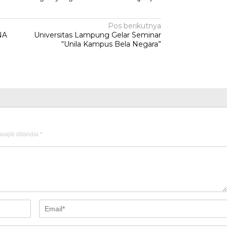
Pos berikutnya
NA
Universitas Lampung Gelar Seminar
“Unila Kampus Bela Negara”
wajib ditandai
*