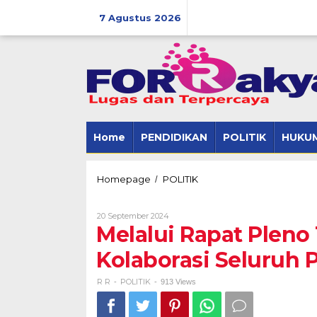
Skip
to
7 Agustus 2026
content
Home
PENDIDIKAN
POLITIK
HUKUM
Melalui
Homepage
POLITIK
/
Rapat
Pleno
Oleh
20 September 2024
Terbuka,
R
Melalui Rapat Pleno 
M.
R
Firsada
Kolaborasi Seluruh 
Minta
Kolaborasi
Seluruh
R R
POLITIK
-
-
913 Views
Pihak