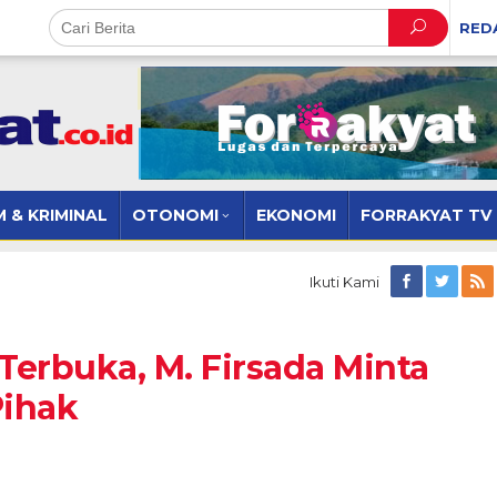
RED
 & KRIMINAL
OTONOMI
EKONOMI
FORRAKYAT TV
Ikuti Kami
Terbuka, M. Firsada Minta
Pihak