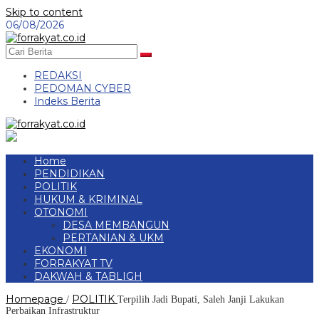
Skip to content
06/08/2026
REDAKSI
PEDOMAN CYBER
Indeks Berita
Home
PENDIDIKAN
POLITIK
HUKUM & KRIMINAL
OTONOMI
DESA MEMBANGUN
PERTANIAN & UKM
EKONOMI
FORRAKYAT TV
DAKWAH & TABLIGH
Homepage
POLITIK
/
Terpilih Jadi Bupati, Saleh Janji Lakukan
Perbaikan Infrastruktur