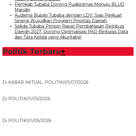
Pemkab Tubaba Dorong Puskesmas Menuju BLUD
Mandiri
Audiensi Bupati Tubaba dengan LDII, Siap Perkuat
Sinergi Wujudkan Program Prioritas Daerah
Sekda Tubaba Pimpin Rapat Pembahasan Retribusi
Daerah 2027, Dorong Optimalisasi PAD Berbasis Data
dan Tata Kelola yang Akuntabel
Politik Terbaru
+
Bawaslu Tegaskan Sikap Siap Bersinergi Dengan PWI Tulang
Bawang
Di KABAR AKTUAL, POLITIK
|
01/07/2026
Usai Musda, DPD Golkar Tulang Bawang Gelar Rapat Perdana
Di POLITIK
|
11/05/2026
M. Aris Pratama Hanan Resmi ‘Nakhodai’ DPD II Partai Golkar
Tulangb…
Di POLITIK
|
01/05/2026
Herman HN Lantik Budi Yohanda sebagai Ketua DPD Partai