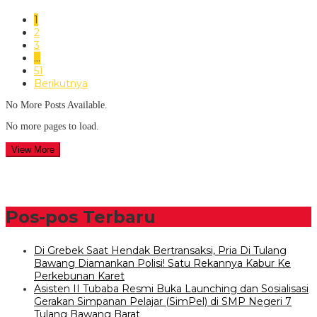
1
2
3
…
51
Berikutnya
No More Posts Available.
No more pages to load.
View More
Pos-pos Terbaru
Di Grebek Saat Hendak Bertransaksi, Pria Di Tulang
Bawang Diamankan Polisi! Satu Rekannya Kabur Ke
Perkebunan Karet
Asisten II Tubaba Resmi Buka Launching dan Sosialisasi
Gerakan Simpanan Pelajar (SimPel) di SMP Negeri 7
Tulang Bawang Barat