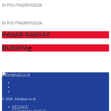
NasDem Mesuji Periode 202…
Di POLITIK
|
29/01/2026
Bupati Tubaba Hadiri Pelantikan Pengurus DPD dan DPC
Partai NasDem Kabupaten Tul…
Di POLITIK
|
28/01/2026
PASAR RAKYAT
BUDAYA
+
© 2020. forrakyat.co.id
REDAKSI