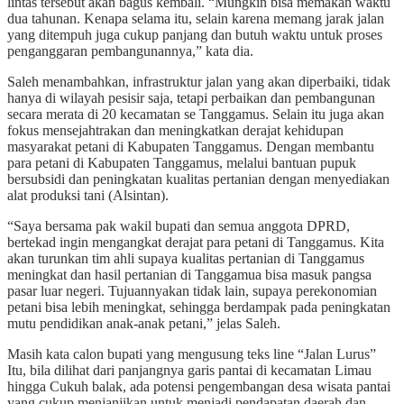
lintas tersebut akan bagus kembali. “Mungkin bisa memakan waktu
dua tahunan. Kenapa selama itu, selain karena memang jarak jalan
yang ditempuh juga cukup panjang dan butuh waktu untuk proses
penganggaran pembangunannya,” kata dia.
Saleh menambahkan, infrastruktur jalan yang akan diperbaiki, tidak
hanya di wilayah pesisir saja, tetapi perbaikan dan pembangunan
secara merata di 20 kecamatan se Tanggamus. Selain itu juga akan
fokus mensejahtrakan dan meningkatkan derajat kehidupan
masyarakat petani di Kabupaten Tanggamus. Dengan membantu
para petani di Kabupaten Tanggamus, melalui bantuan pupuk
bersubsidi dan peningkatan kualitas pertanian dengan menyediakan
alat produksi tani (Alsintan).
“Saya bersama pak wakil bupati dan semua anggota DPRD,
bertekad ingin mengangkat derajat para petani di Tanggamus. Kita
akan turunkan tim ahli supaya kualitas pertanian di Tanggamus
meningkat dan hasil pertanian di Tanggamua bisa masuk pangsa
pasar luar negeri. Tujuannyakan tidak lain, supaya perekonomian
petani bisa lebih meningkat, sehingga berdampak pada peningkatan
mutu pendidikan anak-anak petani,” jelas Saleh.
Masih kata calon bupati yang mengusung teks line “Jalan Lurus”
Itu, bila dilihat dari panjangnya garis pantai di kecamatan Limau
hingga Cukuh balak, ada potensi pengembangan desa wisata pantai
yang cukup menjanjikan untuk menjadi pendapatan daerah dan