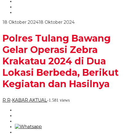
Operasi
Zebra
Krakatau
2024
oleh
18 Oktober 2024
18 Oktober 2024
di
R
Dua
R
Lokasi
Polres Tulang Bawang
Berbeda,
Berikut
Gelar Operasi Zebra
Kegiatan
dan
Krakatau 2024 di Dua
Hasilnya
Lokasi Berbeda, Berikut
Kegiatan dan Hasilnya
R R
KABAR AKTUAL
-
-
1.581 views