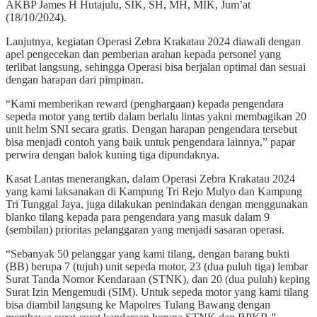
AKBP James H Hutajulu, SIK, SH, MH, MIK, Jum’at
(18/10/2024).
Lanjutnya, kegiatan Operasi Zebra Krakatau 2024 diawali dengan
apel pengecekan dan pemberian arahan kepada personel yang
terlibat langsung, sehingga Operasi bisa berjalan optimal dan sesuai
dengan harapan dari pimpinan.
“Kami memberikan reward (penghargaan) kepada pengendara
sepeda motor yang tertib dalam berlalu lintas yakni membagikan 20
unit helm SNI secara gratis. Dengan harapan pengendara tersebut
bisa menjadi contoh yang baik untuk pengendara lainnya,” papar
perwira dengan balok kuning tiga dipundaknya.
Kasat Lantas menerangkan, dalam Operasi Zebra Krakatau 2024
yang kami laksanakan di Kampung Tri Rejo Mulyo dan Kampung
Tri Tunggal Jaya, juga dilakukan penindakan dengan menggunakan
blanko tilang kepada para pengendara yang masuk dalam 9
(sembilan) prioritas pelanggaran yang menjadi sasaran operasi.
“Sebanyak 50 pelanggar yang kami tilang, dengan barang bukti
(BB) berupa 7 (tujuh) unit sepeda motor, 23 (dua puluh tiga) lembar
Surat Tanda Nomor Kendaraan (STNK), dan 20 (dua puluh) keping
Surat Izin Mengemudi (SIM). Untuk sepeda motor yang kami tilang
bisa diambil langsung ke Mapolres Tulang Bawang dengan