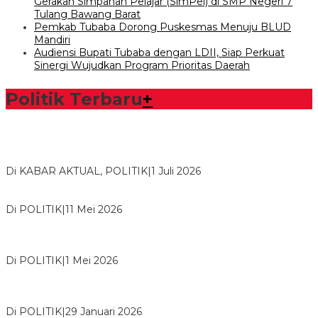
Gerakan Simpanan Pelajar (SimPel) di SMP Negeri 7
Tulang Bawang Barat
Pemkab Tubaba Dorong Puskesmas Menuju BLUD
Mandiri
Audiensi Bupati Tubaba dengan LDII, Siap Perkuat
Sinergi Wujudkan Program Prioritas Daerah
Politik Terbaru
+
Bawaslu Tegaskan Sikap Siap Bersinergi Dengan PWI Tulang
Bawang
Di KABAR AKTUAL, POLITIK
|
1 Juli 2026
Usai Musda, DPD Golkar Tulang Bawang Gelar Rapat Perdana
Di POLITIK
|
11 Mei 2026
M. Aris Pratama Hanan Resmi ‘Nakhodai’ DPD II Partai Golkar
Tulangb…
Di POLITIK
|
1 Mei 2026
Herman HN Lantik Budi Yohanda sebagai Ketua DPD Partai
NasDem Mesuji Periode 202…
Di POLITIK
|
29 Januari 2026