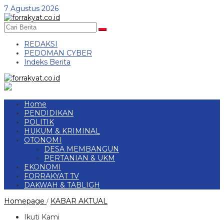
Skip
7 Agustus 2026
to
content
REDAKSI
PEDOMAN CYBER
Indeks Berita
Home
PENDIDIKAN
POLITIK
HUKUM & KRIMINAL
OTONOMI
DESA MEMBANGUN
PERTANIAN & UKM
EKONOMI
FORRAKYAT TV
DAKWAH & TABLIGH
Polres
Homepage
KABAR AKTUAL
/
Tulang
Bawang
Ikuti Kami
Gelar