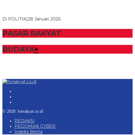
Bupati Tubaba Hadiri Pelantikan Pengurus DPD dan DPC
Partai NasDem Kabupaten Tul…
Di POLITIK
|
28 Januari 2026
PASAR RAKYAT
BUDAYA
+
© 2020. forrakyat.co.id
REDAKSI
PEDOMAN CYBER
Indeks Berita