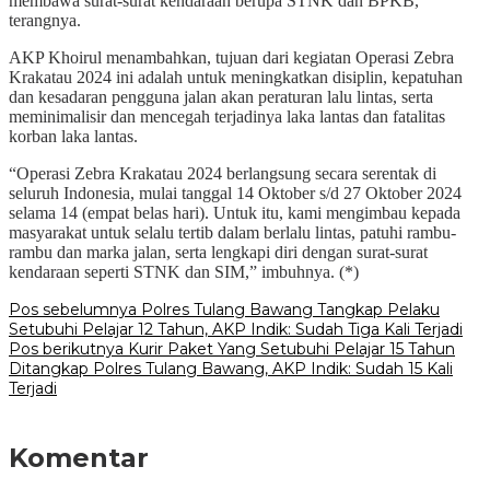
membawa surat-surat kendaraan berupa STNK dan BPKB,”
terangnya.
AKP Khoirul menambahkan, tujuan dari kegiatan Operasi Zebra
Krakatau 2024 ini adalah untuk meningkatkan disiplin, kepatuhan
dan kesadaran pengguna jalan akan peraturan lalu lintas, serta
meminimalisir dan mencegah terjadinya laka lantas dan fatalitas
korban laka lantas.
“Operasi Zebra Krakatau 2024 berlangsung secara serentak di
seluruh Indonesia, mulai tanggal 14 Oktober s/d 27 Oktober 2024
selama 14 (empat belas hari). Untuk itu, kami mengimbau kepada
masyarakat untuk selalu tertib dalam berlalu lintas, patuhi rambu-
rambu dan marka jalan, serta lengkapi diri dengan surat-surat
kendaraan seperti STNK dan SIM,” imbuhnya. (*)
Navigasi
Pos sebelumnya
Polres Tulang Bawang Tangkap Pelaku
Setubuhi Pelajar 12 Tahun, AKP Indik: Sudah Tiga Kali Terjadi
pos
Pos berikutnya
Kurir Paket Yang Setubuhi Pelajar 15 Tahun
Ditangkap Polres Tulang Bawang, AKP Indik: Sudah 15 Kali
Terjadi
Komentar