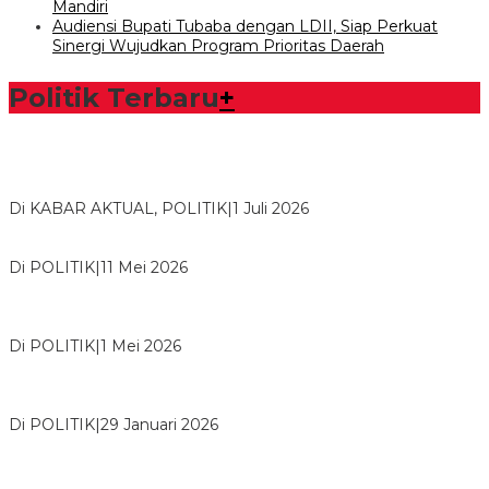
Mandiri
Audiensi Bupati Tubaba dengan LDII, Siap Perkuat
Sinergi Wujudkan Program Prioritas Daerah
Politik Terbaru
+
Bawaslu Tegaskan Sikap Siap Bersinergi Dengan PWI Tulang
Bawang
Di KABAR AKTUAL, POLITIK
|
1 Juli 2026
Usai Musda, DPD Golkar Tulang Bawang Gelar Rapat Perdana
Di POLITIK
|
11 Mei 2026
M. Aris Pratama Hanan Resmi ‘Nakhodai’ DPD II Partai Golkar
Tulangb…
Di POLITIK
|
1 Mei 2026
Herman HN Lantik Budi Yohanda sebagai Ketua DPD Partai
NasDem Mesuji Periode 202…
Di POLITIK
|
29 Januari 2026
Bupati Tubaba Hadiri Pelantikan Pengurus DPD dan DPC
Partai NasDem Kabupaten Tul…