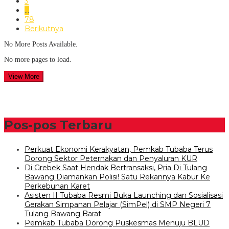
3
…
78
Berikutnya
No More Posts Available.
No more pages to load.
View More
Pos-pos Terbaru
Perkuat Ekonomi Kerakyatan, Pemkab Tubaba Terus
Dorong Sektor Peternakan dan Penyaluran KUR
Di Grebek Saat Hendak Bertransaksi, Pria Di Tulang
Bawang Diamankan Polisi! Satu Rekannya Kabur Ke
Perkebunan Karet
Asisten II Tubaba Resmi Buka Launching dan Sosialisasi
Gerakan Simpanan Pelajar (SimPel) di SMP Negeri 7
Tulang Bawang Barat
Pemkab Tubaba Dorong Puskesmas Menuju BLUD