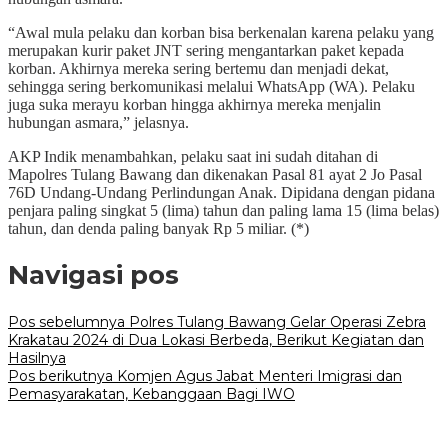
“Awal mula pelaku dan korban bisa berkenalan karena pelaku yang
merupakan kurir paket JNT sering mengantarkan paket kepada
korban. Akhirnya mereka sering bertemu dan menjadi dekat,
sehingga sering berkomunikasi melalui WhatsApp (WA). Pelaku
juga suka merayu korban hingga akhirnya mereka menjalin
hubungan asmara,” jelasnya.
AKP Indik menambahkan, pelaku saat ini sudah ditahan di
Mapolres Tulang Bawang dan dikenakan Pasal 81 ayat 2 Jo Pasal
76D Undang-Undang Perlindungan Anak. Dipidana dengan pidana
penjara paling singkat 5 (lima) tahun dan paling lama 15 (lima belas)
tahun, dan denda paling banyak Rp 5 miliar. (*)
Navigasi pos
Pos sebelumnya
Polres Tulang Bawang Gelar Operasi Zebra
Krakatau 2024 di Dua Lokasi Berbeda, Berikut Kegiatan dan
Hasilnya
Pos berikutnya
Komjen Agus Jabat Menteri Imigrasi dan
Pemasyarakatan, Kebanggaan Bagi IWO