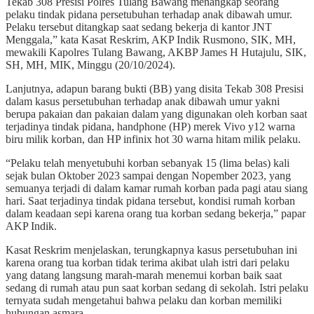
Tekab 308 Presisi Polres Tulang Bawang menangkap seorang
pelaku tindak pidana persetubuhan terhadap anak dibawah umur.
Pelaku tersebut ditangkap saat sedang bekerja di kantor JNT
Menggala,” kata Kasat Reskrim, AKP Indik Rusmono, SIK, MH,
mewakili Kapolres Tulang Bawang, AKBP James H Hutajulu, SIK,
SH, MH, MIK, Minggu (20/10/2024).
Lanjutnya, adapun barang bukti (BB) yang disita Tekab 308 Presisi
dalam kasus persetubuhan terhadap anak dibawah umur yakni
berupa pakaian dan pakaian dalam yang digunakan oleh korban saat
terjadinya tindak pidana, handphone (HP) merek Vivo y12 warna
biru milik korban, dan HP infinix hot 30 warna hitam milik pelaku.
“Pelaku telah menyetubuhi korban sebanyak 15 (lima belas) kali
sejak bulan Oktober 2023 sampai dengan Nopember 2023, yang
semuanya terjadi di dalam kamar rumah korban pada pagi atau siang
hari. Saat terjadinya tindak pidana tersebut, kondisi rumah korban
dalam keadaan sepi karena orang tua korban sedang bekerja,” papar
AKP Indik.
Kasat Reskrim menjelaskan, terungkapnya kasus persetubuhan ini
karena orang tua korban tidak terima akibat ulah istri dari pelaku
yang datang langsung marah-marah menemui korban baik saat
sedang di rumah atau pun saat korban sedang di sekolah. Istri pelaku
ternyata sudah mengetahui bahwa pelaku dan korban memiliki
hubungan asmara.