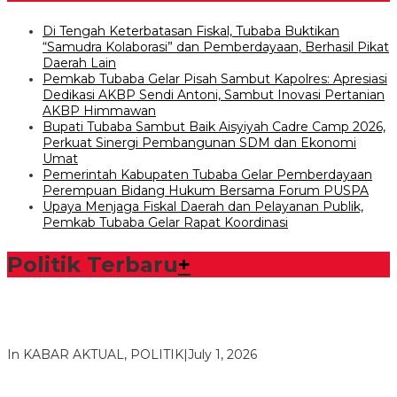
Di Tengah Keterbatasan Fiskal, Tubaba Buktikan
“Samudra Kolaborasi” dan Pemberdayaan, Berhasil Pikat
Daerah Lain
Pemkab Tubaba Gelar Pisah Sambut Kapolres: Apresiasi
Dedikasi AKBP Sendi Antoni, Sambut Inovasi Pertanian
AKBP Himmawan
Bupati Tubaba Sambut Baik Aisyiyah Cadre Camp 2026,
Perkuat Sinergi Pembangunan SDM dan Ekonomi
Umat
Pemerintah Kabupaten Tubaba Gelar Pemberdayaan
Perempuan Bidang Hukum Bersama Forum PUSPA
Upaya Menjaga Fiskal Daerah dan Pelayanan Publik,
Pemkab Tubaba Gelar Rapat Koordinasi
Politik Terbaru
+
Bawaslu Tegaskan Sikap Siap Bersinergi Dengan PWI Tulang
Bawang
In KABAR AKTUAL, POLITIK
|
July 1, 2026
Usai Musda, DPD Golkar Tulang Bawang Gelar Rapat Perdana