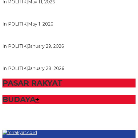
In POLITIK
|
May 11, 2026
M. Aris Pratama Hanan Resmi ‘Nakhodai’ DPD II Partai Golkar
Tulangb…
In POLITIK
|
May 1, 2026
Herman HN Lantik Budi Yohanda sebagai Ketua DPD Partai
NasDem Mesuji Periode 202…
In POLITIK
|
January 29, 2026
Bupati Tubaba Hadiri Pelantikan Pengurus DPD dan DPC
Partai NasDem Kabupaten Tul…
In POLITIK
|
January 28, 2026
PASAR RAKYAT
BUDAYA
+