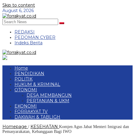
Skip to content
August 6, 2026
REDAKSI
PEDOMAN CYBER
Indeks Berita
Home
PENDIDIKAN
POLITIK
HUKUM & KRIMINAL
OTONOMI
DESA MEMBANGUN
PERTANIAN & UKM
EKONOMI
FORRAKYAT TV
DAKWAH & TABLIGH
Homepage
KESEHATAN
/
Komjen Agus Jabat Menteri Imigrasi dan
Pemasyarakatan, Kebanggaan Bagi IWO