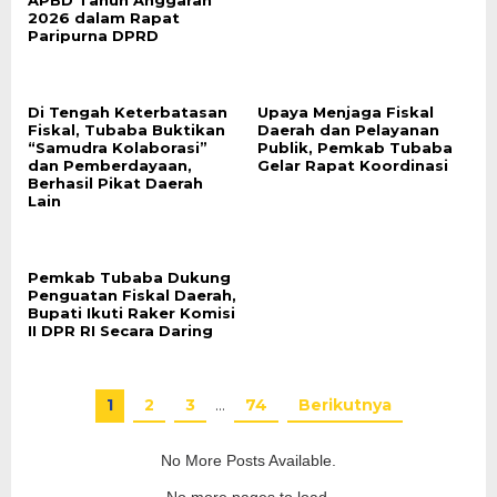
APBD Tahun Anggaran
2026 dalam Rapat
Paripurna DPRD
Di Tengah Keterbatasan
Upaya Menjaga Fiskal
Fiskal, Tubaba Buktikan
Daerah dan Pelayanan
“Samudra Kolaborasi”
Publik, Pemkab Tubaba
dan Pemberdayaan,
Gelar Rapat Koordinasi
Berhasil Pikat Daerah
Lain
Pemkab Tubaba Dukung
Penguatan Fiskal Daerah,
Bupati Ikuti Raker Komisi
II DPR RI Secara Daring
1
2
3
…
74
Berikutnya
No More Posts Available.
No more pages to load.