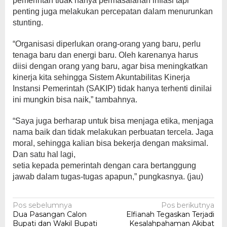
pemerintah tidak hanya permasalahan inflasi tapi
penting juga melakukan percepatan dalam menurunkan
stunting.
“Organisasi diperlukan orang-orang yang baru, perlu
tenaga baru dan energi baru. Oleh karenanya harus
diisi dengan orang yang baru, agar bisa meningkatkan
kinerja kita sehingga Sistem Akuntabilitas Kinerja
Instansi Pemerintah (SAKIP) tidak hanya terhenti dinilai
ini mungkin bisa naik,” tambahnya.
“Saya juga berharap untuk bisa menjaga etika, menjaga
nama baik dan tidak melakukan perbuatan tercela. Jaga
moral, sehingga kalian bisa bekerja dengan maksimal.
Dan satu hal lagi,
setia kepada pemerintah dengan cara bertanggung
jawab dalam tugas-tugas apapun,” pungkasnya. (jau)
Navigasi
Pos sebelumnya
Pos berikutnya
Dua Pasangan Calon
Elfianah Tegaskan Terjadi
pos
Bupati dan Wakil Bupati
Kesalahpahaman Akibat