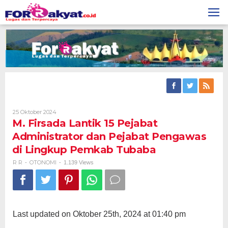
Skip
to
content
Oleh
25 Oktober 2024
R
M. Firsada Lantik 15 Pejabat
R
Administrator dan Pejabat Pengawas
di Lingkup Pemkab Tubaba
R R
OTONOMI
-
-
1.139 Views
Last updated on Oktober 25th, 2024 at 01:40 pm