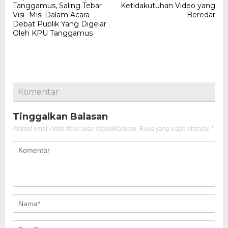
Tanggamus, Saling Tebar
Ketidakutuhan Video yang
Visi- Misi Dalam Acara
Beredar
Debat Publik Yang Digelar
Oleh KPU Tanggamus
Komentar
Tinggalkan Balasan
Alamat email Anda tidak akan dipublikasikan.
Ruas yang wajib ditandai
*