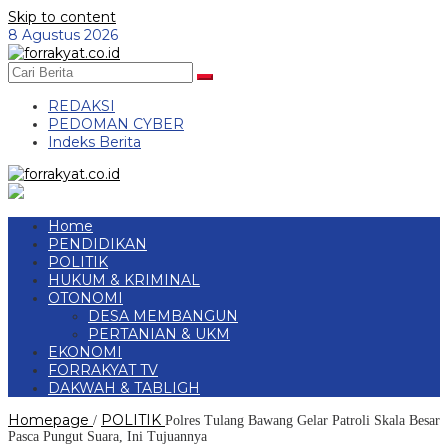
Skip to content
8 Agustus 2026
REDAKSI
PEDOMAN CYBER
Indeks Berita
Home
PENDIDIKAN
POLITIK
HUKUM & KRIMINAL
OTONOMI
DESA MEMBANGUN
PERTANIAN & UKM
EKONOMI
FORRAKYAT TV
DAKWAH & TABLIGH
Homepage
POLITIK
/
Polres Tulang Bawang Gelar Patroli Skala Besar
Pasca Pungut Suara, Ini Tujuannya