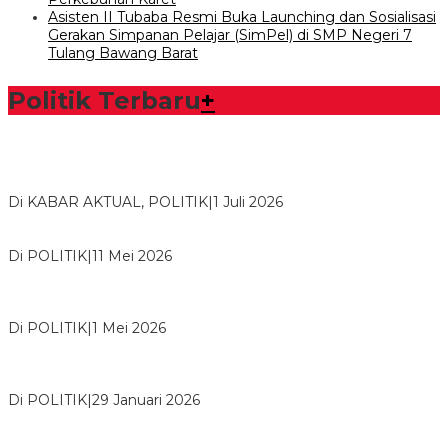
Asisten II Tubaba Resmi Buka Launching dan Sosialisasi
Gerakan Simpanan Pelajar (SimPel) di SMP Negeri 7
Tulang Bawang Barat
Politik Terbaru
+
Bawaslu Tegaskan Sikap Siap Bersinergi Dengan PWI Tulang
Bawang
Di KABAR AKTUAL, POLITIK
|
1 Juli 2026
Usai Musda, DPD Golkar Tulang Bawang Gelar Rapat Perdana
Di POLITIK
|
11 Mei 2026
M. Aris Pratama Hanan Resmi ‘Nakhodai’ DPD II Partai Golkar
Tulangb…
Di POLITIK
|
1 Mei 2026
Herman HN Lantik Budi Yohanda sebagai Ketua DPD Partai
NasDem Mesuji Periode 202…
Di POLITIK
|
29 Januari 2026
Bupati Tubaba Hadiri Pelantikan Pengurus DPD dan DPC