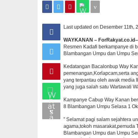
Umpu
Semenguk
Last updated on Desember 11th, 
WAYKANAN – ForRakyat.co.id
Resmen Kadafi berkampanye di 
Blambangan Umpu dan Umpu Se
Kedatangan Bacalonbup Way Kanan
pemenangan,Korlapcam,serta angg
yang terpantau oleh awak media Ib
yang juga salah satu Wartawati 
Kampanye Cabup Way Kanan berte
8 Blambangan Umpu Selasa 1 Ok
” Selamat pagi salam sejahtera u
agama,tokoh masarakat,pemuda T
Blambangan Umpu dan Umpu Sem