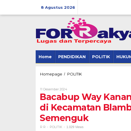
Skip
to
8 Agustus 2026
content
Home
PENDIDIKAN
POLITIK
HUKUM
Bacabup
Homepage
POLITIK
/
Way
Kanan
Oleh
11 Desember 2024
Resmen
R
Bacabup Way Kanan
Kadapi
R
Kampanye
di Kecamatan Bla
di
Kecamatan
Semenguk
Blambangan
Umpu
dan
R R
POLITIK
-
-
1.029 Views