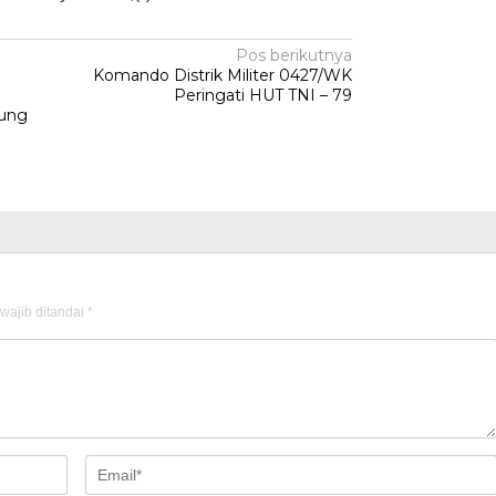
Pos berikutnya
Komando Distrik Militer 0427/WK
Peringati HUT TNI – 79
ung
wajib ditandai
*