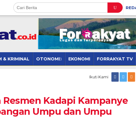
RED
 & KRIMINAL
OTONOMI
EKONOMI
FORRAKYAT TV
Ikuti Kami
 Resmen Kadapi Kampanye
mbangan Umpu dan Umpu