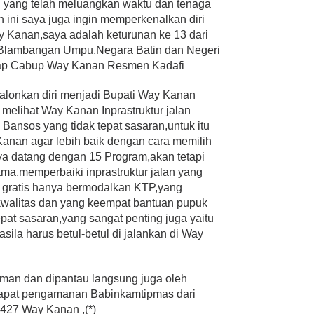
n yang telah meluangkan waktu dan tenaga
n ini saya juga ingin memperkenalkan diri
y Kanan,saya adalah keturunan ke 13 dari
Blambangan Umpu,Negara Batin dan Negeri
ucap Cabup Way Kanan Resmen Kadafi
calonkan diri menjadi Bupati Way Kanan
 melihat Way Kanan Inprastruktur jalan
ansos yang tidak tepat sasaran,untuk itu
anan agar lebih baik dengan cara memilih
a datang dengan 15 Program,akan tetapi
ama,memperbaiki inprastruktur jalan yang
t gratis hanya bermodalkan KTP,yang
rkwalitas dan yang keempat bantuan pupuk
epat sasaran,yang sangat penting juga yaitu
asila harus betul-betul di jalankan di Way
an dan dipantau langsung juga oleh
apat pengamanan Babinkamtipmas dari
0427 Way Kanan ,(*)