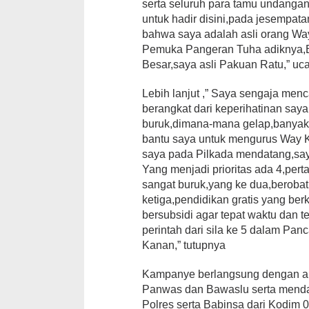
serta seluruh para tamu undanga
untuk hadir disini,pada jesempata
bahwa saya adalah asli orang Wa
Pemuka Pangeran Tuha adiknya,
Besar,saya asli Pakuan Ratu,” 
Lebih lanjut ,” Saya sengaja men
berangkat dari keperihatinan saya
buruk,dimana-mana gelap,banyak B
bantu saya untuk mengurus Way K
saya pada Pilkada mendatang,say
Yang menjadi prioritas ada 4,pert
sangat buruk,yang ke dua,beroba
ketiga,pendidikan gratis yang be
bersubsidi agar tepat waktu dan t
perintah dari sila ke 5 dalam Panc
Kanan,” tutupnya
Kampanye berlangsung dengan am
Panwas dan Bawaslu serta mend
Polres serta Babinsa dari Kodim 