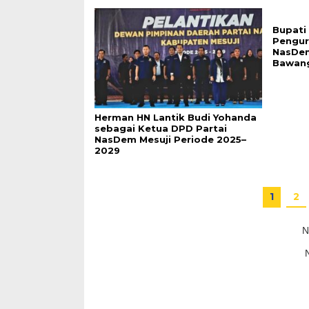
Bupati
Pengur
NasDe
Bawang
Herman HN Lantik Budi Yohanda
sebagai Ketua DPD Partai
NasDem Mesuji Periode 2025–
2029
1
2
N