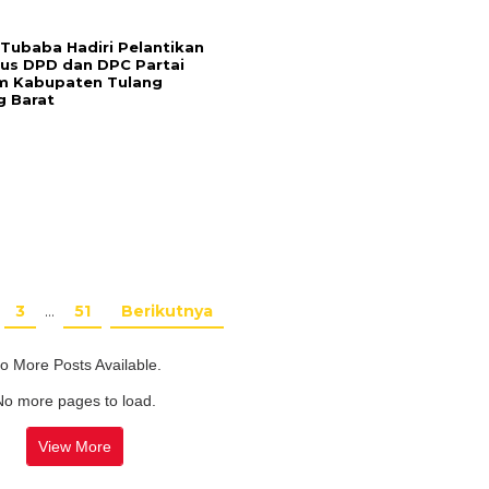
 Tubaba Hadiri Pelantikan
us DPD dan DPC Partai
m Kabupaten Tulang
 Barat
3
…
51
Berikutnya
o More Posts Available.
No more pages to load.
View More