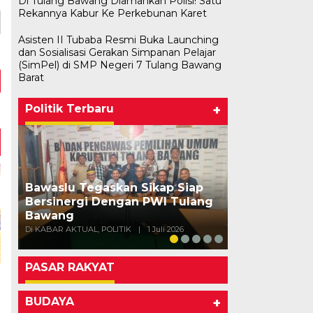
Di Tulang Bawang Diamankan Polisi! Satu
Rekannya Kabur Ke Perkebunan Karet
Asisten II Tubaba Resmi Buka Launching
dan Sosialisasi Gerakan Simpanan Pelajar
(SimPel) di SMP Negeri 7 Tulang Bawang
Barat
Politik Terbaru
+
Bawaslu Tegaskan Sikap Siap
Bersinergi Dengan PWI Tulang
Usai Musda,
Bawang
Bawang Gela
Di KABAR AKTUAL, POLITIK
|
1 Juli 2026
Di POLITIK
|
11 Mei
PASAR RAKYAT
BUDAYA
+