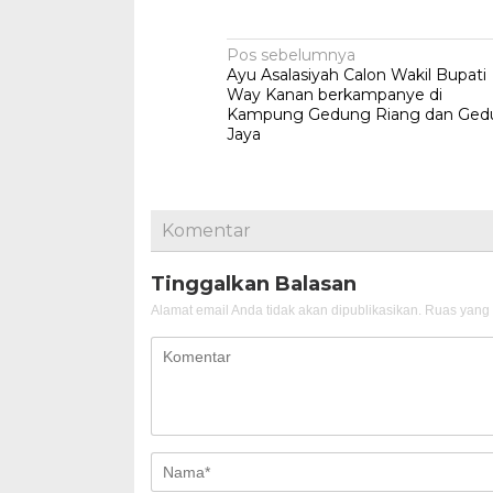
Navigasi
Pos sebelumnya
Ayu Asalasiyah Calon Wakil Bupati
pos
Way Kanan berkampanye di
Kampung Gedung Riang dan Ged
Jaya
Komentar
Tinggalkan Balasan
Alamat email Anda tidak akan dipublikasikan.
Ruas yang 