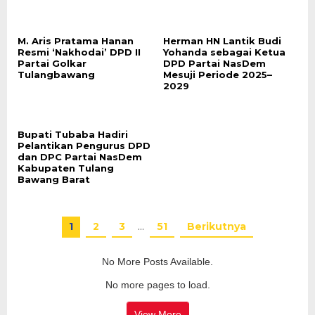
M. Aris Pratama Hanan
Herman HN Lantik Budi
Resmi ‘Nakhodai’ DPD II
Yohanda sebagai Ketua
Partai Golkar
DPD Partai NasDem
Tulangbawang
Mesuji Periode 2025–
2029
Bupati Tubaba Hadiri
Pelantikan Pengurus DPD
dan DPC Partai NasDem
Kabupaten Tulang
Bawang Barat
1
2
3
…
51
Berikutnya
No More Posts Available.
No more pages to load.
View More