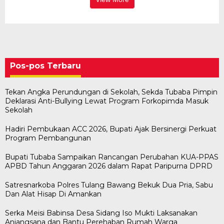
Pos-pos Terbaru
Tekan Angka Perundungan di Sekolah, Sekda Tubaba Pimpin
Deklarasi Anti-Bullying Lewat Program Forkopimda Masuk
Sekolah
Hadiri Pembukaan ACC 2026, Bupati Ajak Bersinergi Perkuat
Program Pembangunan
Bupati Tubaba Sampaikan Rancangan Perubahan KUA-PPAS
APBD Tahun Anggaran 2026 dalam Rapat Paripurna DPRD
Satresnarkoba Polres Tulang Bawang Bekuk Dua Pria, Sabu
Dan Alat Hisap Di Amankan
Serka Meisi Babinsa Desa Sidang Iso Mukti Laksanakan
Bawaslu Tegaskan Sikap Siap Bersinergi
Usai Musda, DPD Golkar Tulang Bawang Gelar
M. Aris Pratama Hanan Resmi ‘Nakhodai’ DPD II
Herman HN Lantik Budi Yohanda sebagai
Bupati Tubaba Hadiri Pelantikan Pengurus DPD
Anjangsana dan Bantu Perehaban Rumah Warga