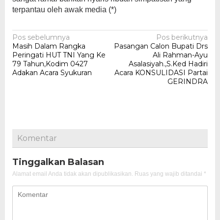
terpantau oleh awak media (*)
Navigasi
Pos sebelumnya
Pos berikutnya
Masih Dalam Rangka
Pasangan Calon Bupati Drs
pos
Peringati HUT TNI Yang Ke
Ali Rahman-Ayu
79 Tahun,Kodim 0427
Asalasiyah.,S.Ked Hadiri
Adakan Acara Syukuran
Acara KONSULIDASI Partai
GERINDRA
Komentar
Tinggalkan Balasan
Alamat email Anda tidak akan dipublikasikan.
Ruas yang wajib ditandai
*