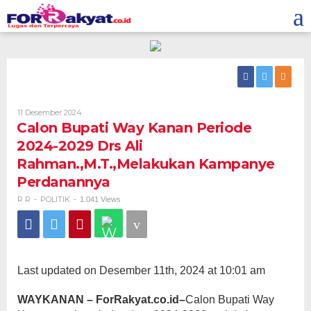
Skip
to
content
Oleh
11 Desember 2024
R
Calon Bupati Way Kanan Periode
R
2024-2029 Drs Ali
Rahman.,M.T.,Melakukan Kampanye
Perdanannya
R R
POLITIK
-
-
1.041 Views
Last updated on Desember 11th, 2024 at 10:01 am
WAYKANAN – ForRakyat.co.id–
Calon Bupati Way