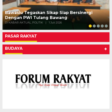
Bawaslu Tegaskan Sikap Siap Bersinergi
Dengan PWI Tulang Bawang
Di KABAR AKTUAL, POLITIK
|
1 Juli 2026
PASAR RAKYAT
BUDAYA
+