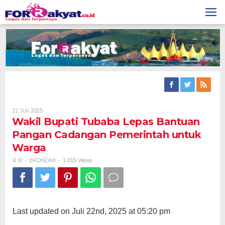
Skip
to
content
Oleh
22 Juli 2025
R
Wakil Bupati Tubaba Lepas Bantuan
R
Pangan Cadangan Pemerintah untuk
Warga
R R
EKONOMI
-
-
1.015 Views
Last updated on Juli 22nd, 2025 at 05:20 pm