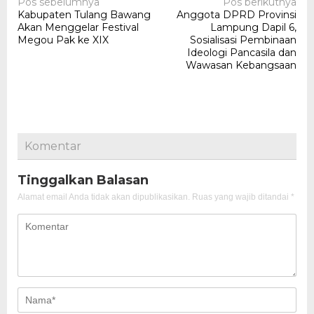
Navigasi
Pos sebelumnya
Pos berikutnya
Kabupaten Tulang Bawang
Anggota DPRD Provinsi
pos
Akan Menggelar Festival
Lampung Dapil 6,
Megou Pak ke XIX
Sosialisasi Pembinaan
Ideologi Pancasila dan
Wawasan Kebangsaan
Komentar
Tinggalkan Balasan
Alamat email Anda tidak akan dipublikasikan.
Ruas yang wajib ditandai
*