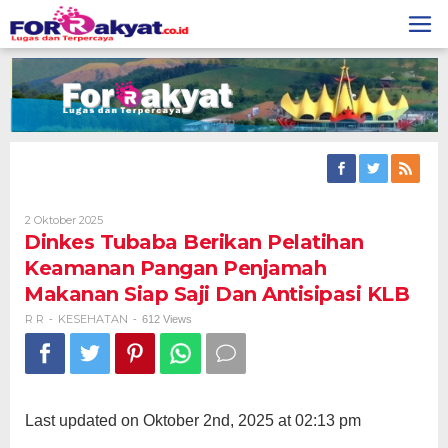
Skip
to
content
Oleh
2 Oktober 2025
R
Dinkes Tubaba Berikan Pelatihan
R
Keamanan Pangan Penjamah
Makanan Siap Saji Dan Antisipasi KLB
R R
KESEHATAN
-
-
612 Views
Last updated on Oktober 2nd, 2025 at 02:13 pm