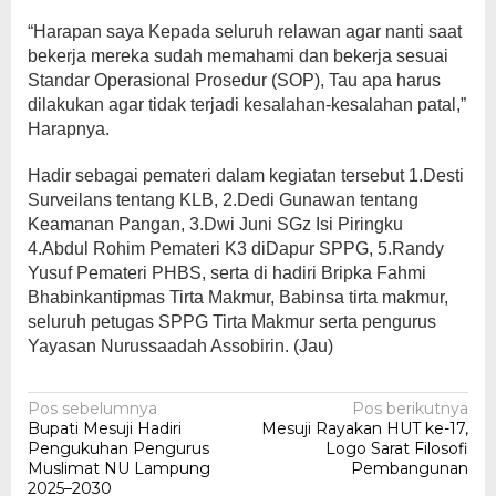
“Harapan saya Kepada seluruh relawan agar nanti saat
bekerja mereka sudah memahami dan bekerja sesuai
Standar Operasional Prosedur (SOP), Tau apa harus
dilakukan agar tidak terjadi kesalahan-kesalahan patal,”
Harapnya.
Hadir sebagai pemateri dalam kegiatan tersebut 1.Desti
Surveilans tentang KLB, 2.Dedi Gunawan tentang
Keamanan Pangan, 3.Dwi Juni SGz Isi Piringku
4.Abdul Rohim Pemateri K3 diDapur SPPG, 5.Randy
Yusuf Pemateri PHBS, serta di hadiri Bripka Fahmi
Bhabinkantipmas Tirta Makmur, Babinsa tirta makmur,
seluruh petugas SPPG Tirta Makmur serta pengurus
Yayasan Nurussaadah Assobirin. (Jau)
Navigasi
Pos sebelumnya
Pos berikutnya
Bupati Mesuji Hadiri
Mesuji Rayakan HUT ke-17,
pos
Pengukuhan Pengurus
Logo Sarat Filosofi
Muslimat NU Lampung
Pembangunan
2025–2030