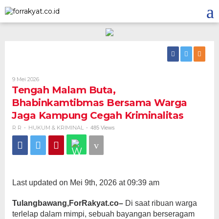
Skip
to
content
Oleh
9 Mei 2026
R
Tengah Malam Buta,
R
Bhabinkamtibmas Bersama Warga
Jaga Kampung Cegah Kriminalitas
R R
HUKUM & KRIMINAL
-
-
485 Views
Last updated on Mei 9th, 2026 at 09:39 am
Tulangbawang,ForRakyat.co–
Di saat ribuan warga
terlelap dalam mimpi, sebuah bayangan berseragam