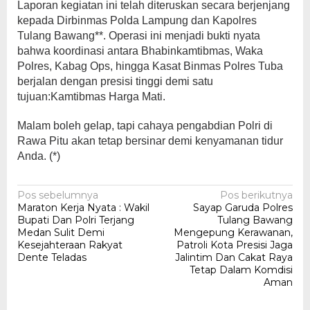
Laporan kegiatan ini telah diteruskan secara berjenjang
kepada Dirbinmas Polda Lampung dan Kapolres
Tulang Bawang**. Operasi ini menjadi bukti nyata
bahwa koordinasi antara Bhabinkamtibmas, Waka
Polres, Kabag Ops, hingga Kasat Binmas Polres Tuba
berjalan dengan presisi tinggi demi satu
tujuan:Kamtibmas Harga Mati.
Malam boleh gelap, tapi cahaya pengabdian Polri di
Rawa Pitu akan tetap bersinar demi kenyamanan tidur
Anda. (*)
Navigasi
Pos sebelumnya
Pos berikutnya
Maraton Kerja Nyata : Wakil
Sayap Garuda Polres
pos
Bupati Dan Polri Terjang
Tulang Bawang
Medan Sulit Demi
Mengepung Kerawanan,
Kesejahteraan Rakyat
Patroli Kota Presisi Jaga
Dente Teladas
Jalintim Dan Cakat Raya
Tetap Dalam Komdisi
Aman