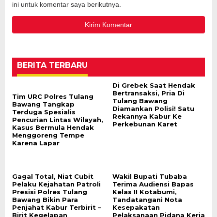
ini untuk komentar saya berikutnya.
BERITA TERBARU
Di Grebek Saat Hendak
Bertransaksi, Pria Di
Tim URC Polres Tulang
Tulang Bawang
Bawang Tangkap
Diamankan Polisi! Satu
Terduga Spesialis
Rekannya Kabur Ke
Pencurian Lintas Wilayah,
Perkebunan Karet
Kasus Bermula Hendak
Menggoreng Tempe
Karena Lapar
Gagal Total, Niat Cubit
Wakil Bupati Tubaba
Pelaku Kejahatan Patroli
Terima Audiensi Bapas
Presisi Polres Tulang
Kelas II Kotabumi,
Bawang Bikin Para
Tandatangani Nota
Penjahat Kabur Terbirit –
Kesepakatan
Birit Kegelapan
Pelaksanaan Pidana Kerja