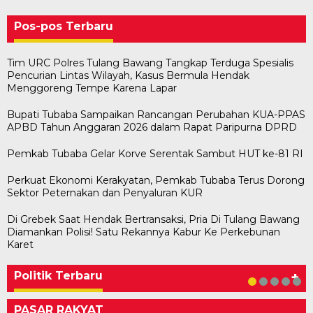
Pos-pos Terbaru
Tim URC Polres Tulang Bawang Tangkap Terduga Spesialis
Pencurian Lintas Wilayah, Kasus Bermula Hendak
Menggoreng Tempe Karena Lapar
Bupati Tubaba Sampaikan Rancangan Perubahan KUA-PPAS
APBD Tahun Anggaran 2026 dalam Rapat Paripurna DPRD
Pemkab Tubaba Gelar Korve Serentak Sambut HUT ke-81 RI
Perkuat Ekonomi Kerakyatan, Pemkab Tubaba Terus Dorong
Sektor Peternakan dan Penyaluran KUR
Di Grebek Saat Hendak Bertransaksi, Pria Di Tulang Bawang
Diamankan Polisi! Satu Rekannya Kabur Ke Perkebunan
Bawaslu Tegaskan Sikap Siap Bersinergi
Usai Musda, DPD Golkar Tulang Bawang Gelar
M. Aris Pratama Hanan Resmi ‘Nakhodai’ DPD II
Herman HN Lantik Budi Yohanda sebagai
Bupati Tubaba Hadiri Pelantikan Pengurus DPD
Karet
Dengan PWI Tulang Bawang
Rapat Perdana
Partai Golkar Tulangb…
Ketua DPD Partai NasDem Mesuji Periode 202…
dan DPC Partai NasDem Kabupaten Tul…
Di KABAR AKTUAL, POLITIK
Di POLITIK
Di POLITIK
Di POLITIK
Di POLITIK
|
|
|
|
11 Mei 2026
1 Mei 2026
29 Januari 2026
28 Januari 2026
|
1 Juli 2026
Politik Terbaru
+
PASAR RAKYAT