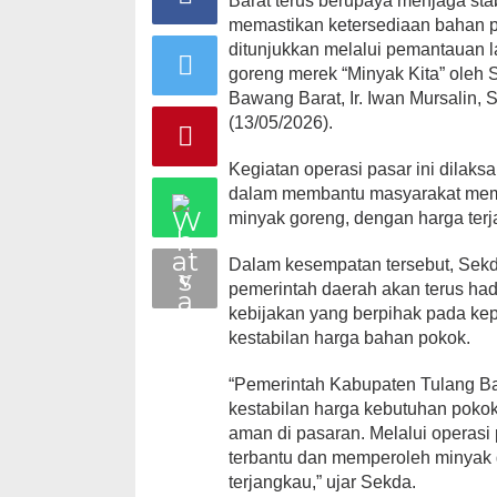
Barat terus berupaya menjaga sta
memastikan ketersediaan bahan p
ditunjukkan melalui pemantauan 
goreng merek “Minyak Kita” oleh 
Bawang Barat, Ir. Iwan Mursalin,
(13/05/2026).
Kegiatan
operasi pasar ini dilak
dalam membantu masyarakat mem
minyak goreng, dengan harga terj
Dalam
kesempatan tersebut, Se
pemerintah daerah akan terus had
kebijakan yang berpihak pada ke
kestabilan harga bahan pokok.
“
Pemerintah Kabupaten Tulang B
kestabilan harga kebutuhan pokok
aman di pasaran. Melalui operasi 
terbantu dan memperoleh minyak 
terjangkau,” ujar Sekda.