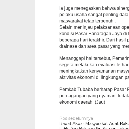
Ia
juga menegaskan bahwa sinergi 
pelaku usaha sangat penting dal
masyarakat tetap terpenuhi.
‎Selain meninjau pelaksanaan op
kondisi Pasar Panaragan Jaya di 
beberapa hari terakhir. Dari hasil
drainase dan area pasar yang me
Menanggapi
hal tersebut, Pemer
segera melakukan evaluasi terha
meningkatkan kenyamanan masyar
aktivitas ekonomi di lingkungan pa
Pemkab
Tubaba berharap Pasar 
perdagangan yang nyaman, tert
ekonomi daerah. (Jau)
Navigasi
Pos sebelumnya
Rapat Akbar Masyarakat Adat Bak
pos
Udik Dan Bakung Ilir: Satuan Teka