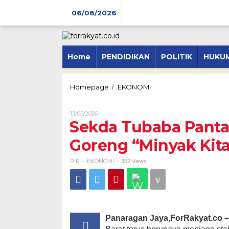
Skip
to
06/08/2026
content
Home
PENDIDIKAN
POLITIK
HUKUM
Sekda
Homepage
EKONOMI
/
Tubaba
Pantau
Oleh
13/05/2026
Operasi
R
Sekda Tubaba Panta
Pasar
R
Minyak
Goreng “Minyak Kita”
Goreng
“Minyak
Kita”
R R
EKONOMI
-
-
352 Views
di
Pasar
Panaragan
Jaya
Panaragan Jaya,ForRakyat.co 