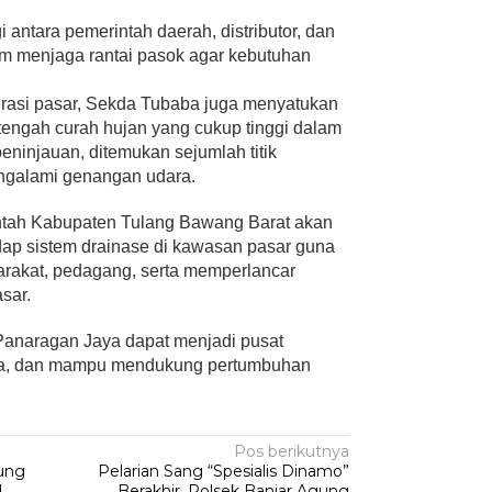
antara pemerintah daerah, distributor, dan
am menjaga rantai pasok agar kebutuhan
erasi pasar, Sekda Tubaba juga menyatukan
tengah curah hujan yang cukup tinggi dalam
 peninjauan, ditemukan sejumlah titik
ngalami genangan udara.
intah Kabupaten Tulang Bawang Barat akan
dap sistem drainase di kawasan pasar guna
akat, pedagang, serta memperlancar
sar.
Panaragan Jaya dapat menjadi pusat
ata, dan mampu mendukung pertumbuhan
Pos berikutnya
ung
Pelarian Sang “Spesialis Dinamo”
d
Berakhir, Polsek Banjar Agung