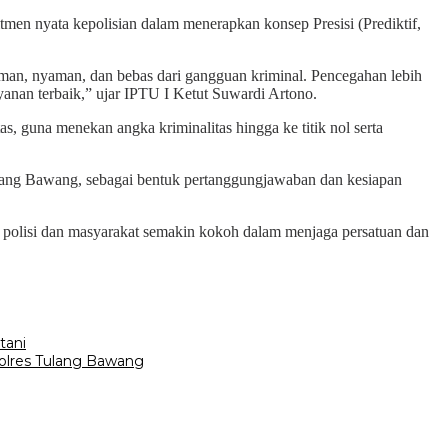
en nyata kepolisian dalam menerapkan konsep Presisi (Prediktif,
aman, nyaman, dan bebas dari gangguan kriminal. Pencegahan lebih
anan terbaik,” ujar IPTU I Ketut Suwardi Artono.
itas, guna menekan angka kriminalitas hingga ke titik nol serta
ulang Bawang, sebagai bentuk pertanggungjawaban dan kesiapan
ra polisi dan masyarakat semakin kokoh dalam menjaga persatuan dan
tani
olres Tulang Bawang