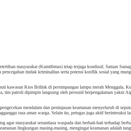
rtiban masyarakat (Kamtibmas) tetap terjaga kondusif, Satuan Sama
ada pencegahan tindak kriminalitas serta potensi konflik sosial yang 
, meliputi kawasan Kios Brilink di persimpangan lampu merah Menggala,
a, tim patroli dipimpin langsung oleh personil berpengalaman yakni A
an pengecekan mendalam dan peninjauan keamanan menyeluruh di seput
gganggu rasa aman warga. Selain itu, petugas juga aktif berinteraksi 
g agar masyarakat senantiasa waspada dan berhati-hati terhadap berba
eamanan lingkungan masing-masing, mengingat keamanan adalah tangg