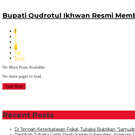
Bupati Qudrotul Ikhwan Resmi Mem
1
2
3
…
166
Next
No More Posts Available.
No more pages to load.
View More
Recent Posts
Di Tengah Keterbatasan Fiskal, Tubaba Buktikan “Samudr
Pemkab Tubaba Gelar Pisah Sambut Kapolres: Apresiasi