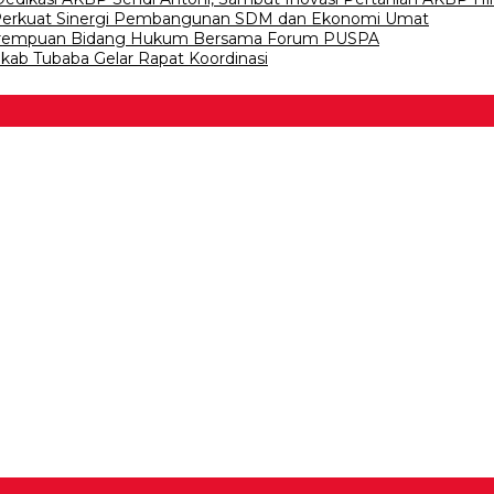
, Perkuat Sinergi Pembangunan SDM dan Ekonomi Umat
Perempuan Bidang Hukum Bersama Forum PUSPA
kab Tubaba Gelar Rapat Koordinasi
 Bawang
 Tulangb…
asDem Mesuji Periode 202…
tai NasDem Kabupaten Tul…