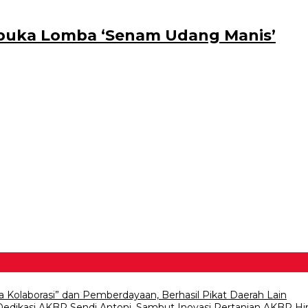
buka Lomba ‘Senam Udang Manis’
a Kolaborasi” dan Pemberdayaan, Berhasil Pikat Daerah Lain
 Dedikasi AKBP Sendi Antoni, Sambut Inovasi Pertanian AKBP