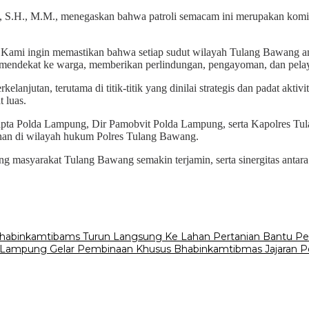
 S.H., M.M., menegaskan bahwa patroli semacam ini merupakan komitm
at. Kami ingin memastikan bahwa setiap sudut wilayah Tulang Bawang 
if mendekat ke warga, memberikan perlindungan, pengayoman, dan pelay
lanjutan, terutama di titik-titik yang dinilai strategis dan padat aktiv
 luas.
Samapta Polda Lampung, Dir Pamobvit Polda Lampung, serta Kapolres T
nan di wilayah hukum Polres Tulang Bawang.
ang masyarakat Tulang Bawang semakin terjamin, serta sinergitas anta
habinkamtibams Turun Langsung Ke Lahan Pertanian Bantu Pe
 Lampung Gelar Pembinaan Khusus Bhabinkamtibmas Jajaran P