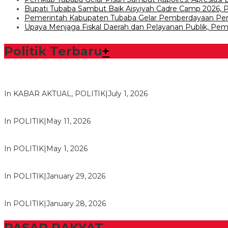
Bupati Tubaba Sambut Baik Aisyiyah Cadre Camp 2026
Pemerintah Kabupaten Tubaba Gelar Pemberdayaan 
Upaya Menjaga Fiskal Daerah dan Pelayanan Publik, Pem
Politik Terbaru
+
Bawaslu Tegaskan Sikap Siap Bersinergi Dengan PWI Tulang
In KABAR AKTUAL, POLITIK
|
July 1, 2026
Usai Musda, DPD Golkar Tulang Bawang Gelar Rapat Perdana
In POLITIK
|
May 11, 2026
M. Aris Pratama Hanan Resmi ‘Nakhodai’ DPD II Partai Golkar
In POLITIK
|
May 1, 2026
Herman HN Lantik Budi Yohanda sebagai Ketua DPD Partai N
In POLITIK
|
January 29, 2026
Bupati Tubaba Hadiri Pelantikan Pengurus DPD dan DPC Par
In POLITIK
|
January 28, 2026
PASAR RAKYAT