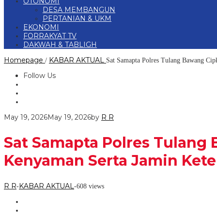
OTONOMI
DESA MEMBANGUN
PERTANIAN & UKM
EKONOMI
FORRAKYAT TV
DAKWAH & TABLIGH
Homepage
KABAR AKTUAL
/
Sat Samapta Polres Tulang Bawang Cip
Follow Us
May 19, 2026
May 19, 2026
by
R R
Sat Samapta Polres Tulang 
Kenyaman Serta Jamin Ket
R R
KABAR AKTUAL
-
-
608 views