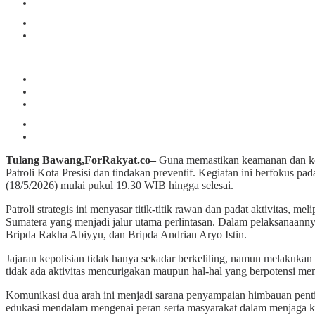
Tulang Bawang,ForRakyat.co–
Guna memastikan keamanan dan kete
Patroli Kota Presisi dan tindakan preventif. Kegiatan ini berfokus p
(18/5/2026) mulai pukul 19.30 WIB hingga selesai.
Patroli strategis ini menyasar titik-titik rawan dan padat aktivitas
Sumatera yang menjadi jalur utama perlintasan. Dalam pelaksanaanny
Bripda Rakha Abiyyu, dan Bripda Andrian Aryo Istin.
Jajaran kepolisian tidak hanya sekadar berkeliling, namun melakuk
tidak ada aktivitas mencurigakan maupun hal-hal yang berpotensi men
Komunikasi dua arah ini menjadi sarana penyampaian himbauan pentin
edukasi mendalam mengenai peran serta masyarakat dalam menjaga k