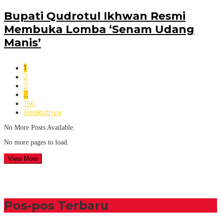
Bupati Qudrotul Ikhwan Resmi
Membuka Lomba ‘Senam Udang
Manis’
1
2
3
…
166
Berikutnya
No More Posts Available.
No more pages to load.
View More
Pos-pos Terbaru