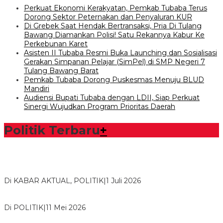
Perkuat Ekonomi Kerakyatan, Pemkab Tubaba Terus
Dorong Sektor Peternakan dan Penyaluran KUR
Di Grebek Saat Hendak Bertransaksi, Pria Di Tulang
Bawang Diamankan Polisi! Satu Rekannya Kabur Ke
Perkebunan Karet
Asisten II Tubaba Resmi Buka Launching dan Sosialisasi
Gerakan Simpanan Pelajar (SimPel) di SMP Negeri 7
Tulang Bawang Barat
Pemkab Tubaba Dorong Puskesmas Menuju BLUD
Mandiri
Audiensi Bupati Tubaba dengan LDII, Siap Perkuat
Sinergi Wujudkan Program Prioritas Daerah
Politik Terbaru
+
Bawaslu Tegaskan Sikap Siap Bersinergi Dengan PWI Tulang
Bawang
Di KABAR AKTUAL, POLITIK
|
1 Juli 2026
Usai Musda, DPD Golkar Tulang Bawang Gelar Rapat Perdana
Di POLITIK
|
11 Mei 2026