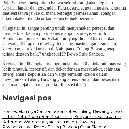
Pujo Santoso, melaporkan bahwa seluruh rangkaian kegiatan
berjalan lancar dan terkendali. Para peserta sangat antusias, terutama
saat sesi tanya jawab di mana berbagai permasalahan lapangan
dikemukakan dan dicarikan solusi terbaik bersama.
“Kegiatan ini sangat penting untuk menyamakan persepsi dan
memperkuat kemampuan teknis maupun strategis seluruh
Bhabinkamtibmas kami. Bekal ilmu yang didapat hari ini akan
langsung diterapkan di wilayah masing-masing agar keamanan,
ketertiban, dan kedamaian di Kabupaten Tulang Bawang tetap
terjaga dengan baik,” ungkap AKP Bowo Pujo Santoso.
Kegiatan ini diharapkan mampu melahirkan Bhabinkamtibmas yang
lebih tangguh, responsif, dan dekat dengan masyarakat, sehingga
sinergi antara kepolisian dan warga semakin kokoh dalam
mewujudkan Tulang Bawang yang aman, damai, dan bebas dari
ancaman kejahatan maupun konflik sosial. (*)
Navigasi pos
Pos sebelumnya
Sat Samapta Polres Tulang Bawang Cipkon,
Patroli Kota Presisi Beri Keamanan, Kenyaman Serta Jamin
Ketengan Warga Masyarakat Tuoang Bawang
Pos berikutnya
Polres Tulang Bawang Gelar Skrining