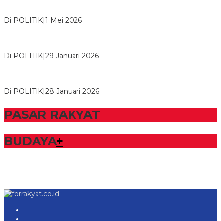
M. Aris Pratama Hanan Resmi ‘Nakhodai’ DPD II Partai Golkar
Tulangb…
Di POLITIK
|
1 Mei 2026
Herman HN Lantik Budi Yohanda sebagai Ketua DPD Partai
NasDem Mesuji Periode 202…
Di POLITIK
|
29 Januari 2026
Bupati Tubaba Hadiri Pelantikan Pengurus DPD dan DPC
Partai NasDem Kabupaten Tul…
Di POLITIK
|
28 Januari 2026
PASAR RAKYAT
BUDAYA
+