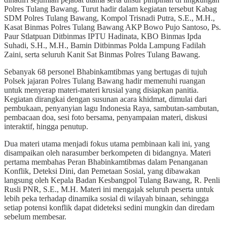
Polres Tulang Bawang. Turut hadir dalam kegiatan tersebut Kabag
SDM Polres Tulang Bawang, Kompol Trisnadi Putra, S.E., M.H.,
Kasat Binmas Polres Tulang Bawang AKP Bowo Pujo Santoso, Ps.
Paur Stlatpuan Ditbinmas IPTU Hadinata, KBO Binmas Ipda
Suhadi, S.H., M.H., Bamin Ditbinmas Polda Lampung Fadilah
Zaini, serta seluruh Kanit Sat Binmas Polres Tulang Bawang.
Sebanyak 68 personel Bhabinkamtibmas yang bertugas di tujuh
Polsek jajaran Polres Tulang Bawang hadir memenuhi ruangan
untuk menyerap materi-materi krusial yang disiapkan panitia.
Kegiatan dirangkai dengan susunan acara khidmat, dimulai dari
pembukaan, penyanyian lagu Indonesia Raya, sambutan-sambutan,
pembacaan doa, sesi foto bersama, penyampaian materi, diskusi
interaktif, hingga penutup.
Dua materi utama menjadi fokus utama pembinaan kali ini, yang
disampaikan oleh narasumber berkompeten di bidangnya. Materi
pertama membahas Peran Bhabinkamtibmas dalam Penanganan
Konflik, Deteksi Dini, dan Pemetaan Sosial, yang dibawakan
langsung oleh Kepala Badan Kesbangpol Tulang Bawang, R. Penli
Rusli PNR, S.E., M.H. Materi ini mengajak seluruh peserta untuk
lebih peka terhadap dinamika sosial di wilayah binaan, sehingga
setiap potensi konflik dapat dideteksi sedini mungkin dan diredam
sebelum membesar.