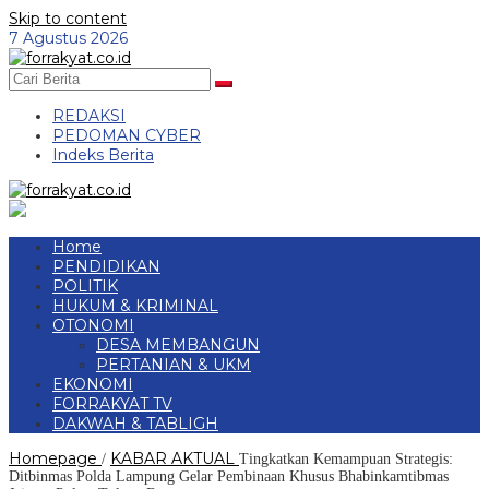
Skip to content
7 Agustus 2026
REDAKSI
PEDOMAN CYBER
Indeks Berita
Home
PENDIDIKAN
POLITIK
HUKUM & KRIMINAL
OTONOMI
DESA MEMBANGUN
PERTANIAN & UKM
EKONOMI
FORRAKYAT TV
DAKWAH & TABLIGH
Homepage
KABAR AKTUAL
/
Tingkatkan Kemampuan Strategis:
Ditbinmas Polda Lampung Gelar Pembinaan Khusus Bhabinkamtibmas