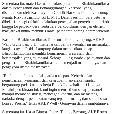
Sementara itu, materi kedua berfokus pada Peran Bhabinkamtibmas
dalam Pencegahan dan Penanggulangan Narkoba, yang
disampaikan oleh Kasubagmin Ops Dit Narkoba Polda Lampung,
Penata Rizky Pujiantho, S.H., M.H. Dalam sesi ini, para petugas
dibekali strategi efektif melakukan pencegahan penyebaran narkoba
hingga ke pelosok desa, serta cara berkoordinasi dengan elemen
masyarakat untuk memutus rantai peredaran barang haram tersebut.
Kasubdit Bhabinkamtibmas Ditbinmas Polda Lampung, AKBP
Welly Gunawan, S.H., menegaskan bahwa kegiatan ini merupakan
langkah nyata Polda Lampung dalam memastikan setiap
Bhabinkamtibmas memiliki kemampuan, wawasan, dan
keterampilan yang mumpuni. Sebagai ujung tombak pelayanan dan
pengamanan, Bhabinkamtibmas harus menjadi mata, telinga, dan
pengayom utama masyarakat.
“Bhabinkamtibmas adalah garda terdepan. Keberhasilan
pemeliharaan keamanan dan ketertiban masyarakat sangat
bergantung pada kualitas kerja Bapak/Ibu sekalian di lapangan.
Melalui pembinaan ini, kami ingin memastikan setiap personel
mampu membaca situasi, mencegah konflik, dan memerangi
narkoba dengan pendekatan yang tepat, humanis, dan solutif sesuai
konsep Presisi,” tegas AKBP Welly Gunawan dalam sambutannya.
Sementara itu, Kasat Binmas Polres Tulang Bawang, AKP Bowo