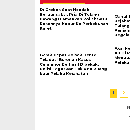
Di Grebek Saat Hendak
Bertransaksi, Pria Di Tulang
Gagal T
Bawang Diamankan Polisi! Satu
Kejahat
Rekannya Kabur Ke Perkebunan
Tulang
Karet
Penjaha
Kegela
Aksi N
Air Di 
Gerak Cepat Polsek Dente
Mengg
Teladas! Buronan Kasus
Pelaku
Curanmor Berhasil Dibekuk,
Polisi Tegaskan Tak Ada Ruang
bagi Pelaku Kejahatan
1
2
N