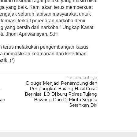
dilan restoratif agar pelaku yang masih bisa
rga yang baik. Kami akan terus memperkuat
engajak seluruh lapisan masyarakat untuk
formasi terkait peredaran narkoba demi
g yang bersih dari narkoba.” Ungkap Kasat
tu Jhoni Apriwansyah, S.H
an terus melakukan pengembangan kasus
a memastikan keamanan dan ketertiban
ik. (*)
Pos berikutnya
Diduga Menjadi Penampung dan
p
Pengangkut Barang Hasil Curat
Berinisal LO Di buru Polres Tulang
wan
Bawang Dan Di Minta Segera
Serahkan Diri