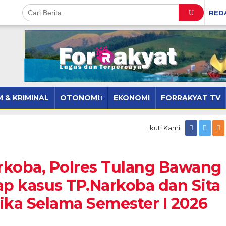
RED
 & KRIMINAL
OTONOMI
EKONOMI
FORRAKYAT TV
Ikuti Kami
rkoba, Polres Tulang Bawang
p kasus TP.Narkoba dan Sita
ika Selama Semester I 2026