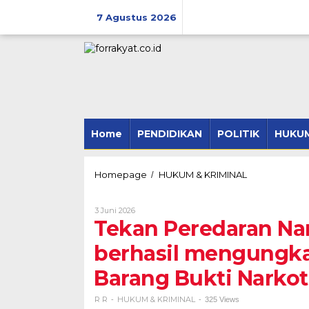
Skip
to
7 Agustus 2026
content
Home
PENDIDIKAN
POLITIK
HUKUM
Tekan
Homepage
HUKUM & KRIMINAL
/
Peredaran
Narkoba,
Oleh
3 Juni 2026
Polres
R
Tekan Peredaran Na
Tulang
R
Bawang
berhasil mengungka
berhasil
mengungkap
Barang Bukti Narkot
kasus
TP.Narkoba
dan
R R
HUKUM & KRIMINAL
-
-
325 Views