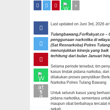
Sita
Barang
Bukti
Narkotika
Selama
Semester
Last updated on Juni 3rd, 2026 at
I
2026
Tulangbawang,ForRakyat.co – 
penggunaan narkotika di wila
(Sat Resnarkoba) Polres Tulan
menunjukkan kinerja yang baik
terhitung dari bulan Januari hi
Selama periode tersebut, tim pen
kasus tindak pidana narkoba, dar
dilakukan proses penyidikan Ber
Narkoba Polres Tulang Bawang
Untuk seluruh kasus yang berhasi
pidana narkotika, sementara untu
maupun obat berbahaya tercatat 
sekali.