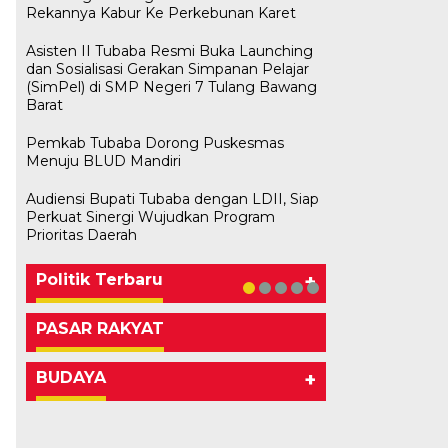
Rekannya Kabur Ke Perkebunan Karet
Asisten II Tubaba Resmi Buka Launching
dan Sosialisasi Gerakan Simpanan Pelajar
(SimPel) di SMP Negeri 7 Tulang Bawang
Barat
Pemkab Tubaba Dorong Puskesmas
Menuju BLUD Mandiri
Audiensi Bupati Tubaba dengan LDII, Siap
Bawaslu Tegaskan Sikap Siap
M. Aris Pratama Hanan Resmi
Herman HN Lantik Budi Yohanda
Bupati Tubaba Hadiri Pelantikan
Perkuat Sinergi Wujudkan Program
Bersinergi Dengan PWI Tulang
Usai Musda, DPD Golkar Tulang
‘Nakhodai’ DPD II Partai Golkar
sebagai Ketua DPD Partai
Pengurus DPD dan DPC Partai
Prioritas Daerah
Bawang
Bawang Gelar Rapat Perdana
Tulangb…
NasDem Mesuji Periode 202…
NasDem Kabupaten Tul…
Di KABAR AKTUAL, POLITIK
Di POLITIK
Di POLITIK
Di POLITIK
Di POLITIK
|
|
|
|
11 Mei 2026
1 Mei 2026
29 Januari 2026
28 Januari 2026
|
1 Juli 2026
Politik Terbaru
+
PASAR RAKYAT
BUDAYA
+