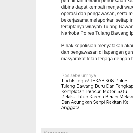
pemulihan melalui pendekatan kea
dibina dapat kembali menjadi wa
operasi dan pengawasan, serta m
bekerjasama melaporkan setiap in
terciptanya wilayah Tulang Bawan
Narkoba Polres Tulang Bawang Ip
Pihak kepolisian menyatakan ak
dan pengawasan di lapangan gun
masyarakat tetap terjaga dengan ba
Navigasi
Pos sebelumnya
Tindak Tegas! TEKAB 308 Polres
pos
Tulang Bawang Buru Dan Tangka
Komplotan Pencuri Motor, Satu
Pelaku Jatuh Karena Berani Mela
Dan Acungkan Senpi Rakitan Ke
Anggota