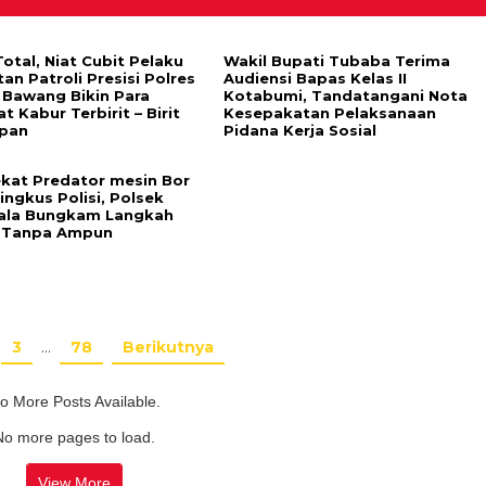
otal, Niat Cubit Pelaku
Wakil Bupati Tubaba Terima
an Patroli Presisi Polres
Audiensi Bapas Kelas II
 Bawang Bikin Para
Kotabumi, Tandatangani Nota
t Kabur Terbirit – Birit
Kesepakatan Pelaksanaan
pan
Pidana Kerja Sosial
ekat Predator mesin Bor
Ringkus Polisi, Polsek
ala Bungkam Langkah
 Tanpa Ampun
3
…
78
Berikutnya
o More Posts Available.
No more pages to load.
View More