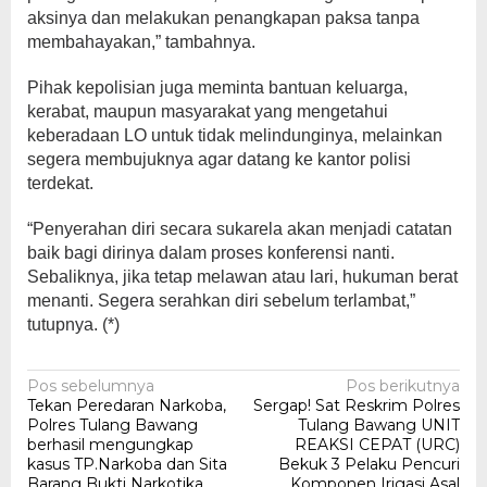
aksinya dan melakukan penangkapan paksa tanpa
membahayakan,” tambahnya.
Pihak kepolisian juga meminta bantuan keluarga,
kerabat, maupun masyarakat yang mengetahui
keberadaan LO untuk tidak melindunginya, melainkan
segera membujuknya agar datang ke kantor polisi
terdekat.
“Penyerahan diri secara sukarela akan menjadi catatan
baik bagi dirinya dalam proses konferensi nanti.
Sebaliknya, jika tetap melawan atau lari, hukuman berat
menanti. Segera serahkan diri sebelum terlambat,”
tutupnya. (*)
Navigasi
Pos sebelumnya
Pos berikutnya
Tekan Peredaran Narkoba,
Sergap! Sat Reskrim Polres
pos
Polres Tulang Bawang
Tulang Bawang UNIT
berhasil mengungkap
REAKSI CEPAT (URC)
kasus TP.Narkoba dan Sita
Bekuk 3 Pelaku Pencuri
Barang Bukti Narkotika
Komponen Irigasi Asal