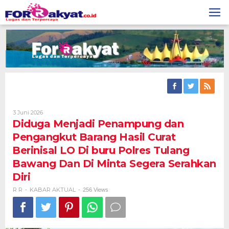
Skip
to
content
Oleh
3 Juni 2026
R
Diduga Menjadi Penampung dan
R
Pengangkut Barang Hasil Curat
Berinisal LO Di buru Polres Tulang
Bawang Dan Di Minta Segera Serahkan
Diri
R R
KABAR AKTUAL
-
-
256 Views