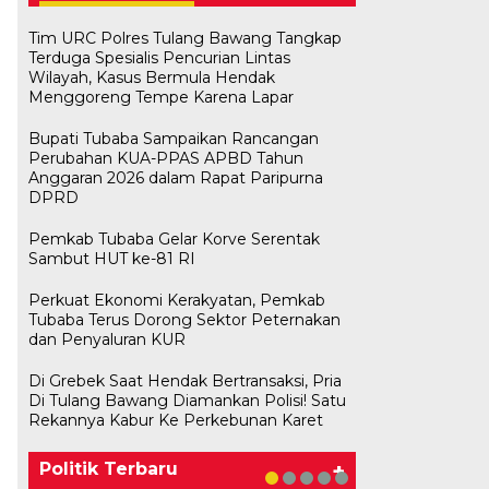
Tim URC Polres Tulang Bawang Tangkap
Terduga Spesialis Pencurian Lintas
Wilayah, Kasus Bermula Hendak
Menggoreng Tempe Karena Lapar
Bupati Tubaba Sampaikan Rancangan
Perubahan KUA-PPAS APBD Tahun
Anggaran 2026 dalam Rapat Paripurna
DPRD
Pemkab Tubaba Gelar Korve Serentak
Sambut HUT ke-81 RI
Perkuat Ekonomi Kerakyatan, Pemkab
Tubaba Terus Dorong Sektor Peternakan
dan Penyaluran KUR
Di Grebek Saat Hendak Bertransaksi, Pria
Bawaslu Tegaskan Sikap Siap
M. Aris Pratama Hanan Resmi
Herman HN Lantik Budi Yohanda
Bupati Tubaba Hadiri Pelantikan
Di Tulang Bawang Diamankan Polisi! Satu
Bersinergi Dengan PWI Tulang
Usai Musda, DPD Golkar Tulang
‘Nakhodai’ DPD II Partai Golkar
sebagai Ketua DPD Partai
Pengurus DPD dan DPC Partai
Rekannya Kabur Ke Perkebunan Karet
Bawang
Bawang Gelar Rapat Perdana
Tulangb…
NasDem Mesuji Periode 202…
NasDem Kabupaten Tul…
Di KABAR AKTUAL, POLITIK
Di POLITIK
Di POLITIK
Di POLITIK
Di POLITIK
|
|
|
|
11 Mei 2026
1 Mei 2026
29 Januari 2026
28 Januari 2026
|
1 Juli 2026
Politik Terbaru
+