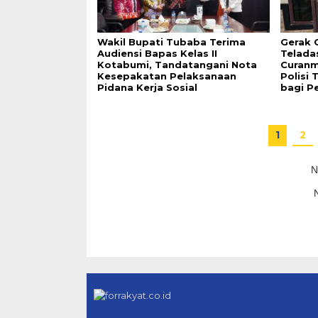
Wakil Bupati Tubaba Terima
Gerak 
Audiensi Bapas Kelas II
Telada
Kotabumi, Tandatangani Nota
Curanm
Kesepakatan Pelaksanaan
Polisi
Pidana Kerja Sosial
bagi P
1
2
N