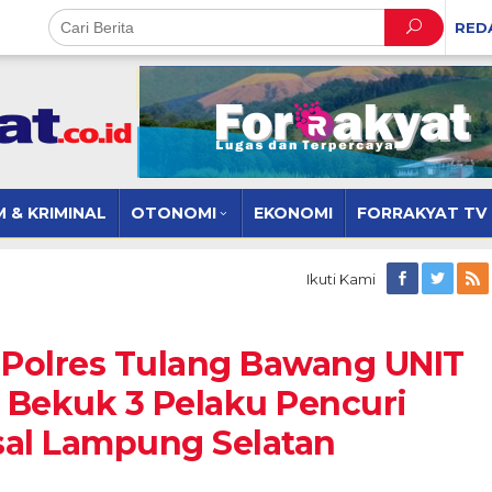
RED
 & KRIMINAL
OTONOMI
EKONOMI
FORRAKYAT TV
Ikuti Kami
 Polres Tulang Bawang UNIT
 Bekuk 3 Pelaku Pencuri
sal Lampung Selatan