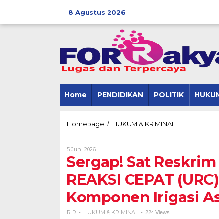
Skip
to
8 Agustus 2026
content
Home
PENDIDIKAN
POLITIK
HUKUM
Sergap!
Homepage
HUKUM & KRIMINAL
/
Sat
Reskrim
Oleh
5 Juni 2026
Polres
R
Sergap! Sat Reskrim
Tulang
R
Bawang
REAKSI CEPAT (URC)
UNIT
REAKSI
Komponen Irigasi A
CEPAT
(URC)
Bekuk
R R
HUKUM & KRIMINAL
-
-
224 Views