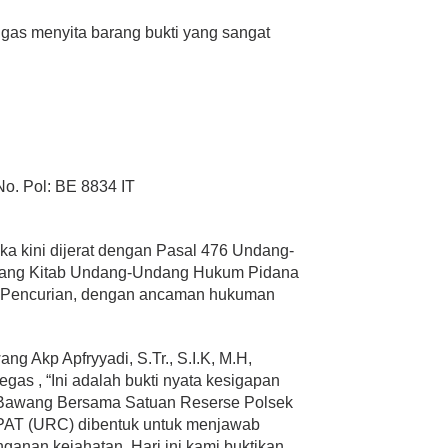
ugas menyita barang bukti yang sangat
o. Pol: BE 8834 IT
gka kini dijerat dengan Pasal 476 Undang-
tang Kitab Undang-Undang Hukum Pidana
 Pencurian, dengan ancaman hukuman
g Akp Apfryyadi, S.Tr., S.I.K, M.H,
as , “Ini adalah bukti nyata kesigapan
g Bawang Bersama Satuan Reserse Polsek
AT (URC) dibentuk untuk menjawab
anan kejahatan. Hari ini kami buktikan,