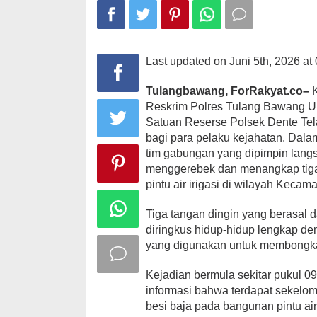
3
Pelaku
Pencuri
Komponen
Irigasi
Last updated on Juni 5th, 2026 at
Asal
Lampung
Tulangbawang, ForRakyat.co–
Selatan
K
Reskrim Polres Tulang Bawang
Satuan Reserse Polsek Dente Tela
bagi para pelaku kejahatan. Dala
tim gabungan yang dipimpin langs
menggerebek dan menangkap tiga
pintu air irigasi di wilayah Kec
Tiga tangan dingin yang berasal d
diringkus hidup-hidup lengkap de
yang digunakan untuk membongkar
Kejadian bermula sekitar pukul 0
informasi bahwa terdapat sekel
besi baja pada bangunan pintu ai