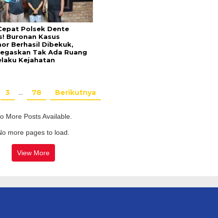
Cepat Polsek Dente
s! Buronan Kasus
or Berhasil Dibekuk,
 Tegaskan Tak Ada Ruang
elaku Kejahatan
3
…
78
Berikutnya
o More Posts Available.
No more pages to load.
View More