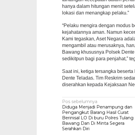
hanya dalam hitungan menit setel
lokasi dan menangkap pelaku.”
“Pelaku mengira dengan modus be
kejahatannya aman. Namun kecerd
Kami tegaskan, Aset Negara adala
mengambil atau merusaknya, har
Bawang khususnya Polsek Dente 
sedikitpun bagi para penjahat,” teg
Saat ini, ketiga tersangka besert
Dente Teladas. Tim Reskrim seda
diserahkan kepada Kejaksaan Neg
Navigasi
Pos sebelumnya
Diduga Menjadi Penampung dan
pos
Pengangkut Barang Hasil Curat
Berinisal LO Di buru Polres Tulang
Bawang Dan Di Minta Segera
Serahkan Diri