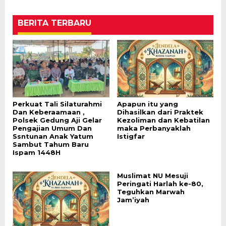
BERITA TERBARU
Perkuat Tali Silaturahmi
Apapun itu yang
Dan Keberaamaan ,
Dihasilkan dari Praktek
Polsek Gedung Aji Gelar
Kezoliman dan Kebatilan
Pengajian Umum Dan
maka Perbanyaklah
Ssntunan Anak Yatum
Istigfar
Sambut Tahum Baru
Ispam 1448H
Muslimat NU Mesuji
Peringati Harlah ke-80,
Teguhkan Marwah
Jam’iyah