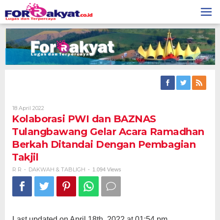
Skip
to
content
Oleh
18 April 2022
R
Kolaborasi PWI dan BAZNAS
R
Tulangbawang Gelar Acara Ramadhan
Berkah Ditandai Dengan Pembagian
Takjil
R R
DAKWAH & TABLIGH
-
-
1.094 Views
Last updated on April 18th, 2022 at 01:54 pm