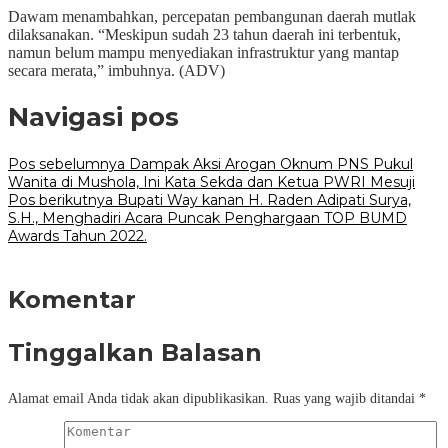
Dawam menambahkan, percepatan pembangunan daerah mutlak
dilaksanakan. “Meskipun sudah 23 tahun daerah ini terbentuk,
namun belum mampu menyediakan infrastruktur yang mantap
secara merata,” imbuhnya. (ADV)
Navigasi pos
Pos sebelumnya
Dampak Aksi Arogan Oknum PNS Pukul
Wanita di Mushola, Ini Kata Sekda dan Ketua PWRI Mesuji
Pos berikutnya
Bupati Way kanan H. Raden Adipati Surya,
S.H., Menghadiri Acara Puncak Penghargaan TOP BUMD
Awards Tahun 2022.
Komentar
Tinggalkan Balasan
Alamat email Anda tidak akan dipublikasikan.
Ruas yang wajib ditandai
*