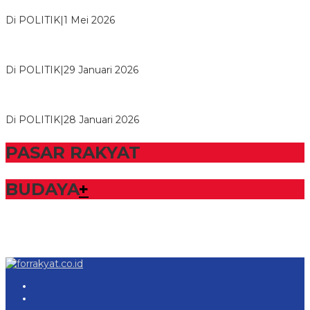
Tulangb…
Di POLITIK
|
1 Mei 2026
Herman HN Lantik Budi Yohanda sebagai Ketua DPD Partai
NasDem Mesuji Periode 202…
Di POLITIK
|
29 Januari 2026
Bupati Tubaba Hadiri Pelantikan Pengurus DPD dan DPC
Partai NasDem Kabupaten Tul…
Di POLITIK
|
28 Januari 2026
PASAR RAKYAT
BUDAYA
+