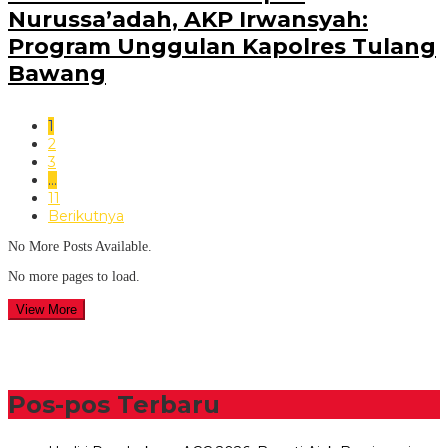
Nurussa’adah, AKP Irwansyah:
Program Unggulan Kapolres Tulang
Bawang
1
2
3
…
11
Berikutnya
No More Posts Available.
No more pages to load.
View More
Pos-pos Terbaru