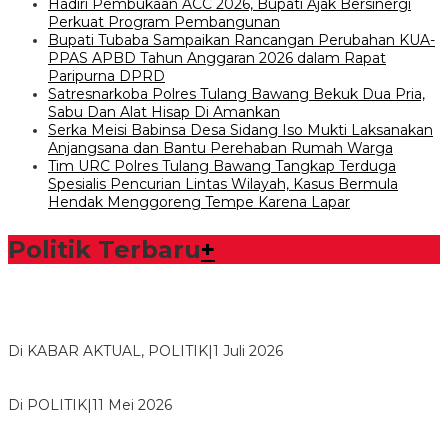
Hadiri Pembukaan ACC 2026, Bupati Ajak Bersinergi
Perkuat Program Pembangunan
Bupati Tubaba Sampaikan Rancangan Perubahan KUA-
PPAS APBD Tahun Anggaran 2026 dalam Rapat
Paripurna DPRD
Satresnarkoba Polres Tulang Bawang Bekuk Dua Pria,
Sabu Dan Alat Hisap Di Amankan
Serka Meisi Babinsa Desa Sidang Iso Mukti Laksanakan
Anjangsana dan Bantu Perehaban Rumah Warga
Tim URC Polres Tulang Bawang Tangkap Terduga
Spesialis Pencurian Lintas Wilayah, Kasus Bermula
Hendak Menggoreng Tempe Karena Lapar
Politik Terbaru
+
Bawaslu Tegaskan Sikap Siap Bersinergi Dengan PWI Tulang
Bawang
Di KABAR AKTUAL, POLITIK
|
1 Juli 2026
Usai Musda, DPD Golkar Tulang Bawang Gelar Rapat Perdana
Di POLITIK
|
11 Mei 2026
M. Aris Pratama Hanan Resmi ‘Nakhodai’ DPD II Partai Golkar