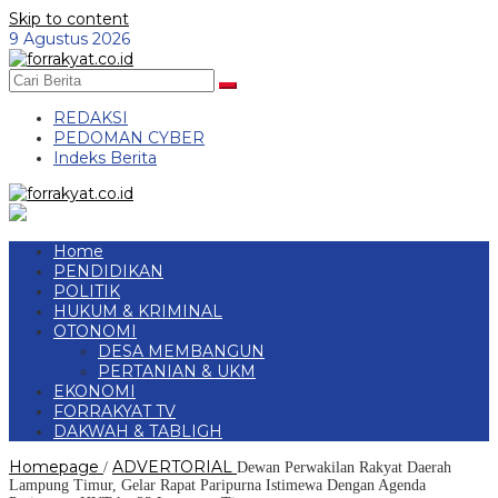
Skip to content
9 Agustus 2026
REDAKSI
PEDOMAN CYBER
Indeks Berita
Home
PENDIDIKAN
POLITIK
HUKUM & KRIMINAL
OTONOMI
DESA MEMBANGUN
PERTANIAN & UKM
EKONOMI
FORRAKYAT TV
DAKWAH & TABLIGH
Homepage
ADVERTORIAL
/
Dewan Perwakilan Rakyat Daerah
Lampung Timur, Gelar Rapat Paripurna Istimewa Dengan Agenda