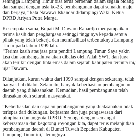
sehingga Lampung Timur bisa terus berbenah dalam segala bidang
dan sampai dengan usia ke-23, pembangunan dapat semakin maju
dan berjaya,” kata Nawawi Iskandar didampingi Wakil Ketua
DPRD Ariyan Putra Marga.
Kesempatan sama, Bupati M. Dawam Rahardjo menyampaikan
terima kasih dan penghargaan setinggi-tingginya kepada semua
pihak yang telah bekerja dan memfasilitasi terbentuknya Lampung
Timur pada tahun 1999 lalu.
“Terima kasih atas jasa para pendiri Lampung Timur. Saya yakin
jasa dan sumbangsihnya akan dibalas oleh Allah SWT, dan juga
akan terukir dengan tinta emas dalam sejarah kabupaten tercinta ini,”
ujar Dawam.
Dilanjutkan, kurun waktu dari 1999 sampai dengan sekarang, telah
banyak hal dilalui. Selain itu, banyak keberhasilan pembangunan
daerah yang dilaksanakan. Kemudian, hasil pembangunan telah
dirasakan oleh seluruh masyarakat.
“Keberhasilan dan capaian pembangunan yang dilaksanakan tidak
terlepas dari dukungan, kerjasama dan juga pengawasan dari
pimpinan dan anggota DPRD. Semoga dengan semangat
kebersamaan dan kegotong-royongan kita, dapat terus melanjutkan
pembangunan daerah di Bumei Tuwah Bepadan Kabupaten
Lampung Timur ini,” terangnya.