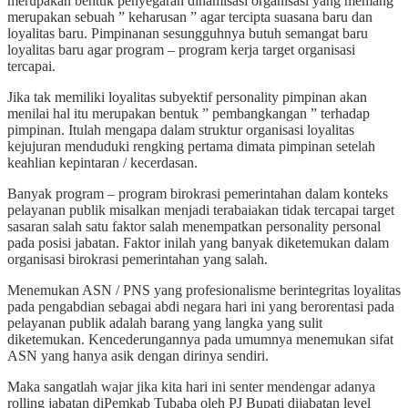
merupakan bentuk penyegaran dinamisasi organisasi yang memang
merupakan sebuah ” keharusan ” agar tercipta suasana baru dan
loyalitas baru. Pimpinanan sesungguhnya butuh semangat baru
loyalitas baru agar program – program kerja target organisasi
tercapai.
Jika tak memiliki loyalitas subyektif personality pimpinan akan
menilai hal itu merupakan bentuk ” pembangkangan ” terhadap
pimpinan. Itulah mengapa dalam struktur organisasi loyalitas
kejujuran menduduki rengking pertama dimata pimpinan setelah
keahlian kepintaran / kecerdasan.
Banyak program – program birokrasi pemerintahan dalam konteks
pelayanan publik misalkan menjadi terabaiakan tidak tercapai target
sasaran salah satu faktor salah menempatkan personality personal
pada posisi jabatan. Faktor inilah yang banyak diketemukan dalam
organisasi birokrasi pemerintahan yang salah.
Menemukan ASN / PNS yang profesionalisme berintegritas loyalitas
pada pengabdian sebagai abdi negara hari ini yang berorentasi pada
pelayanan publik adalah barang yang langka yang sulit
diketemukan. Kencederungannya pada umumnya menemukan sifat
ASN yang hanya asik dengan dirinya sendiri.
Maka sangatlah wajar jika kita hari ini senter mendengar adanya
rolling jabatan diPemkab Tubaba oleh PJ Bupati dijabatan level