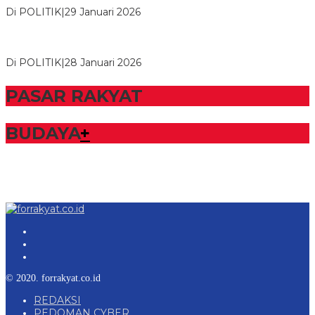
Di POLITIK
|
29 Januari 2026
Bupati Tubaba Hadiri Pelantikan Pengurus DPD dan DPC
Partai NasDem Kabupaten Tul…
Di POLITIK
|
28 Januari 2026
PASAR RAKYAT
BUDAYA
+
© 2020. forrakyat.co.id
REDAKSI
PEDOMAN CYBER