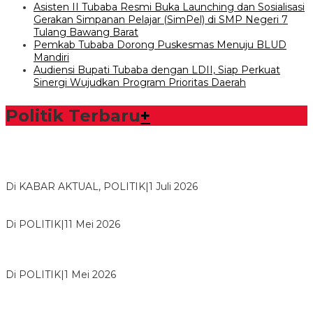
Asisten II Tubaba Resmi Buka Launching dan Sosialisasi
Gerakan Simpanan Pelajar (SimPel) di SMP Negeri 7
Tulang Bawang Barat
Pemkab Tubaba Dorong Puskesmas Menuju BLUD
Mandiri
Audiensi Bupati Tubaba dengan LDII, Siap Perkuat
Sinergi Wujudkan Program Prioritas Daerah
Politik Terbaru
+
Bawaslu Tegaskan Sikap Siap Bersinergi Dengan PWI Tulang
Bawang
Di KABAR AKTUAL, POLITIK
|
1 Juli 2026
Usai Musda, DPD Golkar Tulang Bawang Gelar Rapat Perdana
Di POLITIK
|
11 Mei 2026
M. Aris Pratama Hanan Resmi ‘Nakhodai’ DPD II Partai Golkar
Tulangb…
Di POLITIK
|
1 Mei 2026
Herman HN Lantik Budi Yohanda sebagai Ketua DPD Partai
NasDem Mesuji Periode 202…