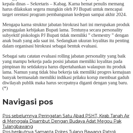
kepala dinas – Sekretaris – Kabag. Karna hemat penulis memang
harus dilakukan segera mungkin oleh PJ Bupati untuk mencapai
target orentasi program pembangunan kedepan sampai akhir 2024.
Mengapa karna struktur jabatan birokrasi hari ini merupakan produk
peninggalan kebijakan Bupati lama. Tentunya secara personality
subyektif piskologis PJ Bupati tidak memiliki ” chemestry ” dengan
anak buah yang ada saat ini. Sedangkan ukuran loyalitas itu penting
dalam organisasi birokrasi sebagai bentuk evaluasi.
Sebagai satu catatan evaluasi rolling jabatan personality yang baik
yang mampu bekerja pada posisi jabatan memiliki loyalitas pada
pimpinan itu setidaknya harus dipertahankan walaupun itu produk
lama. Namun yang tidak bisa bekerja tak memiliki progres kemajuan
banyak bermasalah memiliki indikasi prilaku korup membuat gaduh
diwilayah publik maka harus secepatnya diganti dengan yang baru.
(*)
Navigasi pos
Pos sebelumnya
Peringatan Satu Abad PSHT, Kirab Tanah Air
di Menggala Disambut Dengan Budaya Adat Megou Pak
Tulangbawang
Pos berikutnya
Samapta Polres Tulang Bawang Patroli