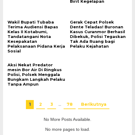
Birit Kegelapan
Wakil Bupati Tubaba
Gerak Cepat Polsek
Terima Audiensi Bapas
Dente Teladas! Buronan
Kelas II Kotabumi,
Kasus Curanmor Berhasil
Tandatangani Nota
Dibekuk, Polisi Tegaskan
Kesepakatan
Tak Ada Ruang bagi
Pelaksanaan Pidana Kerja
Pelaku Kejahatan
Sosial
Aksi Nekat Predator
mesin Bor Air Di Ringkus
Polisi, Polsek Menggala
Bungkam Langkah Pelaku
Tanpa Ampun
1
2
3
…
78
Berikutnya
No More Posts Available.
No more pages to load.