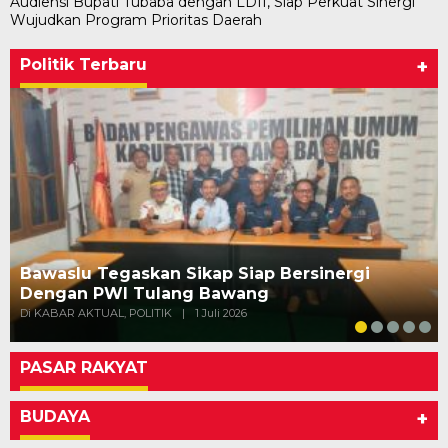
Audiensi Bupati Tubaba dengan LDII, Siap Perkuat Sinergi
Wujudkan Program Prioritas Daerah
Politik Terbaru
+
Bawaslu Tegaskan Sikap Siap Bersinergi
Dengan PWI Tulang Bawang
Di KABAR AKTUAL, POLITIK
|
1 Juli 2026
PASAR RAKYAT
BUDAYA
+