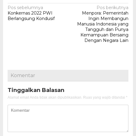
Navigasi
Pos sebelumnya
Pos berikutnya
Konkernas 2022 PWI
Menpora: Pemerintah
pos
Berlangsung Kondusif
Ingin Membangun
Manusia Indonesia yang
Tangguh dan Punya
Kemampuan Bersaing
Dengan Negara Lain
Komentar
Tinggalkan Balasan
Alamat email Anda tidak akan dipublikasikan.
Ruas yang wajib ditandai
*