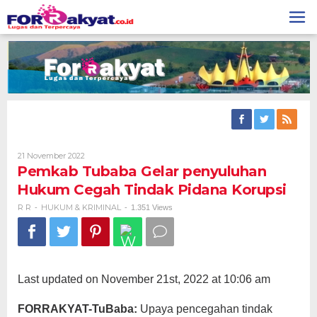
Skip
to
content
Oleh
21 November 2022
R
Pemkab Tubaba Gelar penyuluhan
R
Hukum Cegah Tindak Pidana Korupsi
R R
HUKUM & KRIMINAL
-
-
1.351 Views
Last updated on November 21st, 2022 at 10:06 am
FORRAKYAT-TuBaba:
Upaya pencegahan tindak