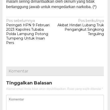
malam sering dimanfaatkan oleh oknum yang tidak
bertanggung jawab untuk mengedarkan narkoba. (*)
Navigasi
Pos sebelumnya
Pos berikutnya
Peringati HPN 9 Februari
Akibat Hindari Lubang Truk
pos
2023 Kapolres Tubaba
Pengangkut Singkong
Polda Lampung Potong
Terguling
Tumpeng Untuk Insan
Pers
Komentar
Tinggalkan Balasan
Alamat email Anda tidak akan dipublikasikan.
Ruas yang wajib ditandai
*