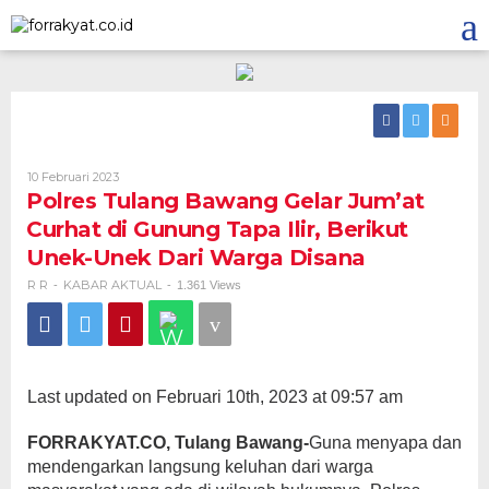
Skip
to
content
Oleh
10 Februari 2023
R
Polres Tulang Bawang Gelar Jum’at
R
Curhat di Gunung Tapa Ilir, Berikut
Unek-Unek Dari Warga Disana
R R
KABAR AKTUAL
-
-
1.361 Views
Last updated on Februari 10th, 2023 at 09:57 am
FORRAKYAT.CO, Tulang Bawang-
Guna menyapa dan
mendengarkan langsung keluhan dari warga