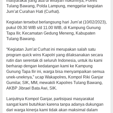
masyarakat yang ada di wilayah hukumnya, Polres
Tulang Bawang, Polda Lampung, menggelar kegiatan
Jum’at Curahan Hati (Curhat).
Kegiatan tersebut berlangsung hari Jum’at (10/02/2023),
pukul 09.30 WIB s/d 11.00 WIB, di Kampung Gunung
Tapa Ilir, Kecamatan Gedung Meneng, Kabupaten
Tulang Bawang.
“Kegiatan Jum’at Curhat ini merupakan salah satu
program quick wins Kapolri yang dilaksanakan secara
rutin dan serentak di seluruh Indonesia, untuk itu kami
berharap dengan kedatangan kami ke Kampung
Gunung Tapa Ilir ini, warga bisa menyampaikan semua
unek-uneknya,” ucap Wakapolres, Kompol Riki Ganjar
Gumilar, SIK, MM, mewakili Kapolres Tulang Bawang,
AKBP Jibrael Bata Awi, SIK.
Lanjutnya Kompol Ganjar, partisipasi masyarakat
sangat kami butuhkan karena tanpa adanya dukungan
dari warga kinerja kami tidak akan maksimal dalam