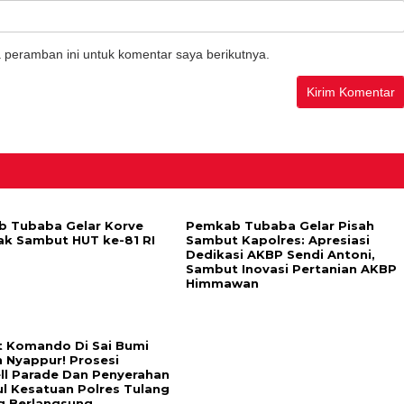
 peramban ini untuk komentar saya berikutnya.
 Tubaba Gelar Korve
Pemkab Tubaba Gelar Pisah
ak Sambut HUT ke-81 RI
Sambut Kapolres: Apresiasi
Dedikasi AKBP Sendi Antoni,
Sambut Inovasi Pertanian AKBP
Himmawan
t Komando Di Sai Bumi
 Nyappur! Prosesi
ll Parade Dan Penyerahan
l Kesatuan Polres Tulang
 Berlangsung