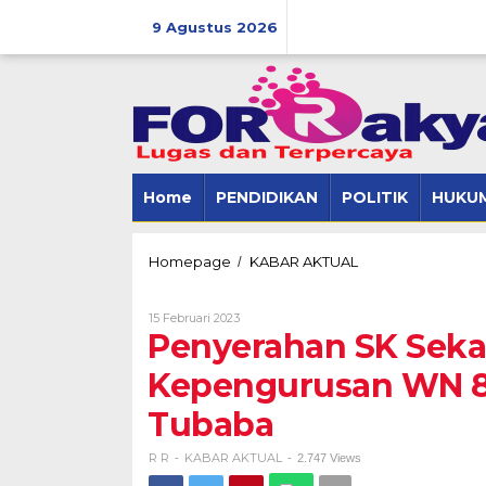
Skip
to
9 Agustus 2026
content
Home
PENDIDIKAN
POLITIK
HUKUM
Penyerahan
Homepage
KABAR AKTUAL
/
SK
Sekaligus
Oleh
15 Februari 2023
Pengukuhan
R
Penyerahan SK Sek
Kepengurusan
R
WN
Kepengurusan WN 88
88
Sub
Tubaba
Unit
13
Kabupaten
R R
KABAR AKTUAL
-
-
2.747 Views
Tubaba