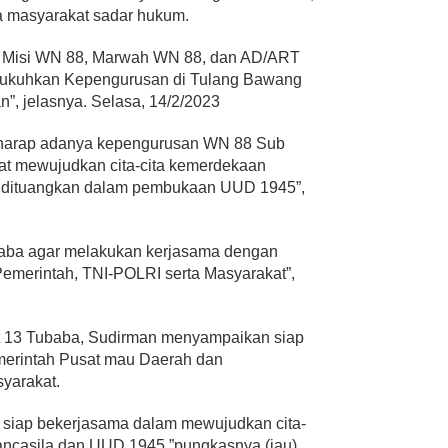
a masyarakat sadar hukum.
an Misi WN 88, Marwah WN 88, dan AD/ART
ukuhkan Kepengurusan di Tulang Bawang
n”, jelasnya. Selasa, 14/2/2023
harap adanya kepengurusan WN 88 Sub
at mewujudkan cita-cita kemerdekaan
 dituangkan dalam pembukaan UUD 1945”,
baba agar melakukan kerjasama dengan
 Pemerintah, TNI-POLRI serta Masyarakat”,
 13 Tubaba, Sudirman menyampaikan siap
erintah Pusat mau Daerah dan
yarakat.
 siap bekerjasama dalam mewujudkan cita-
ancasila dan UUD 1945,”pungkasnya.(jau)