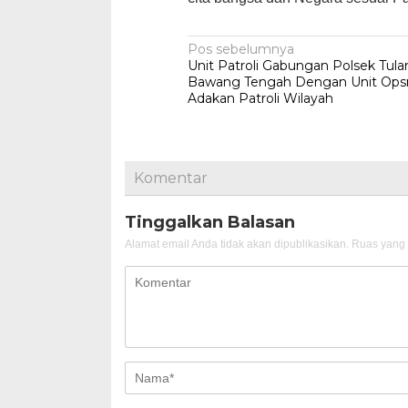
Navigasi
Pos sebelumnya
Unit Patroli Gabungan Polsek Tul
pos
Bawang Tengah Dengan Unit Ops
Adakan Patroli Wilayah
Komentar
Tinggalkan Balasan
Alamat email Anda tidak akan dipublikasikan.
Ruas yang 