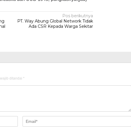
Pos berikutnya
ang
PT. Way Abung Global Network Tidak
nal
Ada CSR Kepada Warga Sekitar
wajib ditandai
*