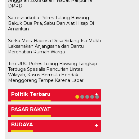
Anggaran 2026 dalam Rapat Paripurna
DPRD
Satresnarkoba Polres Tulang Bawang
Bekuk Dua Pria, Sabu Dan Alat Hisap Di
Amankan
Serka Meisi Babinsa Desa Sidang Iso Mukti
Laksanakan Anjangsana dan Bantu
Perehaban Rumah Warga
Tim URC Polres Tulang Bawang Tangkap
Terduga Spesialis Pencurian Lintas
Bawaslu Tegaskan Sikap Siap
M. Aris Pratama Hanan Resmi
Herman HN Lantik Budi Yohanda
Bupati Tubaba Hadiri Pelantikan
Wilayah, Kasus Bermula Hendak
Bersinergi Dengan PWI Tulang
Usai Musda, DPD Golkar Tulang
‘Nakhodai’ DPD II Partai Golkar
sebagai Ketua DPD Partai
Pengurus DPD dan DPC Partai
Menggoreng Tempe Karena Lapar
Bawang
Bawang Gelar Rapat Perdana
Tulangb…
NasDem Mesuji Periode 202…
NasDem Kabupaten Tul…
Di KABAR AKTUAL, POLITIK
Di POLITIK
Di POLITIK
Di POLITIK
Di POLITIK
|
|
|
|
11 Mei 2026
1 Mei 2026
29 Januari 2026
28 Januari 2026
|
1 Juli 2026
Politik Terbaru
+
PASAR RAKYAT
BUDAYA
+