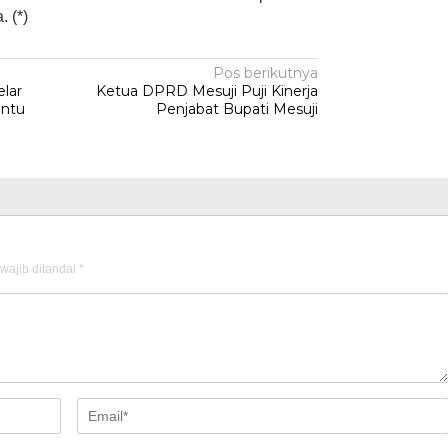
 (*)
Pos berikutnya
lar
Ketua DPRD Mesuji Puji Kinerja
entu
Penjabat Bupati Mesuji
wajib ditandai
*