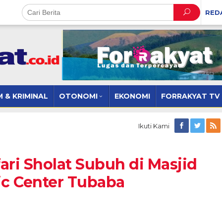
RED
 & KRIMINAL
OTONOMI
EKONOMI
FORRAKYAT TV
Ikuti Kami
ari Sholat Subuh di Masjid
ic Center Tubaba