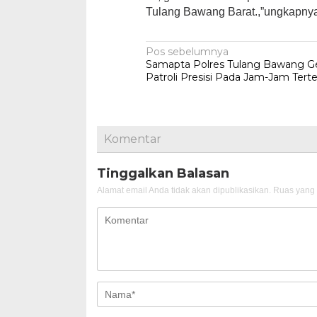
Tulang Bawang Barat.,”ungkapnya.
Navigasi
Pos sebelumnya
Samapta Polres Tulang Bawang Ge
pos
Patroli Presisi Pada Jam-Jam Tert
Komentar
Tinggalkan Balasan
Alamat email Anda tidak akan dipublikasikan.
Ruas yang 