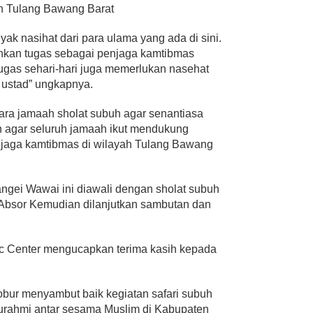
ah Tulang Bawang Barat
ak nasihat dari para ulama yang ada di sini.
nkan tugas sebagai penjaga kamtibmas
ugas sehari-hari juga memerlukan nasehat
n ustad” ungkapnya.
ara jamaah sholat subuh agar senantiasa
agar seluruh jamaah ikut mendukung
njaga kamtibmas di wilayah Tulang Bawang
gei Wawai ini diawali dengan sholat subuh
l Absor Kemudian dilanjutkan sambutan dan
mic Center mengucapkan terima kasih kepada
obur menyambut baik kegiatan safari subuh
turahmi antar sesama Muslim di Kabupaten