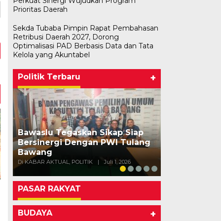
Perkuat Sinergi Wujudkan Program
Prioritas Daerah
Sekda Tubaba Pimpin Rapat Pembahasan
Retribusi Daerah 2027, Dorong
Optimalisasi PAD Berbasis Data dan Tata
Kelola yang Akuntabel
Politik Terbaru
+
Bawaslu Tegaskan Sikap Siap
Bersinergi Dengan PWI Tulang
Usai Musda,
Bawang
Bawang Gela
Di KABAR AKTUAL, POLITIK
|
Juli 1, 2026
Di POLITIK
|
Mei 11
PASAR RAKYAT
BUDAYA
+