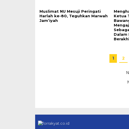
Muslimat NU Mesuji Peringati
Mengha
Harlah ke-80, Teguhkan Marwah
Ketua 
Jam’iyah
Bawang
Mengaja
Sebagai
Dalam 
Berakh
1
2
N