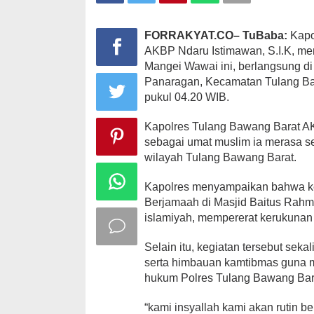
Tubaba
FORRAKYAT.CO– TuBaba:
Kapo
AKBP Ndaru Istimawan, S.I.K, me
Mangei Wawai ini, berlangsung di
Panaragan, Kecamatan Tulang Ba
pukul 04.20 WIB.
Kapolres Tulang Bawang Barat A
sebagai umat muslim ia merasa s
wilayah Tulang Bawang Barat.
Kapolres menyampaikan bahwa keg
Berjamaah di Masjid Baitus Rahm
islamiyah, mempererat kerukunan
Selain itu, kegiatan tersebut se
serta himbauan kamtibmas guna m
hukum Polres Tulang Bawang Bara
“kami insyallah kami akan rutin b