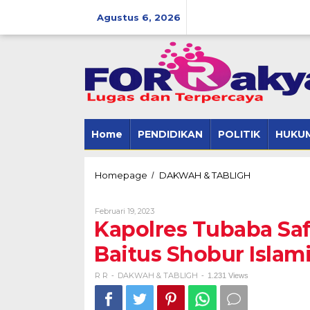
Skip
to
Agustus 6, 2026
content
Home
PENDIDIKAN
POLITIK
HUKUM
Kapolres
Homepage
DAKWAH & TABLIGH
/
Tubaba
Safari
Oleh
Februari 19, 2023
Sholat
R
Kapolres Tubaba Saf
Subuh
R
di
Baitus Shobur Islam
Masjid
Baitus
Shobur
R R
DAKWAH & TABLIGH
-
-
1.231 Views
Islamic
Center