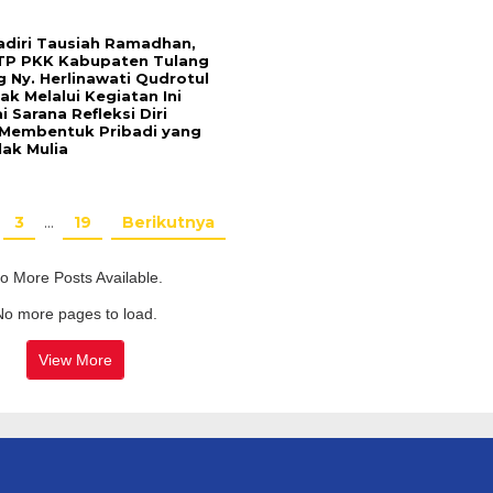
diri Tausiah Ramadhan,
TP PKK Kabupaten Tulang
 Ny. Herlinawati Qudrotul
k Melalui Kegiatan Ini
 Sarana Refleksi Diri
Membentuk Pribadi yang
lak Mulia
3
…
19
Berikutnya
o More Posts Available.
No more pages to load.
View More