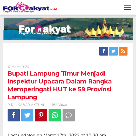
Skip
to
content
Oleh
17 Maret 2023
R
Bupati Lampung Timur Menjadi
R
Inspektur Upacara Dalam Rangka
Memperingati HUT ke 59 Provinsi
Lampung
R R
KABAR AKTUAL
-
-
1.984 Views
Last updated on Maret 17th, 2023 at 10:30 am