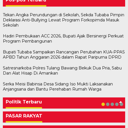
Tekan Angka Perundungan di Sekolah, Sekda Tubaba Pimpin
Deklarasi Anti-Bullying Lewat Program Forkopimda Masuk
Sekolah
Hadiri Pembukaan ACC 2026, Bupati Ajak Bersinergi Perkuat
Program Pembangunan
Bupati Tubaba Sampaikan Rancangan Perubahan KUA-PPAS
APBD Tahun Anggaran 2026 dalam Rapat Paripurna DPRD
Satresnarkoba Polres Tulang Bawang Bekuk Dua Pria, Sabu
Dan Alat Hisap Di Amankan
Serka Meisi Babinsa Desa Sidang Iso Mukti Laksanakan
Bawaslu Tegaskan Sikap Siap Bersinergi
Usai Musda, DPD Golkar Tulang Bawang Gelar
M. Aris Pratama Hanan Resmi ‘Nakhodai’ DPD II
Herman HN Lantik Budi Yohanda sebagai
Bupati Tubaba Hadiri Pelantikan Pengurus DPD
Anjangsana dan Bantu Perehaban Rumah Warga
Dengan PWI Tulang Bawang
Rapat Perdana
Partai Golkar Tulangb…
Ketua DPD Partai NasDem Mesuji Periode 202…
dan DPC Partai NasDem Kabupaten Tul…
Di KABAR AKTUAL, POLITIK
Di POLITIK
Di POLITIK
Di POLITIK
Di POLITIK
|
|
|
|
11 Mei 2026
1 Mei 2026
29 Januari 2026
28 Januari 2026
|
1 Juli 2026
Politik Terbaru
+
PASAR RAKYAT