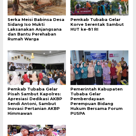
Serka Meisi Babinsa Desa
Pemkab Tubaba Gelar
Sidang Iso Mukti
Korve Serentak Sambut
Laksanakan Anjangsana
HUT ke-81 RI
dan Bantu Perehaban
Rumah Warga
Pemkab Tubaba Gelar
Pemerintah Kabupaten
Pisah Sambut Kapolres:
Tubaba Gelar
Apresiasi Dedikasi AKBP
Pemberdayaan
Sendi Antoni, Sambut
Perempuan Bidang
Inovasi Pertanian AKBP
Hukum Bersama Forum
Himmawan
PUSPA