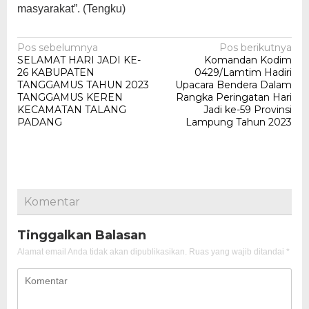
masyarakat”. (Tengku)
Navigasi
Pos sebelumnya
Pos berikutnya
SELAMAT HARI JADI KE-
Komandan Kodim
pos
26 KABUPATEN
0429/Lamtim Hadiri
TANGGAMUS TAHUN 2023
Upacara Bendera Dalam
TANGGAMUS KEREN
Rangka Peringatan Hari
KECAMATAN TALANG
Jadi ke-59 Provinsi
PADANG
Lampung Tahun 2023
Komentar
Tinggalkan Balasan
Alamat email Anda tidak akan dipublikasikan.
Ruas yang wajib ditandai
*