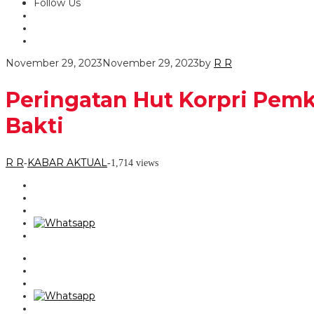
Follow Us
November 29, 2023
November 29, 2023
by
R R
Peringatan Hut Korpri Pe
Bakti
R R
KABAR AKTUAL
-
-
1,714 views