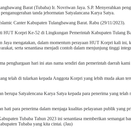
langbawang Barat (Tubaba) Ir. Novriwan Jaya. S.P. Menyerahkan pen
an penganugerahan tanda jehormatan Satyalancana Karya Satya.
Islamic Canter Kabupaten Tulangbawang Barat. Rabu (29/11/2023).
anti HUT Korpri Ke-52 di Lingkungan Pemerintah Kabupaten Tulang 
 Jaya mengatakan, dalam momentum perayaan HUT Korpri kali ini, kit
yarakat, serta senantiasa menjadi contoh dalam menjunjung tinggi integr
 penghargaan hari ini atas nama sendiri dan pemerintah daerah kami m
ng telah di tularkan kepada Anggota Korpri yang lebih muda akan ter
 berupa Satyalencana Karya Satya kepada para penerima yang telah me
an hati para penerima dalam menjaga kualitas pelayanan publik yang pr
abupaten Tubaba Tahun 2023 ini senantiasa memberikan semangat baru
bupaten Tubaba yang kita cintai. (Jau)