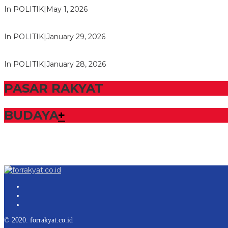
M. Aris Pratama Hanan Resmi ‘Nakhodai’ DPD II Partai Golkar
In POLITIK
|
May 1, 2026
Herman HN Lantik Budi Yohanda sebagai Ketua DPD Partai N
In POLITIK
|
January 29, 2026
Bupati Tubaba Hadiri Pelantikan Pengurus DPD dan DPC Par
In POLITIK
|
January 28, 2026
PASAR RAKYAT
BUDAYA
+
© 2020. forrakyat.co.id