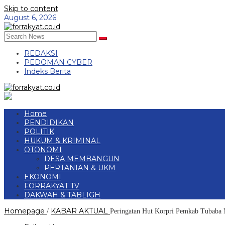
Skip to content
August 6, 2026
REDAKSI
PEDOMAN CYBER
Indeks Berita
Home
PENDIDIKAN
POLITIK
HUKUM & KRIMINAL
OTONOMI
DESA MEMBANGUN
PERTANIAN & UKM
EKONOMI
FORRAKYAT TV
DAKWAH & TABLIGH
Homepage
KABAR AKTUAL
/
Peringatan Hut Korpri Pemkab Tubaba 