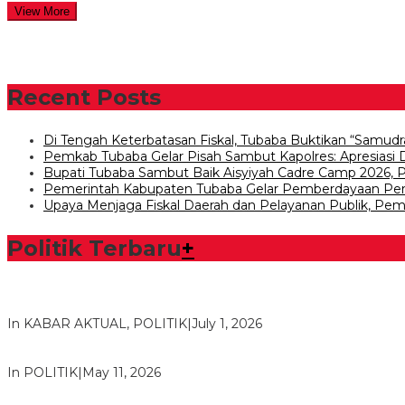
View More
Recent Posts
Di Tengah Keterbatasan Fiskal, Tubaba Buktikan “Samudr
Pemkab Tubaba Gelar Pisah Sambut Kapolres: Apresiasi
Bupati Tubaba Sambut Baik Aisyiyah Cadre Camp 2026
Pemerintah Kabupaten Tubaba Gelar Pemberdayaan 
Upaya Menjaga Fiskal Daerah dan Pelayanan Publik, Pem
Politik Terbaru
+
Bawaslu Tegaskan Sikap Siap Bersinergi Dengan PWI Tulang
In KABAR AKTUAL, POLITIK
|
July 1, 2026
Usai Musda, DPD Golkar Tulang Bawang Gelar Rapat Perdana
In POLITIK
|
May 11, 2026