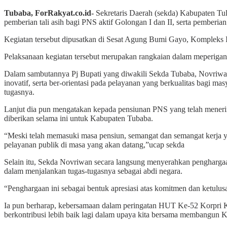
Tubaba, ForRakyat.co.id-
Sekretaris Daerah (sekda) Kabupaten Tu
pemberian tali asih bagi PNS aktif Golongan I dan II, serta pemberi
Kegiatan tersebut dipusatkan di Sesat Agung Bumi Gayo, Kompleks 
Pelaksanaan kegiatan tersebut merupakan rangkaian dalam meperig
Dalam sambutannya Pj Bupati yang diwakili Sekda Tubaba, Novriwan
inovatif, serta ber-orientasi pada pelayanan yang berkualitas bagi mas
tugasnya.
Lanjut dia pun mengatakan kepada pensiunan PNS yang telah menerima
diberikan selama ini untuk Kabupaten Tubaba.
“Meski telah memasuki masa pensiun, semangat dan semangat kerja ya
pelayanan publik di masa yang akan datang,”ucap sekda
Selain itu, Sekda Novriwan secara langsung menyerahkan penghargaan
dalam menjalankan tugas-tugasnya sebagai abdi negara.
“Penghargaan ini sebagai bentuk apresiasi atas komitmen dan ketulus
Ia pun berharap, kebersamaan dalam peringatan HUT Ke-52 Korpri K
berkontribusi lebih baik lagi dalam upaya kita bersama membangun Ka