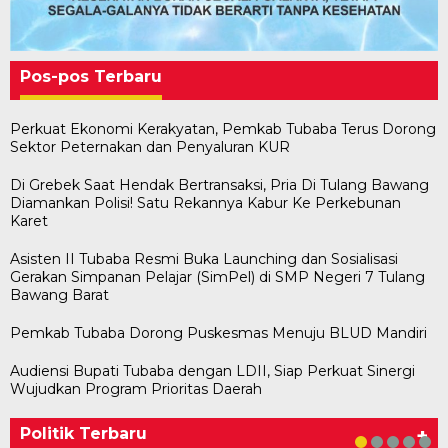
Pos-pos Terbaru
Perkuat Ekonomi Kerakyatan, Pemkab Tubaba Terus Dorong
Sektor Peternakan dan Penyaluran KUR
Di Grebek Saat Hendak Bertransaksi, Pria Di Tulang Bawang
Diamankan Polisi! Satu Rekannya Kabur Ke Perkebunan
Karet
Asisten II Tubaba Resmi Buka Launching dan Sosialisasi
Gerakan Simpanan Pelajar (SimPel) di SMP Negeri 7 Tulang
Bawang Barat
Pemkab Tubaba Dorong Puskesmas Menuju BLUD Mandiri
Audiensi Bupati Tubaba dengan LDII, Siap Perkuat Sinergi
Bawaslu Tegaskan Sikap Siap Bersinergi
Usai Musda, DPD Golkar Tulang Bawang Gelar
M. Aris Pratama Hanan Resmi ‘Nakhodai’ DPD II
Herman HN Lantik Budi Yohanda sebagai
Bupati Tubaba Hadiri Pelantikan Pengurus DPD
Wujudkan Program Prioritas Daerah
Dengan PWI Tulang Bawang
Rapat Perdana
Partai Golkar Tulangb…
Ketua DPD Partai NasDem Mesuji Periode 202…
dan DPC Partai NasDem Kabupaten Tul…
Di KABAR AKTUAL, POLITIK
Di POLITIK
Di POLITIK
Di POLITIK
Di POLITIK
|
|
|
|
11 Mei 2026
1 Mei 2026
29 Januari 2026
28 Januari 2026
|
1 Juli 2026
Politik Terbaru
+