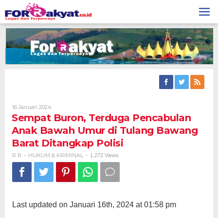
Skip
to
content
Oleh
16 Januari 2024
R
Sempat Buron, Terduga Pencabulan
R
Anak Bawah Umur di Tulang Bawang
Barat Ditangkap Polisi
R R
HUKUM & KRIMINAL
-
-
1.272 Views
Last updated on Januari 16th, 2024 at 01:58 pm