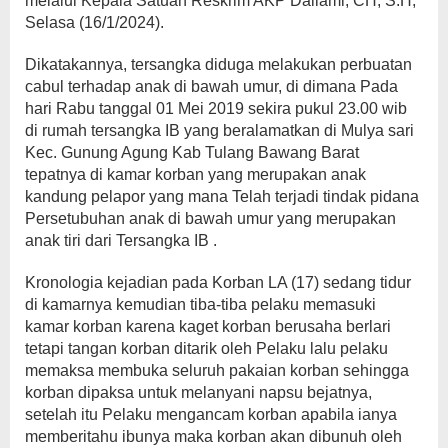
melalui Kepala Satuan Reskrim AKP Dailami, CH, S.H,
Selasa (16/1/2024).
Dikatakannya, tersangka diduga melakukan perbuatan
cabul terhadap anak di bawah umur, di dimana Pada
hari Rabu tanggal 01 Mei 2019 sekira pukul 23.00 wib
di rumah tersangka IB yang beralamatkan di Mulya sari
Kec. Gunung Agung Kab Tulang Bawang Barat
tepatnya di kamar korban yang merupakan anak
kandung pelapor yang mana Telah terjadi tindak pidana
Persetubuhan anak di bawah umur yang merupakan
anak tiri dari Tersangka IB .
Kronologia kejadian pada Korban LA (17) sedang tidur
di kamarnya kemudian tiba-tiba pelaku memasuki
kamar korban karena kaget korban berusaha berlari
tetapi tangan korban ditarik oleh Pelaku lalu pelaku
memaksa membuka seluruh pakaian korban sehingga
korban dipaksa untuk melanyani napsu bejatnya,
setelah itu Pelaku mengancam korban apabila ianya
memberitahu ibunya maka korban akan dibunuh oleh