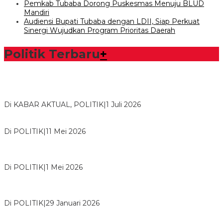
Pemkab Tubaba Dorong Puskesmas Menuju BLUD
Mandiri
Audiensi Bupati Tubaba dengan LDII, Siap Perkuat
Sinergi Wujudkan Program Prioritas Daerah
Politik Terbaru
+
Bawaslu Tegaskan Sikap Siap Bersinergi Dengan PWI Tulang
Bawang
Di KABAR AKTUAL, POLITIK
|
1 Juli 2026
Usai Musda, DPD Golkar Tulang Bawang Gelar Rapat Perdana
Di POLITIK
|
11 Mei 2026
M. Aris Pratama Hanan Resmi ‘Nakhodai’ DPD II Partai Golkar
Tulangb…
Di POLITIK
|
1 Mei 2026
Herman HN Lantik Budi Yohanda sebagai Ketua DPD Partai
NasDem Mesuji Periode 202…
Di POLITIK
|
29 Januari 2026
Bupati Tubaba Hadiri Pelantikan Pengurus DPD dan DPC