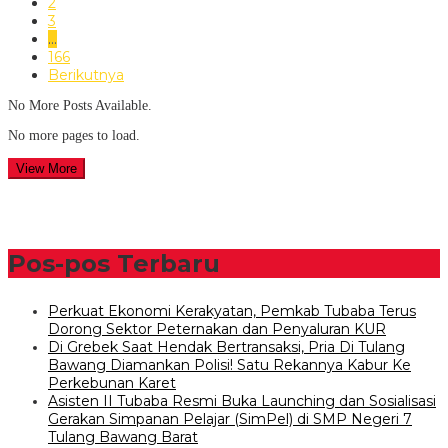
2
3
…
166
Berikutnya
No More Posts Available.
No more pages to load.
View More
Pos-pos Terbaru
Perkuat Ekonomi Kerakyatan, Pemkab Tubaba Terus
Dorong Sektor Peternakan dan Penyaluran KUR
Di Grebek Saat Hendak Bertransaksi, Pria Di Tulang
Bawang Diamankan Polisi! Satu Rekannya Kabur Ke
Perkebunan Karet
Asisten II Tubaba Resmi Buka Launching dan Sosialisasi
Gerakan Simpanan Pelajar (SimPel) di SMP Negeri 7
Tulang Bawang Barat