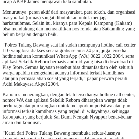
ucap AKBP James mengawali kata sambutan.
Menurutnya, peran aktif dari masyarakat, para tokoh, dan organisasi
masyarakat (ormas) sangat dibutuhkan untuk menjaga
harkamtibmas. Selain itu, kiranya para Kepala Kampung (Kakam)
bisa mendukung dan mengaktifkan pos ronda atau Satkamling yang
belum berjalan dengan baik.
“Polres Tulang Bawang saat ini sudah mempunya hotline call center
110 yang bisa diakses secara gratis selama 24 jam, juga tersedia
hotline saluran komunikasi WhatsApp (WA) 0822 1022 2004, serta
aplikasi Sekelik Reborn berbasis android yang bisa di download di
Play Store. Semua layanan tersebut bisa dimanfaatkan oleh seluruh
warga apabila mengetahui adanya informasi terkait kamtibmas
ataupun permasalahan sosial yang terjadi,” papar perwira peraih
Adhi Makayasa Akpol 2004.
Kapolres menerangkan, dengan telah tersedianya hotline call center,
nomor WA dan aplikasi Sekelik Reborn diharapkan warga tidak
perlu ragu ataupun sungkan untuk melaporkan peristiwa atau pun
informasi terkait kamtibmas yang terjadi di wilayahnya, sehingga
Kabupaten yang berjuluk Sai Bumi Nengah Nyappur benar-benar
aman dan kondusif.
“Kami dari Polres Tulang Bawang membuka seluas-luasnya
komunikasi yang ada, agar setiap permasalahan yang terjadi di