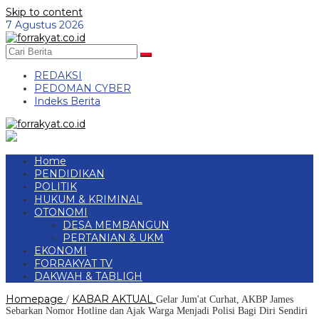
Skip to content
7 Agustus 2026
REDAKSI
PEDOMAN CYBER
Indeks Berita
Home
PENDIDIKAN
POLITIK
HUKUM & KRIMINAL
OTONOMI
DESA MEMBANGUN
PERTANIAN & UKM
EKONOMI
FORRAKYAT TV
DAKWAH & TABLIGH
Homepage
KABAR AKTUAL
/
Gelar Jum'at Curhat, AKBP James
Sebarkan Nomor Hotline dan Ajak Warga Menjadi Polisi Bagi Diri Sendiri