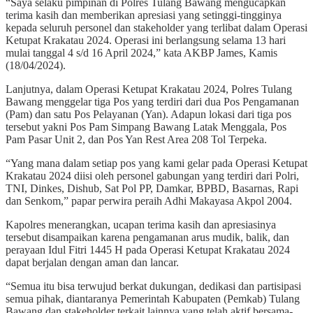
“Saya selaku pimpinan di Polres Tulang Bawang mengucapkan
terima kasih dan memberikan apresiasi yang setinggi-tingginya
kepada seluruh personel dan stakeholder yang terlibat dalam Operasi
Ketupat Krakatau 2024. Operasi ini berlangsung selama 13 hari
mulai tanggal 4 s/d 16 April 2024,” kata AKBP James, Kamis
(18/04/2024).
Lanjutnya, dalam Operasi Ketupat Krakatau 2024, Polres Tulang
Bawang menggelar tiga Pos yang terdiri dari dua Pos Pengamanan
(Pam) dan satu Pos Pelayanan (Yan). Adapun lokasi dari tiga pos
tersebut yakni Pos Pam Simpang Bawang Latak Menggala, Pos
Pam Pasar Unit 2, dan Pos Yan Rest Area 208 Tol Terpeka.
“Yang mana dalam setiap pos yang kami gelar pada Operasi Ketupat
Krakatau 2024 diisi oleh personel gabungan yang terdiri dari Polri,
TNI, Dinkes, Dishub, Sat Pol PP, Damkar, BPBD, Basarnas, Rapi
dan Senkom,” papar perwira peraih Adhi Makayasa Akpol 2004.
Kapolres menerangkan, ucapan terima kasih dan apresiasinya
tersebut disampaikan karena pengamanan arus mudik, balik, dan
perayaan Idul Fitri 1445 H pada Operasi Ketupat Krakatau 2024
dapat berjalan dengan aman dan lancar.
“Semua itu bisa terwujud berkat dukungan, dedikasi dan partisipasi
semua pihak, diantaranya Pemerintah Kabupaten (Pemkab) Tulang
Bawang dan stakeholder terkait lainnya yang telah aktif bersama-