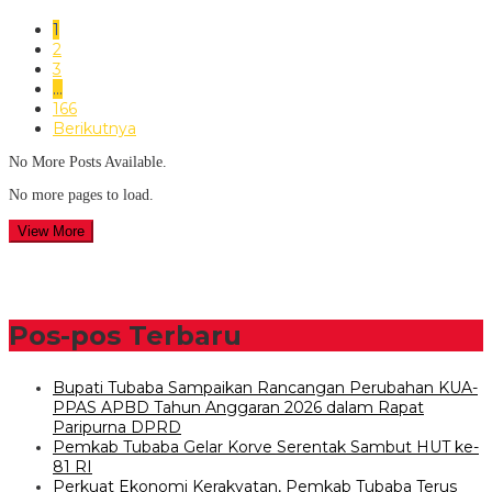
1
2
3
…
166
Berikutnya
No More Posts Available.
No more pages to load.
View More
Pos-pos Terbaru
Bupati Tubaba Sampaikan Rancangan Perubahan KUA-
PPAS APBD Tahun Anggaran 2026 dalam Rapat
Paripurna DPRD
Pemkab Tubaba Gelar Korve Serentak Sambut HUT ke-
81 RI
Perkuat Ekonomi Kerakyatan, Pemkab Tubaba Terus