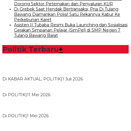
Dorong Sektor Peternakan dan Penyaluran KUR
Di Grebek Saat Hendak Bertransaksi, Pria Di Tulang
Bawang Diamankan Polisi! Satu Rekannya Kabur Ke
Perkebunan Karet
Asisten II Tubaba Resmi Buka Launching dan Sosialisasi
Gerakan Simpanan Pelajar (SimPel) di SMP Negeri 7
Tulang Bawang Barat
Politik Terbaru
+
Bawaslu Tegaskan Sikap Siap Bersinergi Dengan PWI Tulang
Bawang
Di KABAR AKTUAL, POLITIK
|
1 Juli 2026
Usai Musda, DPD Golkar Tulang Bawang Gelar Rapat Perdana
Di POLITIK
|
11 Mei 2026
M. Aris Pratama Hanan Resmi ‘Nakhodai’ DPD II Partai Golkar
Tulangb…
Di POLITIK
|
1 Mei 2026
Herman HN Lantik Budi Yohanda sebagai Ketua DPD Partai