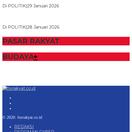
NasDem Mesuji Periode 202…
Di POLITIK
|
29 Januari 2026
Bupati Tubaba Hadiri Pelantikan Pengurus DPD dan DPC
Partai NasDem Kabupaten Tul…
Di POLITIK
|
28 Januari 2026
PASAR RAKYAT
BUDAYA
+
© 2020. forrakyat.co.id
REDAKSI