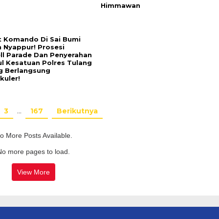
Himmawan
t Komando Di Sai Bumi
 Nyappur! Prosesi
ll Parade Dan Penyerahan
l Kesatuan Polres Tulang
 Berlangsung
kuler!
3
…
167
Berikutnya
o More Posts Available.
No more pages to load.
View More