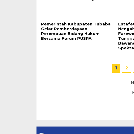
Pemerintah Kabupaten Tubaba
Estafe
Gelar Pemberdayaan
Nengah
Perempuan Bidang Hukum
Farewe
Bersama Forum PUSPA
Tunggu
Bawang
Spekta
1
2
N