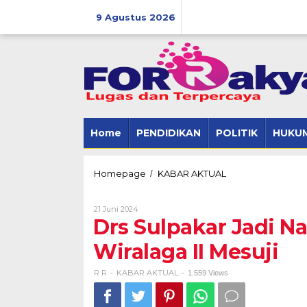
Skip
to
9 Agustus 2026
content
Home
PENDIDIKAN
POLITIK
HUKUM
Drs
Homepage
KABAR AKTUAL
/
Sulpakar
Jadi
Oleh
21 Juni 2024
Nama
R
Drs Sulpakar Jadi N
Jalan
R
di
Wiralaga II Mesuji
Desa
Tua
Wiralaga
R R
KABAR AKTUAL
-
-
1.559 Views
II
Mesuji