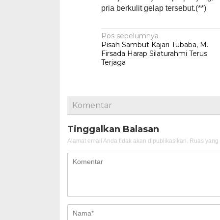
pria berkulit gelap tersebut.(**)
Navigasi
Pos sebelumnya
Pisah Sambut Kajari Tubaba, M.
pos
Firsada Harap Silaturahmi Terus
Terjaga
Komentar
Tinggalkan Balasan
Alamat email Anda tidak akan dipublikasikan.
Ruas yang 