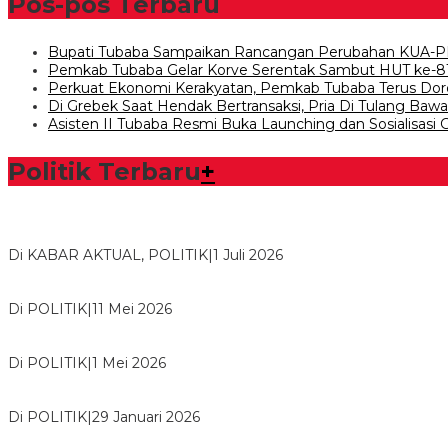
Pos-pos Terbaru
Bupati Tubaba Sampaikan Rancangan Perubahan KUA-P
Pemkab Tubaba Gelar Korve Serentak Sambut HUT ke-8
Perkuat Ekonomi Kerakyatan, Pemkab Tubaba Terus Dor
Di Grebek Saat Hendak Bertransaksi, Pria Di Tulang Ba
Asisten II Tubaba Resmi Buka Launching dan Sosialisasi
Politik Terbaru
+
Bawaslu Tegaskan Sikap Siap Bersinergi Dengan PWI Tulang
Di KABAR AKTUAL, POLITIK
|
1 Juli 2026
Usai Musda, DPD Golkar Tulang Bawang Gelar Rapat Perdana
Di POLITIK
|
11 Mei 2026
M. Aris Pratama Hanan Resmi ‘Nakhodai’ DPD II Partai Golkar
Di POLITIK
|
1 Mei 2026
Herman HN Lantik Budi Yohanda sebagai Ketua DPD Partai N
Di POLITIK
|
29 Januari 2026