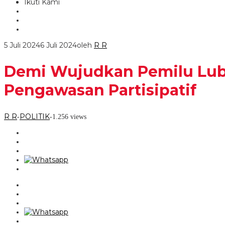
Ikuti Kami
5 Juli 2024
6 Juli 2024
oleh
R R
Demi Wujudkan Pemilu Lube
Pengawasan Partisipatif
R R
POLITIK
-
-
1.256 views