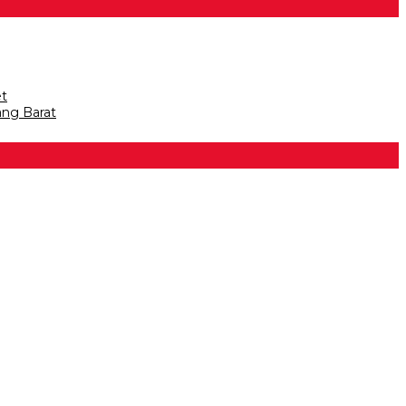
et
ang Barat