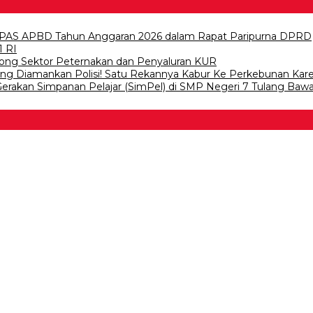
PAS APBD Tahun Anggaran 2026 dalam Rapat Paripurna DPRD
1 RI
ong Sektor Peternakan dan Penyaluran KUR
wang Diamankan Polisi! Satu Rekannya Kabur Ke Perkebunan Kar
 Gerakan Simpanan Pelajar (SimPel) di SMP Negeri 7 Tulang Baw
 Bawang
 Tulangb…
asDem Mesuji Periode 202…