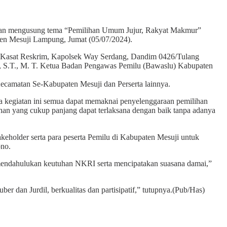
gan mengusung tema “Pemilihan Umum Jujur, Rakyat Makmur”
en Mesuji Lampung, Jumat (05/07/2024).
leh Kasat Reskrim, Kapolsek Way Serdang, Dandim 0426/Tulang
, S.T., M. T. Ketua Badan Pengawas Pemilu (Bawaslu) Kabupaten
camatan Se-Kabupaten Mesuji dan Perserta lainnya.
 kegiatan ini semua dapat memaknai penyelenggaraan pemilihan
lihan yang cukup panjang dapat terlaksana dengan baik tanpa adanya
eholder serta para peserta Pemilu di Kabupaten Mesuji untuk
ono.
n mendahulukan keutuhan NKRI serta mencipatakan suasana damai,”
 dan Jurdil, berkualitas dan partisipatif,” tutupnya.(Pub/Has)