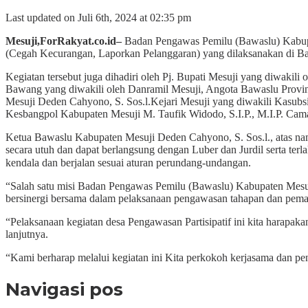
Last updated on Juli 6th, 2024 at 02:35 pm
Mesuji,ForRakyat.co.id–
Badan Pengawas Pemilu (Bawaslu) Kabup
(Cegah Kecurangan, Laporkan Pelanggaran) yang dilaksanakan di 
Kegiatan tersebut juga dihadiri oleh Pj. Bupati Mesuji yang diwak
Bawang yang diwakili oleh Danramil Mesuji, Angota Bawaslu Provi
Mesuji Deden Cahyono, S. Sos.l.Kejari Mesuji yang diwakili Kasub
Kesbangpol Kabupaten Mesuji M. Taufik Widodo, S.I.P., M.I.P. Ca
Ketua Bawaslu Kabupaten Mesuji Deden Cahyono, S. Sos.l., atas n
secara utuh dan dapat berlangsung dengan Luber dan Jurdil serta terl
kendala dan berjalan sesuai aturan perundang-undangan.
“Salah satu misi Badan Pengawas Pemilu (Bawaslu) Kabupaten Mesuji
bersinergi bersama dalam pelaksanaan pengawasan tahapan dan pemant
“Pelaksanaan kegiatan desa Pengawasan Partisipatif ini kita harap
lanjutnya.
“Kami berharap melalui kegiatan ini Kita perkokoh kerjasama dan pen
Navigasi pos