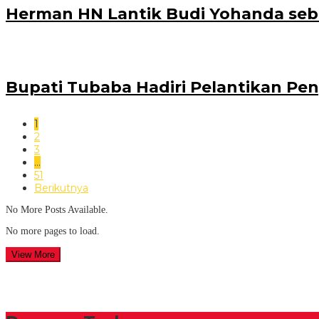
Herman HN Lantik Budi Yohanda seb
Bupati Tubaba Hadiri Pelantikan P
1
2
3
…
51
Berikutnya
No More Posts Available.
No more pages to load.
View More