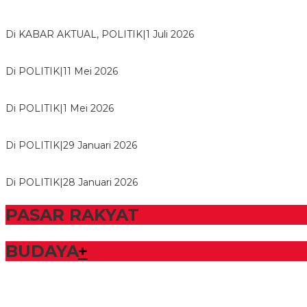
Bawaslu Tegaskan Sikap Siap Bersinergi Dengan PWI Tulang
Di KABAR AKTUAL, POLITIK
|
1 Juli 2026
Usai Musda, DPD Golkar Tulang Bawang Gelar Rapat Perdana
Di POLITIK
|
11 Mei 2026
M. Aris Pratama Hanan Resmi ‘Nakhodai’ DPD II Partai Golkar
Di POLITIK
|
1 Mei 2026
Herman HN Lantik Budi Yohanda sebagai Ketua DPD Partai N
Di POLITIK
|
29 Januari 2026
Bupati Tubaba Hadiri Pelantikan Pengurus DPD dan DPC Par
Di POLITIK
|
28 Januari 2026
PASAR RAKYAT
BUDAYA
+