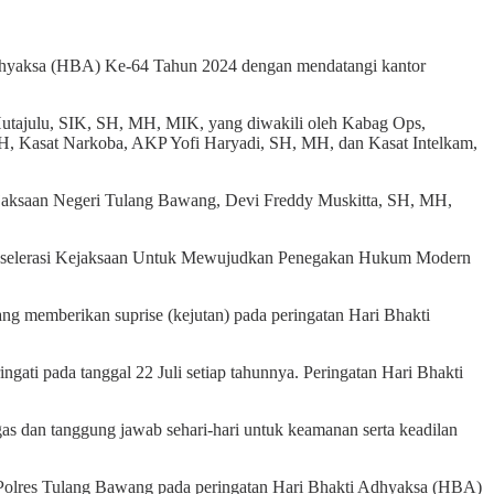
Adhyaksa (HBA) Ke-64 Tahun 2024 dengan mendatangi kantor
utajulu, SIK, SH, MH, MIK, yang diwakili oleh Kabag Ops,
, Kasat Narkoba, AKP Yofi Haryadi, SH, MH, dan Kasat Intelkam,
ejaksaan Negeri Tulang Bawang, Devi Freddy Muskitta, SH, MH,
Akselerasi Kejaksaan Untuk Mewujudkan Penegakan Hukum Modern
ng memberikan suprise (kejutan) pada peringatan Hari Bhakti
ti pada tanggal 22 Juli setiap tahunnya. Peringatan Hari Bhakti
s dan tanggung jawab sehari-hari untuk keamanan serta keadilan
h Polres Tulang Bawang pada peringatan Hari Bhakti Adhyaksa (HBA)