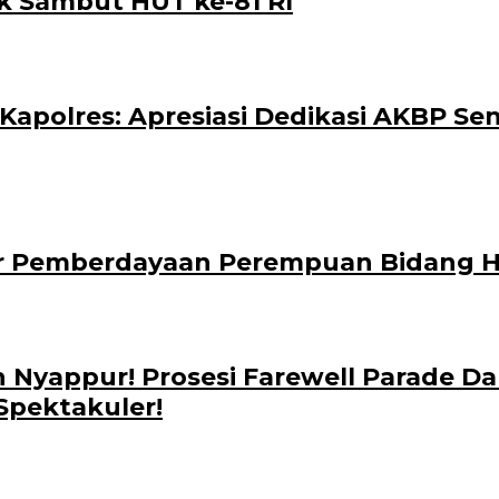
k Sambut HUT ke-81 RI
polres: Apresiasi Dedikasi AKBP Sen
ar Pemberdayaan Perempuan Bidang
 Nyappur! Prosesi Farewell Parade 
Spektakuler!