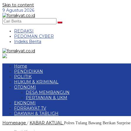
Skip to content
9 Agustus 2026
REDAKSI
PEDOMAN CYBER
Indeks Berita
Home
PENDIDIKAN
POLITIK
HUKUM & KRIMINAL
OTONOMI
DESA MEMBANGUN
PERTANIAN & UKM
EKONOMI
FORRAKYAT TV
DAKWAH & TABLIGH
Homepage
KABAR AKTUAL
/
Polres Tulang Bawang Berikan Surprise