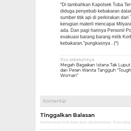
“Di tambahkan Kapolsek Tuba Te
diduga penyebab kebakaran dala
sumber titik api di perkirakan dari
kerugian materil mencapai Milyara
ada. Dan pagi harinya Personil
evakuasi barang barang milik Kor
kebakaran.”pungkasnya . (*)
Navigasi
Pos sebelumnya
Megah Bagaikan Istana Tak Luput
pos
dari Peran Wanita Tangguh “Toug
Woman”
Komentar
Tinggalkan Balasan
Alamat email Anda tidak akan dipublikasikan.
Ruas yang 