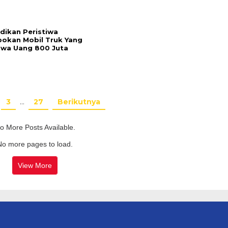
idikan Peristiwa
okan Mobil Truk Yang
wa Uang 800 Juta
3
…
27
Berikutnya
o More Posts Available.
No more pages to load.
View More