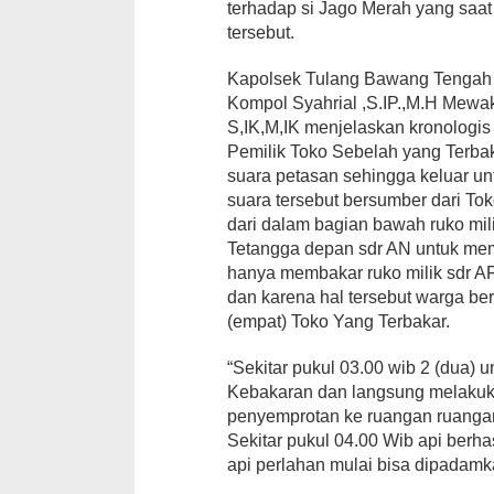
terhadap si Jago Merah yang saa
tersebut.
Kapolsek Tulang Bawang Tengah
Kompol Syahrial ,S.IP.,M.H Mewa
S,IK,M,IK menjelaskan kronologi
Pemilik Toko Sebelah yang Terba
suara petasan sehingga keluar u
suara tersebut bersumber dari To
dari dalam bagian bawah ruko mi
Tetangga depan sdr AN untuk me
hanya membakar ruko milik sdr AF
dan karena hal tersebut warga 
(empat) Toko Yang Terbakar.
“Sekitar pukul 03.00 wib 2 (dua) u
Kebakaran dan langsung melak
penyemprotan ke ruangan ruanga
Sekitar pukul 04.00 Wib api berh
api perlahan mulai bisa dipadamk