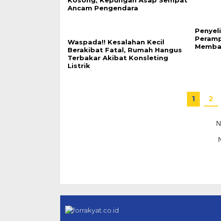
Kosong, Kepungan Asap Sempat
Ancam Pengendara
Penyel
Peramp
Waspada!! Kesalahan Kecil
Memba
Berakibat Fatal, Rumah Hangus
Terbakar Akibat Konsleting
Listrik
1
2
N