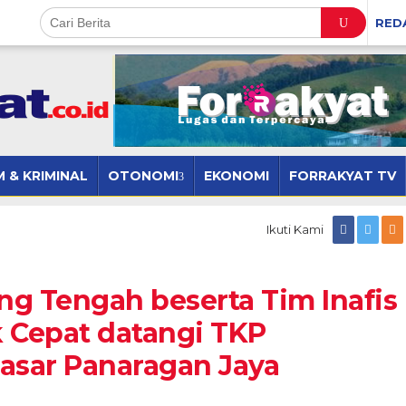
RED
 & KRIMINAL
OTONOMI
EKONOMI
FORRAKYAT TV
Ikuti Kami
g Tengah beserta Tim Inafis
 Cepat datangi TKP
asar Panaragan Jaya