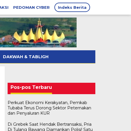
AKSI
PEDOMAN CYBER
Indeks Berita
DAKWAH & TABLIGH
Pos-pos Terbaru
Perkuat Ekonomi Kerakyatan, Pemkab
Tubaba Terus Dorong Sektor Peternakan
dan Penyaluran KUR
Di Grebek Saat Hendak Bertransaksi, Pria
Di Tulang Bawang Diamankan Polisi! Satu