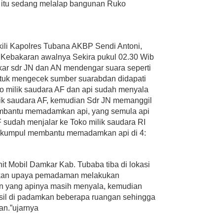
t itu sedang melalap bangunan Ruko
kili Kapolres Tubana AKBP Sendi Antoni,
s Kebakaran awalnya Sekira pukul 02.30 Wib
kar sdr JN dan AN mendengar suara seperti
ntuk mengecek sumber suarabdan didapati
ko milik saudara AF dan api sudah menyala
lik saudara AF, kemudian Sdr JN memanggil
mbantu memadamkan api, yang semula api
 sudah menjalar ke Toko milik saudara RI
berkumpul membantu memadamkan api di 4:
nit Mobil Damkar Kab. Tubaba tiba di lokasi
ukan upaya pemadaman melakukan
n yang apinya masih menyala, kemudian
asil di padamkan beberapa ruangan sehingga
an.”ujarnya