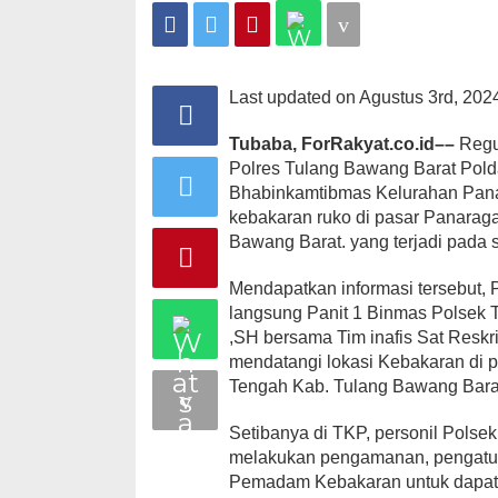
datangi
TKP
Kebakaran
Toko
di
Last updated on Agustus 3rd, 202
Pasar
Panaragan
Jaya
Tubaba, ForRakyat.co.id––
Regu
Polres Tulang Bawang Barat Pold
Bhabinkamtibmas Kelurahan Panar
kebakaran ruko di pasar Panara
Bawang Barat. yang terjadi pada s
Mendapatkan informasi tersebut,
langsung Panit 1 Binmas Polsek 
,SH bersama Tim inafis Sat Reskr
mendatangi lokasi Kebakaran di
Tengah Kab. Tulang Bawang Bara
Setibanya di TKP, personil Pols
melakukan pengamanan, pengatura
Pemadam Kebakaran untuk dapat