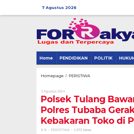
Skip
to
7 Agustus 2026
content
Home
PENDIDIKAN
POLITIK
HUKUM
Polsek
Homepage
PERISTIWA
/
Tulang
Bawang
Oleh
3 Agustus 2024
Tengah
R
Polsek Tulang Bawan
beserta
R
Tim
Polres Tubaba Gerak
Inafis
Polres
Kebakaran Toko di P
Tubaba
Gerak
Cepat
R R
PERISTIWA
-
-
1.073 Views