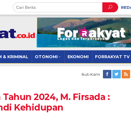
RED
 & KRIMINAL
OTONOMI
EKONOMI
FORRAKYAT TV
Ikuti Kami
 Tahun 2024, M. Firsada :
ndi Kehidupan