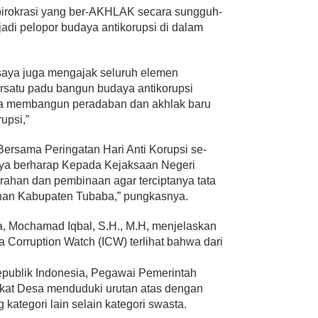
 birokrasi yang ber-AKHLAK secara sungguh-
adi pelopor budaya antikorupsi di dalam
 saya juga mengajak seluruh elemen
ersatu padu bangun budaya antikorupsi
una membangun peradaban dan akhlak baru
upsi,”
ersama Peringatan Hari Anti Korupsi se-
saya berharap Kepada Kejaksaan Negeri
rahan dan pembinaan agar terciptanya tata
ahan Kabupaten Tubaba,” pungkasnya.
ba, Mochamad Iqbal, S.H., M.H, menjelaskan
ia Corruption Watch (ICW) terlihat bahwa dari
epublik Indonesia, Pegawai Pemerintah
kat Desa menduduki urutan atas dengan
 kategori lain selain kategori swasta.