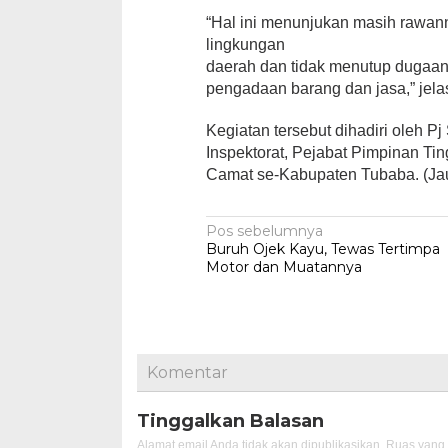
“Hal ini menunjukan masih rawann
lingkungan
daerah dan tidak menutup dugaan t
pengadaan barang dan jasa,” jela
Kegiatan tersebut dihadiri oleh P
Inspektorat, Pejabat Pimpinan Tin
Camat se-Kabupaten Tubaba. (Ja
Navigasi
Pos sebelumnya
Buruh Ojek Kayu, Tewas Tertimpa
pos
Motor dan Muatannya
Komentar
Tinggalkan Balasan
Alamat email Anda tidak akan dipublikasikan.
Ruas yang 