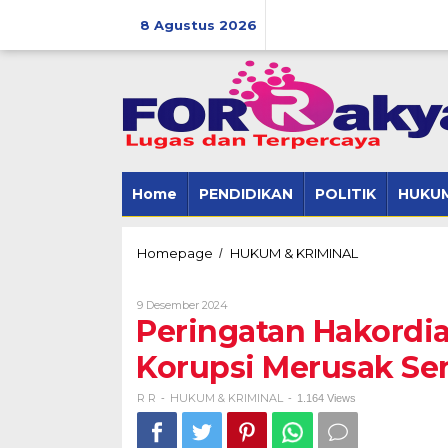
Skip
to
8 Agustus 2026
content
Home
PENDIDIKAN
POLITIK
HUKUM
Peringatan
Homepage
HUKUM & KRIMINAL
/
Hakordia
Tahun
Oleh
9 Desember 2024
2024,
R
Peringatan Hakordia
M.
R
Firsada
Korupsi Merusak Se
:
Korupsi
Merusak
R R
HUKUM & KRIMINAL
-
-
1.164 Views
Sendi
Kehidupan