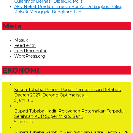
Curanmor Berhasil Dibekuk, Polis…
Aksi Nekat Predator mesin Bor Air Di Ringkus Polisi,
Polsek Menggala Bungkam Lan…
Meta
Masuk
Feed entri
Feed komentar
WordPress.org
EKONOMI
Sekda Tubaba Pimpin Rapat Pembahasan Retribusi
Daerah 2027, Dorong Optimalisasi …
5 jam lalu
Bupati Tubaba Hadiri Pelayanan Peternakan Terpadu,
Serahkan KUR Super Mikro, Ban…
5 jam lalu
Bupati Tubaba Sambut Baik Aisyiyah Cadre Camp 2026,