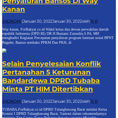
Penyaluran Bansos Di Way
Kanan
EKONOMI
|
Januari 30, 2022
Januari 30, 2022
oleh
R R
Way kanan, ForRakyat.co.id-Wakil ketua dua dewan perwakilan daerah
republik Indonesia (DPD RI) DR.H.Bustami Zainudin,S.Pd, MH
menghadiri Kegiatan Percepatan penyaluran program bantuan sosial BPNT
Reguler, Bansos sembako PPKM Dan PKH, di
Selain Penyelesaian Konflik
Pertanahan 5 Keturunan
Bandardewa DPRD Tubaba
Minta PT HIM Ditertibkan
EKONOMI
|
Januari 30, 2022
Januari 30, 2022
oleh
R R
TUBABA,ForRakyat.co.id-DPRD Tulangbawang Barat melalui Ketua
Komisi I DPRD Tulangbawang Barat, Yantoni dalam rekomendasinya
meminta Tim Gugus Tugas Reforma Agraria sesegera Mungkin