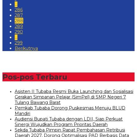
…
286
287
288
289
290
…
299
Berikutnya
Pos-pos Terbaru
Asisten II Tubaba Resmi Buka Launching dan Sosialisasi
Gerakan Simpanan Pelajar (SimPel) di SMP Negeri 7
Tulang Bawang Barat
Pemkab Tubaba Dorong Puskesmas Menuju BLUD
Mandiri
Audiensi Bupati Tubaba dengan LDII, Siap Perkuat
Sinergi Wujudkan Program Prioritas Daerah
Sekda Tubaba Pimpin Rapat Pembahasan Retribusi
Daerah 2027, Dorong Optimalisasi PAD Berbasis Data