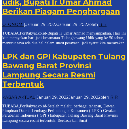
udik, Bupati Ir Umar Ahmad
Berikan Piagam Penghargaan
OTONOMI
|
Januari 29, 2022
Januari 29, 2022
oleh
R R
TUBABA,ForRakyat.co.id-Bupati Ir Umar Ahmad menyampaikan, Hari ini
kita merayakan hari jadi kecamatan Tulangbawang Udik yang ke 50 tahun,
menurut saya ada dua hal dalam suatu perayaan, jadi syarat kita merayakan
LPK dan GPI Kabupaten Tulang
Bawang Barat Provinsi
Lampung Secara Resmi
Terbentuk
KABAR AKTUAL
|
Januari 29, 2022
Januari 29, 2022
oleh
R R
TUBABA,ForRakyat.co.id-Setelah melalui berbagai tahapan, Dewan
Pimpinan Daerah Lembaga Perlindungan Konsumen ( LPK ) Gerakan
Perubahan Indonesia ( GPI ) kabupaten Tulang Bawang Barat Provinsi
Lampung secara resmi terbentuk. Berdasarkan Surat