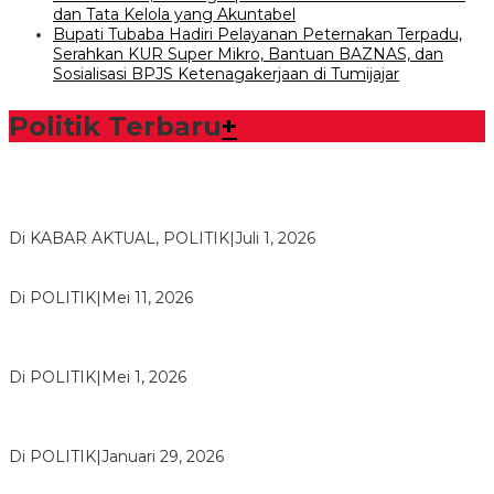
dan Tata Kelola yang Akuntabel
Bupati Tubaba Hadiri Pelayanan Peternakan Terpadu,
Serahkan KUR Super Mikro, Bantuan BAZNAS, dan
Sosialisasi BPJS Ketenagakerjaan di Tumijajar
Politik Terbaru
+
Bawaslu Tegaskan Sikap Siap Bersinergi Dengan PWI Tulang
Bawang
Di KABAR AKTUAL, POLITIK
|
Juli 1, 2026
Usai Musda, DPD Golkar Tulang Bawang Gelar Rapat Perdana
Di POLITIK
|
Mei 11, 2026
M. Aris Pratama Hanan Resmi ‘Nakhodai’ DPD II Partai Golkar
Tulangb…
Di POLITIK
|
Mei 1, 2026
Herman HN Lantik Budi Yohanda sebagai Ketua DPD Partai
NasDem Mesuji Periode 202…
Di POLITIK
|
Januari 29, 2026