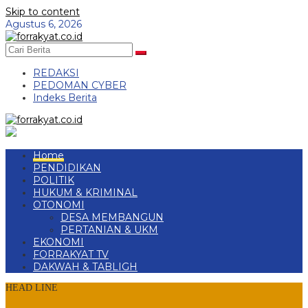
Skip to content
Agustus 6, 2026
REDAKSI
PEDOMAN CYBER
Indeks Berita
Home
PENDIDIKAN
POLITIK
HUKUM & KRIMINAL
OTONOMI
DESA MEMBANGUN
PERTANIAN & UKM
EKONOMI
FORRAKYAT TV
DAKWAH & TABLIGH
HEAD LINE