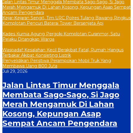
Jalan Lintas Timur Menggala Membata Sago-Sago, Si Jago
Merah Mengamuk Di Lahan Kosong, Kepungan Asap Sempat
Ancam Pengendara
Kejar-Kejaran Sengit, Tim URC Polres Tulang Bawang Ringkus
Komplotan Pencuri Baterai Tower Bersenjata Api
Kades Kurnia Agung Pergoki Komplotan Curanmor, Satu
Pelaku Ditangkap Warga
Waspada!! Kesalahan Kecil Berakibat Fatal, Rumah Hangus
Terbakar Akibat Konsleting Listrik
Penyelidikan Peristiwa Perampokan Mobil Truk Yang
Membawa Uang 800 Juta
Juli 29, 2026
Jalan Lintas Timur Menggala
Membata Sago-Sago, Si Jago
Merah Mengamuk Di Lahan
Kosong, Kepungan Asap
Sempat Ancam Pengendara