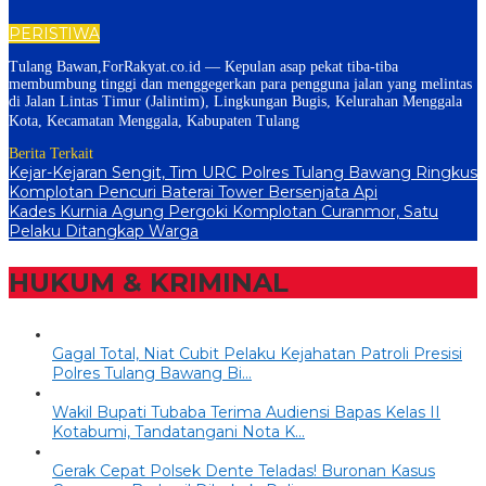
PERISTIWA
Tulang Bawan,ForRakyat.co.id — Kepulan asap pekat tiba-tiba
membumbung tinggi dan menggegerkan para pengguna jalan yang melintas
di Jalan Lintas Timur (Jalintim), Lingkungan Bugis, Kelurahan Menggala
Kota, Kecamatan Menggala, Kabupaten Tulang
Berita Terkait
Kejar-Kejaran Sengit, Tim URC Polres Tulang Bawang Ringkus
Komplotan Pencuri Baterai Tower Bersenjata Api
Kades Kurnia Agung Pergoki Komplotan Curanmor, Satu
Pelaku Ditangkap Warga
HUKUM & KRIMINAL
Gagal Total, Niat Cubit Pelaku Kejahatan Patroli Presisi
Polres Tulang Bawang Bi…
Wakil Bupati Tubaba Terima Audiensi Bapas Kelas II
Kotabumi, Tandatangani Nota K…
Gerak Cepat Polsek Dente Teladas! Buronan Kasus