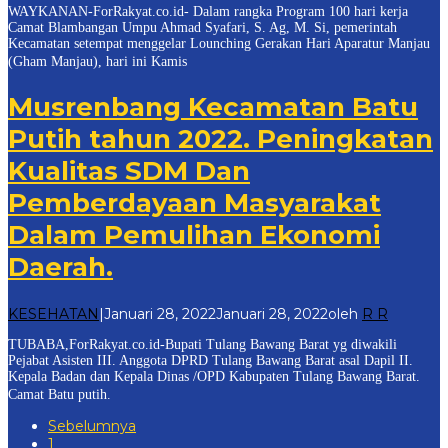
WAYKANAN-ForRakyat.co.id- Dalam rangka Program 100 hari kerja
Camat Blambangan Umpu Ahmad Syafari, S. Ag, M. Si, pemerintah
Kecamatan setempat menggelar Lounching Gerakan Hari Aparatur Manjau
(Gham Manjau), hari ini Kamis
Musrenbang Kecamatan Batu
Putih tahun 2022. Peningkatan
Kualitas SDM Dan
Pemberdayaan Masyarakat
Dalam Pemulihan Ekonomi
Daerah.
KESEHATAN
|
Januari 28, 2022
Januari 28, 2022
oleh
R R
TUBABA,ForRakyat.co.id-Bupati Tulang Bawang Barat yg diwakili
Pejabat Asisten III. Anggota DPRD Tulang Bawang Barat asal Dapil II.
Kepala Badan dan Kepala Dinas /OPD Kabupaten Tulang Bawang Barat.
Camat Batu putih.
Sebelumnya
1