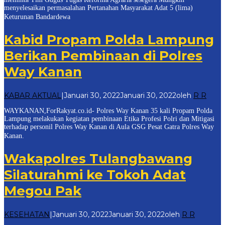
menyelesaikan permasalahan Pertanahan Masyarakat Adat 5 (lima)
Keturunan Bandardewa
Kabid Propam Polda Lampung
Berikan Pembinaan di Polres
Way Kanan
KABAR AKTUAL
|
Januari 30, 2022
Januari 30, 2022
oleh
R R
WAYKANAN,ForRakyat.co.id- Polres Way Kanan 35 kali Propam Polda
Lampung melakukan kegiatan pembinaan Etika Profesi Polri dan Mitigasi
terhadap personil Polres Way Kanan di Aula GSG Pesat Gatra Polres Way
Kanan.
Wakapolres Tulangbawang
Silaturahmi ke Tokoh Adat
Megou Pak
KESEHATAN
|
Januari 30, 2022
Januari 30, 2022
oleh
R R