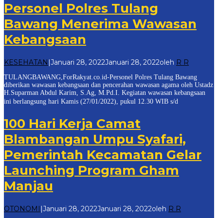
Personel Polres Tulang
Bawang Menerima Wawasan
Kebangsaan
KESEHATAN
|
Januari 28, 2022
Januari 28, 2022
oleh
R R
TULANGBAWANG,ForRakyat.co.id-Personel Polres Tulang Bawang
diberikan wawasan kebangsaan dan pencerahan wawasan agama oleh Ustadz
H.Suparman Abdul Karim, S.Ag, M.Pd.I. Kegiatan wawasan kebangsaan
ini berlangsung hari Kamis (27/01/2022), pukul 12.30 WIB s/d
100 Hari Kerja Camat
Blambangan Umpu Syafari,
Pemerintah Kecamatan Gelar
Launching Program Gham
Manjau
OTONOMI
|
Januari 28, 2022
Januari 28, 2022
oleh
R R