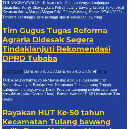
TULANGBAWANG,ForRakyat.co.id-Ada apa dengan kunjungan
silaturahmi Korps Bhayangkara Polres Tulang Bawang kepada Tokoh Adat
Kesatuan dari 4 Marga (Megou Pak) Tulangbawang, Kamis (27/01/2022).
Ternyata kedatangan para petinggi aparat keamanan ini, yang
Tim Gugus Tugas Reforma
Agraria Didesak Segera
Tindaklanjuti Rekomendasi
DPRD Tubaba
EKONOMI
|
Januari 29, 2022
Januari 29, 2022
oleh
R R
TUBABA,ForRakyat.co.id-Masyarakat Adat 5 (lima) keturunan
Bandardewa tiyuh Bandardewa, Kecamatan Tulangbawang Tengah,
Kabupaten Tulangbawang Barat, Provinsi Lampung melalui salah satu
perwakilan (pilar Goeroe Alam), Benson Wertha SH MH mendesak Tim
Gugus
Rayakan HUT Ke-50 tahun
Kecamatan Tulang bawang